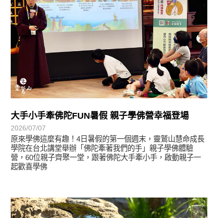
大手小手牽佛陀FUN暑假 親子學佛營幸福登場
2026/07/07
原來學佛這麼有趣！4日暑假的第一個週末，靈鷲山慧命成長
學院在台北講堂舉辦「佛陀牽著我們的手」親子學佛體驗
營，60位親子齊聚一堂，跟著佛陀大手牽小手，啟動親子一
起歡喜學佛
學習分享