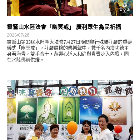
靈鷲山水陸法會「幽冥戒」 廣利眾生為民祈福
2026/07/28
靈鷲山第33屆水陸空大法會7月27日晚間舉行殊勝莊嚴的重要
儀式「幽冥戒」，莊嚴肅穆的佛樂聲中，數千名內壇功德主
身著海青，雙手合十，恭迎心道大和尚與貴賓步入內壇，同
在水陸佛前供燈。
學習分享