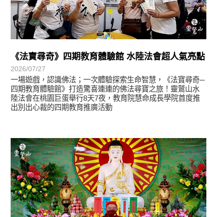
《法寶尋奇》四期教育體驗館 水陸法會超人氣亮點
2026/07/27
一場遊戲，認識佛法；一次體驗探索生命智慧，《法寶尋奇─
四期教育體驗館》打造驚喜連連的佛法尋寶之旅！靈鷲山水
陸法會在桃園巨蛋舉行8天7夜，教育院慧命成長學院首度推
出別出心裁的四期教育推廣活動
學習分享