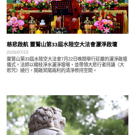
慈悲啟航 靈鷲山第33屆水陸空大法會灑淨啟壇
2026/07/23
靈鷲山第33屆水陸空大法會7月22日晚間舉行莊嚴的灑淨啟壇
儀式。法師以楊枝淨水灑淨壇場，並帶領大悲行者持誦〈大
悲咒〉繞行，開啟冥陽兩利的清淨修持空間。
學習分享