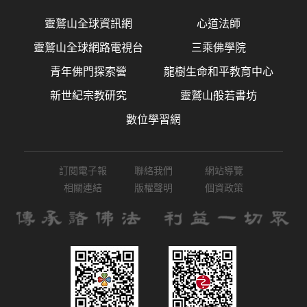
靈鷲山全球資訊網
心道法師
靈鷲山全球網路電視台
三乘佛學院
青年佛門探索營
龍樹生命和平教育中心
新世紀宗教研究
靈鷲山般若書坊
數位學習網
訂閱電子報
聯絡我們
網站導覽
相關連結
版權聲明
個資政策