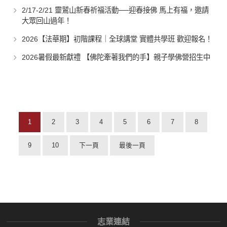
2/17-2/21 靈鷲山新春祈福活動──迎春接佛 馬上有福，邀請
大眾回山過年！
2026【法華期】初階課程｜全球講堂 實體共學班 歡迎報名！
2026暑假最新獻禮 【佛陀牽著我們的手】親子學佛營招生中
1
2
3
4
5
6
7
8
9
10
下一頁
最後一頁
志業連結