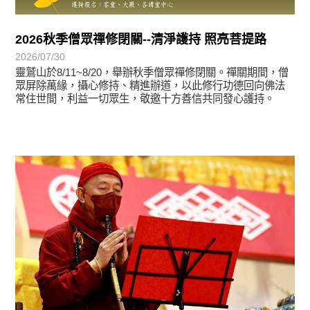
2026秋季僧眾禪修閉關--清淨護持 照亮菩提路
2026/07/30
靈鷲山於8/11~8/20，舉辦秋季僧眾禪修閉關。禪關期間，僧
眾屏除萬緣，攝心修持、精進辦道，以此修行功德回向佛法
常住世間，利益一切眾生，敬邀十方善信共同發心護持。
學習分享