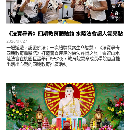
《法寶尋奇》四期教育體驗館 水陸法會超人氣亮點
2026/07/27
一場遊戲，認識佛法；一次體驗探索生命智慧，《法寶尋奇─
四期教育體驗館》打造驚喜連連的佛法尋寶之旅！靈鷲山水
陸法會在桃園巨蛋舉行8天7夜，教育院慧命成長學院首度推
出別出心裁的四期教育推廣活動
學習分享