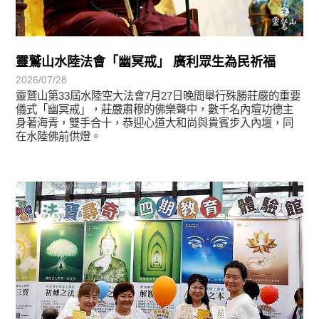
靈鷲山水陸法會「幽冥戒」 廣利眾生為民祈福
2026/07/28
靈鷲山第33屆水陸空大法會7月27日晚間舉行殊勝莊嚴的重要
儀式「幽冥戒」，莊嚴肅穆的佛樂聲中，數千名內壇功德主
身著海青，雙手合十，恭迎心道大和尚與貴賓步入內壇，同
在水陸佛前供燈。
學習分享