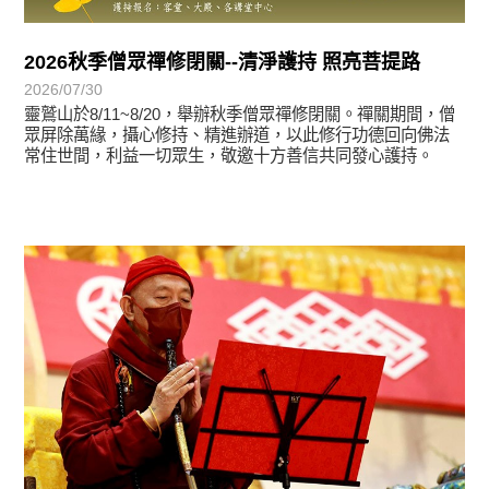
2026秋季僧眾禪修閉關--清淨護持 照亮菩提路
2026/07/30
靈鷲山於8/11~8/20，舉辦秋季僧眾禪修閉關。禪關期間，僧
眾屏除萬緣，攝心修持、精進辦道，以此修行功德回向佛法
常住世間，利益一切眾生，敬邀十方善信共同發心護持。
學習分享