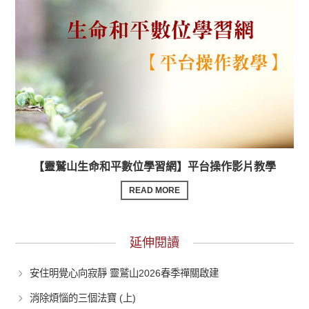
【靈鷲山生命和平數位學習網】平台操作影片教學
READ MORE
延伸閱讀
安住明覺心向寂靜 靈鷲山2026春季禪關啟建
消除煩惱的三個法寶 (上)