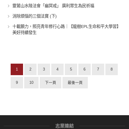
靈鷲山水陸法會「幽冥戒」 廣利眾生為民祈福
消除煩惱的三個法寶 (下)
十載願力，照亮青年修行心路｜【龍樹EPL生命和平大學習】
美好持續發生
1
2
3
4
5
6
7
8
9
10
下一頁
最後一頁
志業連結