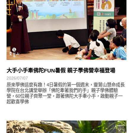
大手小手牽佛陀FUN暑假 親子學佛營幸福登場
2026/07/07
原來學佛這麼有趣！4日暑假的第一個週末，靈鷲山慧命成長
學院在台北講堂舉辦「佛陀牽著我們的手」親子學佛體驗
營，60位親子齊聚一堂，跟著佛陀大手牽小手，啟動親子一
起歡喜學佛
學習分享