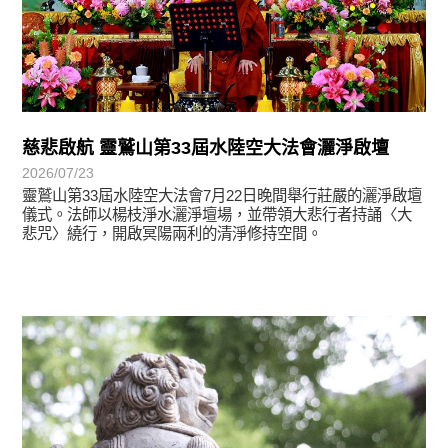
慈悲啟航 靈鷲山第33屆水陸空大法會灑淨啟壇
2026/07/23
靈鷲山第33屆水陸空大法會7月22日晚間舉行莊嚴的灑淨啟壇
儀式。法師以楊枝淨水灑淨壇場，並帶領大悲行者持誦〈大
悲咒〉繞行，開啟冥陽兩利的清淨修持空間。
學習分享