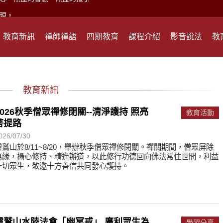
現。
心頭就開。
教育新訊
禪師禪語
四期教育
課程介紹
影音說法
教
何在？
遙，讓生命更寬廣。
惡業；正面積極樂觀，就是生活禪。
教育新訊
能沉澱，才能傾聽。
2026秋季僧眾禪修閉關--清淨護持 照亮
教育活動
菩提路
滅。
026/07/30
靈鷲山於8/11~8/20，舉辦秋季僧眾禪修閉關。禪關期間，僧眾屏除
萬緣，攝心修持、精進辦道，以此修行功德回向佛法常住世間，利益
心、無盡的智慧、無盡的接引。
一切眾生，敬邀十方善信共同發心護持。
現。
心頭就開。
何在？
靈鷲山水陸法會「幽冥戒」 廣利眾生為
學習分享