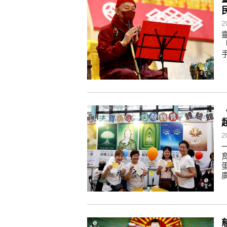
懂得消化煩惱，便能讓生活自在逍
負面是惡業，消極是惡業，悲觀是
2
生命是不斷流動地，安靜下來，才
不執著、不妄想，當下即圓滿。
2