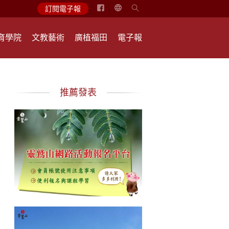
简
訂閱電子報
体
中
育學院
文教藝術
廣植福田
電子報
文
English
推薦發表