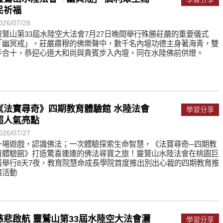
遙，讓生命更寬廣。
民祈福
惡業；正面積極樂觀，就是生活禪。
026/07/28
靈鷲山第33屆水陸空大法會7月27日晚間舉行殊勝莊嚴的重要儀式
能沉澱，才能傾聽。
「幽冥戒」，莊嚴肅穆的佛樂聲中，數千名內壇功德主身著海青，雙
手合十，恭迎心道大和尚與貴賓步入內壇，同在水陸佛前供燈。
《法寶尋奇》四期教育體驗館 水陸法會
學習分享
超人氣亮點
026/07/27
一場遊戲，認識佛法；一次體驗探索生命智慧，《法寶尋奇─四期教
育體驗館》打造驚喜連連的佛法尋寶之旅！靈鷲山水陸法會在桃園巨
蛋舉行8天7夜，教育院慧命成長學院首度推出別出心裁的四期教育推
廣活動
慈悲啟航 靈鷲山第33屆水陸空大法會灑
學習分享