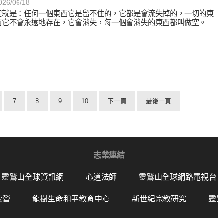
026/06/18
空就是：任何一個東西它是留不住的，它都是會流失掉的，一切的東
西它不會永遠地存在，它會消失，每一個會消失的東西都叫做空。
7
8
9
10
下一頁
最後一頁
志業連結
靈鷲山全球資訊網
心道法師
靈鷲山全球網路電視台
索營
龍樹生命和平教育中心
新世紀宗教研究
靈