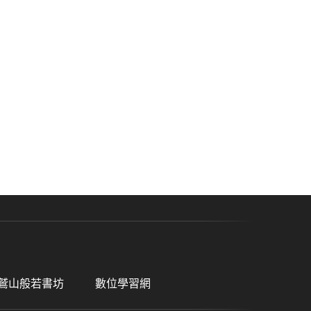
鷲山般若書坊
數位學習網