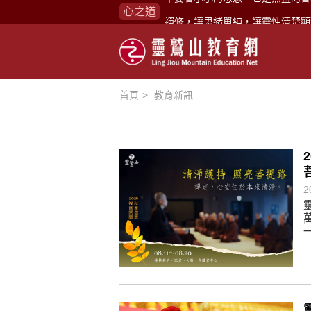
心之道
禪修，讓思緒單純，讓靈性清楚顯
念頭在心頭，不舒服；轉個念頭，
煩惱如同下雨，當雨過天晴，雨復
懂得消化煩惱，便能讓生活自在逍
首頁
教育新訊
負面是惡業，消極是惡業，悲觀是
生命是不斷流動地，安靜下來，才
不執著、不妄想，當下即圓滿。
心不跟隨現下煩惱，不隨就不會生
2
學佛，就是學著拭去塵埃。
不要看小小的慈悲，它是無盡的善
禪修，讓思緒單純，讓靈性清楚顯
念頭在心頭，不舒服；轉個念頭，
煩惱如同下雨，當雨過天晴，雨復