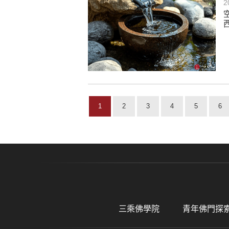
2
1
2
3
4
5
6
三乘佛學院
青年佛門探