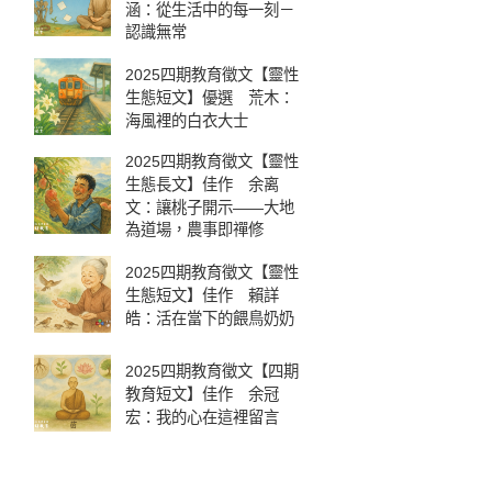
涵：從生活中的每一刻－
認識無常
2025四期教育徵文【靈性
生態短文】優選 荒木：
海風裡的白衣大士
2025四期教育徵文【靈性
生態長文】佳作 余离
文：讓桃子開示——大地
為道場，農事即禪修
2025四期教育徵文【靈性
生態短文】佳作 賴詳
皓：活在當下的餵鳥奶奶
2025四期教育徵文【四期
教育短文】佳作 余冠
宏：我的心在這裡留言