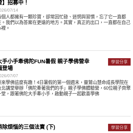
營】招募中！
026/07/14
每個人都擁有一顆珍寶，卻常因忙碌、迷惘與習慣，忘了它一直都
在。我們以為答案在更遠的地方。其實，真正的出口，一直都在自己
心裡。
大手小手牽佛陀FUN暑假 親子學佛營幸
學習分享
福登場
026/07/07
原來學佛這麼有趣！4日暑假的第一個週末，靈鷲山慧命成長學院在
台北講堂舉辦「佛陀牽著我們的手」親子學佛體驗營，60位親子齊聚
一堂，跟著佛陀大手牽小手，啟動親子一起歡喜學佛
消除煩惱的三個法寶 (下)
學習分享