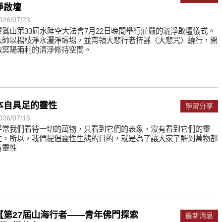
淨啟壇
026/07/23
靈鷲山第33屆水陸空大法會7月22日晚間舉行莊嚴的灑淨啟壇儀式。
法師以楊枝淨水灑淨壇場，並帶領大悲行者持誦〈大悲咒〉繞行，開
啟冥陽兩利的清淨修持空間。
本自具足的靈性
學習分享
026/07/15
平常我們看待一切的萬物，只看到它們的表象，沒有看到它們的靈
性，所以，我們提倡靈性生態的目的，就是為了讓大家了解到萬物都
有靈性
【第27屆山海行者——青年佛門探索
最新消息