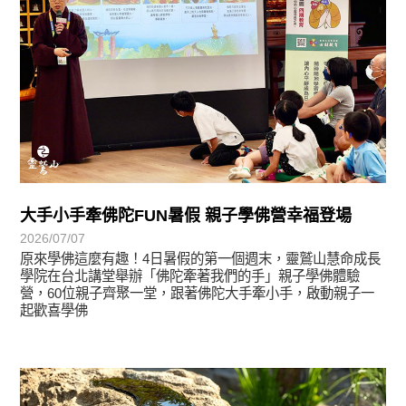
大手小手牽佛陀FUN暑假 親子學佛營幸福登場
2026/07/07
原來學佛這麼有趣！4日暑假的第一個週末，靈鷲山慧命成長
學院在台北講堂舉辦「佛陀牽著我們的手」親子學佛體驗
營，60位親子齊聚一堂，跟著佛陀大手牽小手，啟動親子一
起歡喜學佛
學習分享