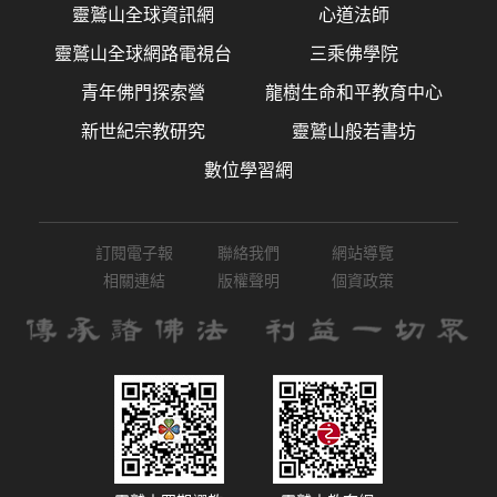
靈鷲山全球資訊網
心道法師
靈鷲山全球網路電視台
三乘佛學院
青年佛門探索營
龍樹生命和平教育中心
新世紀宗教研究
靈鷲山般若書坊
數位學習網
訂閱電子報
聯絡我們
網站導覽
相關連結
版權聲明
個資政策