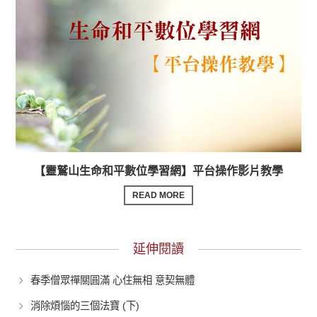
【靈鷲山生命和平數位學習網】平台操作影片教學
READ MORE
延伸閱讀
春季僧眾禪關圓滿 心住無相 意契無體
消除煩惱的三個法寶 (下)