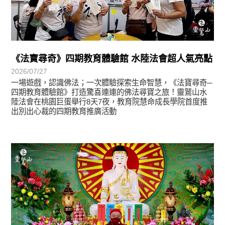
《法寶尋奇》四期教育體驗館 水陸法會超人氣亮點
2026/07/27
一場遊戲，認識佛法；一次體驗探索生命智慧，《法寶尋奇─
四期教育體驗館》打造驚喜連連的佛法尋寶之旅！靈鷲山水
陸法會在桃園巨蛋舉行8天7夜，教育院慧命成長學院首度推
出別出心裁的四期教育推廣活動
學習分享