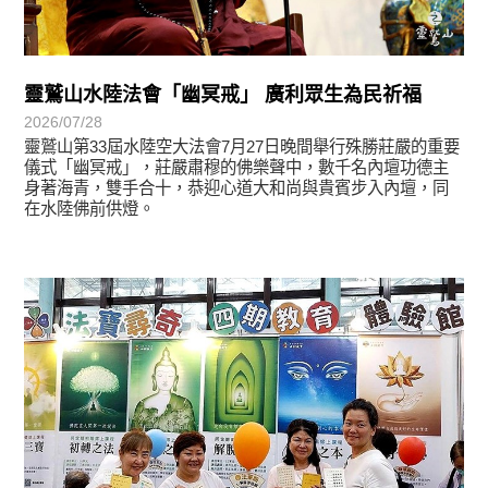
靈鷲山水陸法會「幽冥戒」 廣利眾生為民祈福
2026/07/28
靈鷲山第33屆水陸空大法會7月27日晚間舉行殊勝莊嚴的重要
儀式「幽冥戒」，莊嚴肅穆的佛樂聲中，數千名內壇功德主
身著海青，雙手合十，恭迎心道大和尚與貴賓步入內壇，同
在水陸佛前供燈。
學習分享