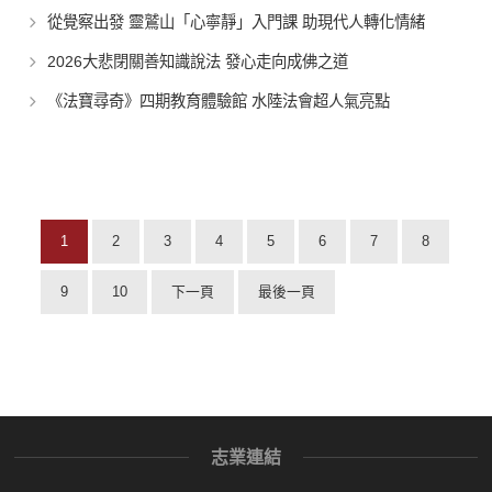
從覺察出發 靈鷲山「心寧靜」入門課 助現代人轉化情緒
2026大悲閉關善知識說法 發心走向成佛之道
《法寶尋奇》四期教育體驗館 水陸法會超人氣亮點
1
2
3
4
5
6
7
8
9
10
下一頁
最後一頁
志業連結