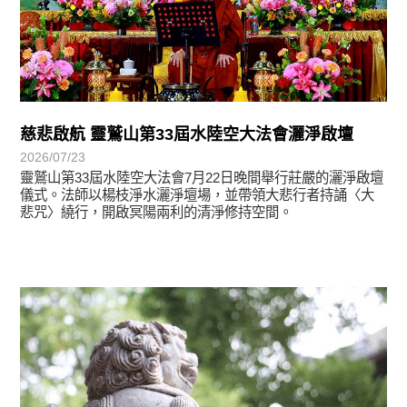
慈悲啟航 靈鷲山第33屆水陸空大法會灑淨啟壇
2026/07/23
靈鷲山第33屆水陸空大法會7月22日晚間舉行莊嚴的灑淨啟壇
儀式。法師以楊枝淨水灑淨壇場，並帶領大悲行者持誦〈大
悲咒〉繞行，開啟冥陽兩利的清淨修持空間。
學習分享