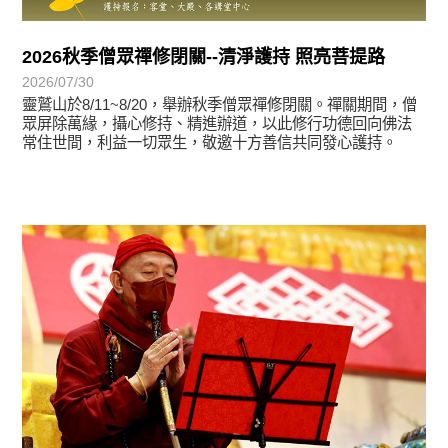
2026秋季僧眾禪修閉關--清淨護持 照亮菩提路
2026/07/30
靈鷲山於8/11~8/20，舉辦秋季僧眾禪修閉關。禪關期間，僧
眾屏除萬緣，攝心修持、精進辦道，以此修行功德回向佛法
常住世間，利益一切眾生，敬邀十方善信共同發心護持。
學習分享