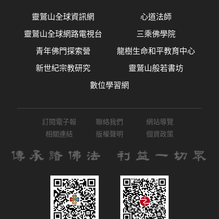
靈鷲山全球資訊網
心道法師
靈鷲山全球網路電視台
三乘佛學院
青年佛門探索營
龍樹生命和平教育中心
新世紀宗教研究
靈鷲山般若書坊
數位學習網
訂閱電子報
聯絡我們
網站導覽
相關連結
版權聲明
個資政策