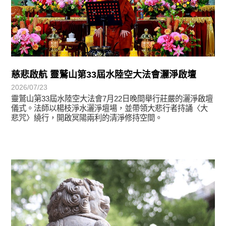
慈悲啟航 靈鷲山第33屆水陸空大法會灑淨啟壇
2026/07/23
靈鷲山第33屆水陸空大法會7月22日晚間舉行莊嚴的灑淨啟壇
儀式。法師以楊枝淨水灑淨壇場，並帶領大悲行者持誦〈大
悲咒〉繞行，開啟冥陽兩利的清淨修持空間。
學習分享