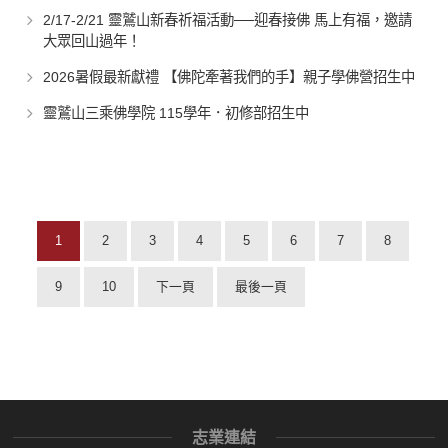
2/17-2/21 靈鷲山新春祈福活動──迎春接佛 馬上有福，邀請
大眾回山過年！
2026暑假最新獻禮 【佛陀牽著我們的手】親子學佛營招生中
靈鷲山三乘佛學院 115學年．初修部招生中
1
2
3
4
5
6
7
8
9
10
下一頁
最後一頁
志業連結