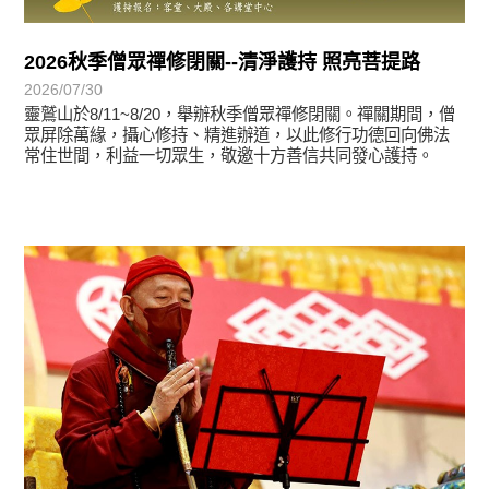
2026秋季僧眾禪修閉關--清淨護持 照亮菩提路
2026/07/30
靈鷲山於8/11~8/20，舉辦秋季僧眾禪修閉關。禪關期間，僧
眾屏除萬緣，攝心修持、精進辦道，以此修行功德回向佛法
常住世間，利益一切眾生，敬邀十方善信共同發心護持。
學習分享