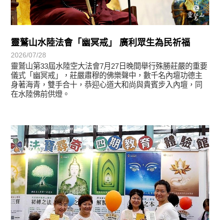
靈鷲山水陸法會「幽冥戒」 廣利眾生為民祈福
2026/07/28
靈鷲山第33屆水陸空大法會7月27日晚間舉行殊勝莊嚴的重要
儀式「幽冥戒」，莊嚴肅穆的佛樂聲中，數千名內壇功德主
身著海青，雙手合十，恭迎心道大和尚與貴賓步入內壇，同
在水陸佛前供燈。
學習分享