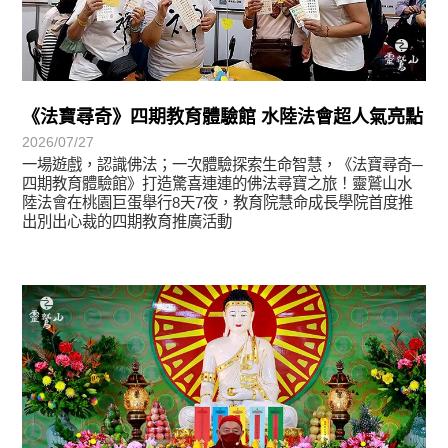
《法寶尋奇》四期教育體驗館 水陸法會超人氣亮點
2026/07/27
一場遊戲，認識佛法；一次體驗探索生命智慧，《法寶尋奇─
四期教育體驗館》打造驚喜連連的佛法尋寶之旅！靈鷲山水
陸法會在桃園巨蛋舉行8天7夜，教育院慧命成長學院首度推
出別出心裁的四期教育推廣活動
學習分享