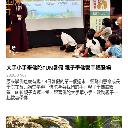
大手小手牽佛陀FUN暑假 親子學佛營幸福登場
2026/07/07
原來學佛這麼有趣！4日暑假的第一個週末，靈鷲山慧命成長
學院在台北講堂舉辦「佛陀牽著我們的手」親子學佛體驗
營，60位親子齊聚一堂，跟著佛陀大手牽小手，啟動親子一
起歡喜學佛
學習分享