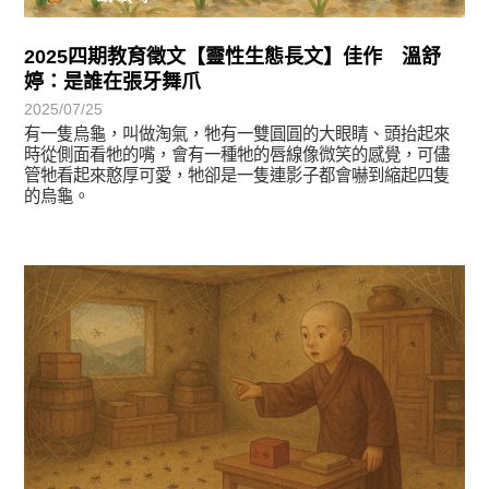
2025四期教育徵文【靈性生態長文】佳作 溫舒
婷：是誰在張牙舞爪
2025/07/25
有一隻烏龜，叫做淘氣，牠有一雙圓圓的大眼睛、頭抬起來
時從側面看牠的嘴，會有一種牠的唇線像微笑的感覺，可儘
管牠看起來憨厚可愛，牠卻是一隻連影子都會嚇到縮起四隻
的烏龜。
徵文賞析