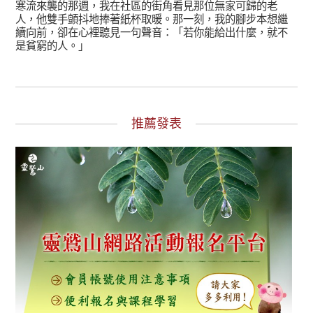
寒流來襲的那週，我在社區的街角看見那位無家可歸的老
人，他雙手顫抖地捧著紙杯取暖。那一刻，我的腳步本想繼
續向前，卻在心裡聽見一句聲音：「若你能給出什麼，就不
是貧窮的人。」
推薦發表