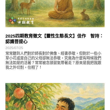
2025四期教育徵文【靈性生態長文】佳作 智持：
認識菩提心
2025/07/25
常常聽到人們對於師長對於佛像、經書恭敬，但對於一些小
草小花或是自己的父母卻無法恭敬，究竟為什麼有時候我們
無法如是的活著？常常被念頭習氣帶著走？原來是我把我跟
我之外切割，住相了！
徵文賞析