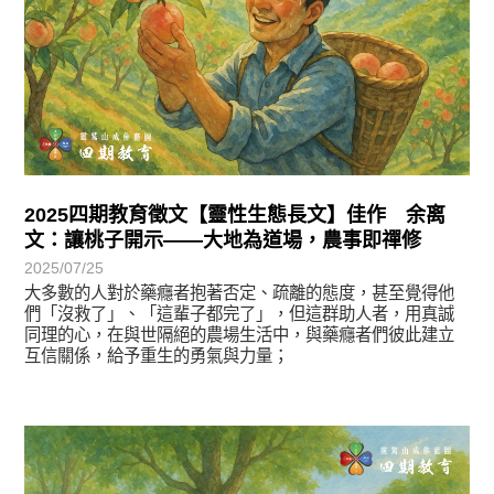
2025四期教育徵文【靈性生態長文】佳作 余离
文：讓桃子開示——大地為道場，農事即禪修
2025/07/25
大多數的人對於藥癮者抱著否定、疏離的態度，甚至覺得他
們「沒救了」、「這輩子都完了」，但這群助人者，用真誠
同理的心，在與世隔絕的農場生活中，與藥癮者們彼此建立
互信關係，給予重生的勇氣與力量；
徵文賞析