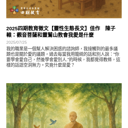
2025四期教育徵文【靈性生態長文】佳作 陳子
轅：觀音菩薩和靈鷲山教會我愛是什麼
2025/07/25
我的職業是一個幫人解決困惑的諮詢師，我接觸到的最多議
題也是關於愛的議題，過去每當我用籠統的話和別人說：“你
要學會愛自己，然後學會愛別人.”的時候，我都覺得教條，這
樣的話語空洞無力。究竟什麼是愛？
徵文賞析