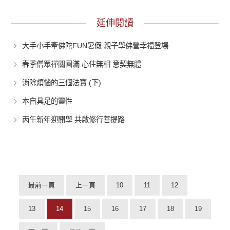
延伸閱讀
大手小手牽佛陀FUN暑假 親子學佛營幸福登場
春季僧眾禪關圓滿 心住無相 意契無體
消除煩惱的三個法寶 (下)
本自具足的靈性
丙午新年迎開學 共啟修行菩提路
最前一頁
上一頁
10
11
12
13
14
15
16
17
18
19