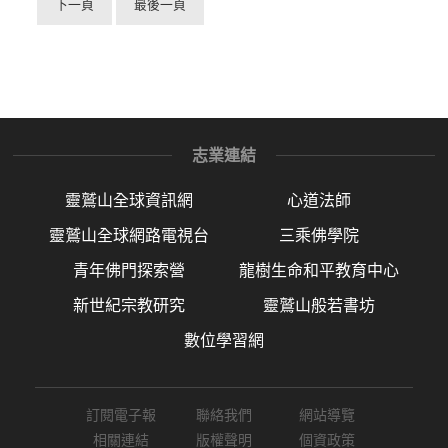
下一頁
最後一頁
志業連結
靈鷲山全球資訊網
心道法師
靈鷲山全球網路電視台
三乘佛學院
青年佛門探索營
龍樹生命和平教育中心
新世紀宗教研究
靈鷲山般若書坊
數位學習網
訂閱電子報
聯絡我們
網站導覽
相關連結
版權聲明
個資政策