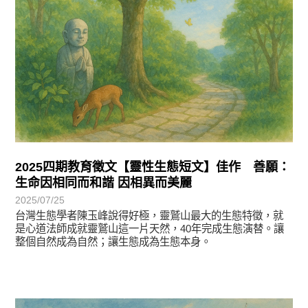
2025四期教育徵文【靈性生態短文】佳作 善願：
生命因相同而和諧 因相異而美麗
2025/07/25
台灣生態學者陳玉峰說得好極，靈鷲山最大的生態特徵，就
是心道法師成就靈鷲山這一片天然，40年完成生態演替。讓
整個自然成為自然；讓生態成為生態本身。
徵文賞析