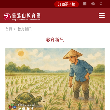
简
訂閱電子報
体
中
文
首頁
教育新訊
English
教育新訊
徵文賞析