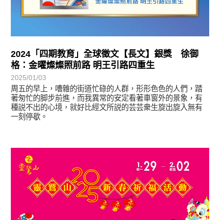
2024「四期教育」全球徵文【長文】銀獎 徐御
格：金曜燦燦照前路 明王引路四重生
2025/01/03
周五的早上，嘈雜的街道忙碌的人群，形形色色的人們，踏
著匆忙的脚步前進，而我異常的安定看著車窗外的景象，有
種説不出的心境，就好比經文所説的芸芸衆生旋出旋入無有
一刻停歇。
最新消息