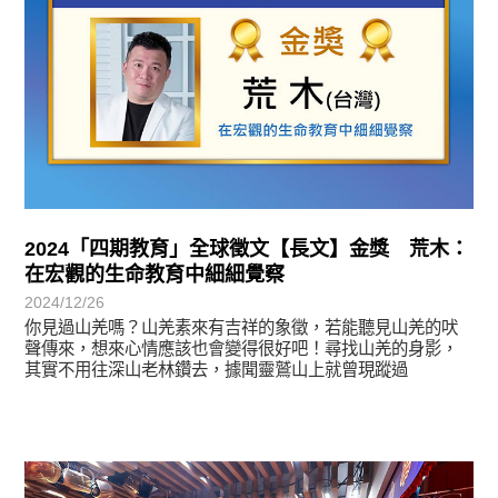
2024「四期教育」全球徵文【長文】金獎 荒木：
在宏觀的生命教育中細細覺察
2024/12/26
你見過山羌嗎？山羌素來有吉祥的象徵，若能聽見山羌的吠
聲傳來，想來心情應該也會變得很好吧！尋找山羌的身影，
其實不用往深山老林鑽去，據聞靈鷲山上就曾現蹤過
最新消息