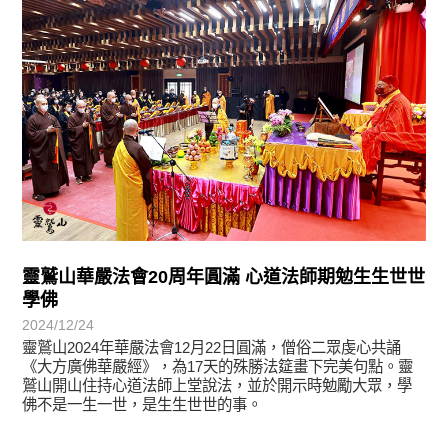
靈鷲山華嚴法會20周年圓滿 心道法師期勉生生世世
學佛
2024/12/24
靈鷲山2024年華嚴法會12月22日圓滿，僧俗二眾虔心共誦
《大方廣佛華嚴經》，為17天的殊勝法筵畫下完美句點。靈
鷲山開山住持心道法師上堂說法，並於開示時勉勵大眾，學
佛不是一生一世，是生生世世的事。