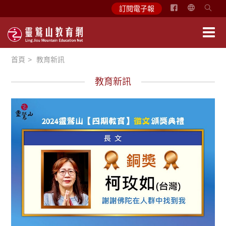
简
訂閱電子報
体
中
文
首頁
教育新訊
English
教育新訊
徵文賞析