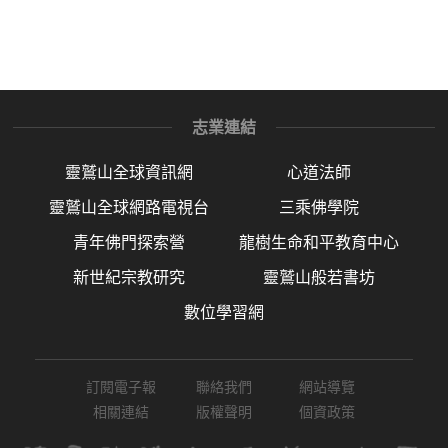
志業連結
靈鷲山全球資訊網
心道法師
靈鷲山全球網路電視台
三乘佛學院
青年佛門探索營
龍樹生命和平教育中心
新世紀宗教研究
靈鷲山般若書坊
數位學習網
訂閱電子報
聯絡我們
網站導覽
相關連結
版權聲明
個資政策