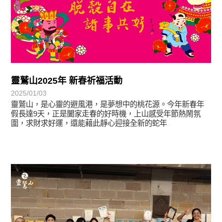
靈鷲山2025年 新春祈福活動
2025/01/03
靈鷲山，是心靈的避風港，是夢想中的桃花源。今年新春年
假長達9天，正是闔家走春的好時機，上山感受年節熱鬧氛
圍，求財求好運，還能藉此靜心迎接全新的蛇年
最新消息