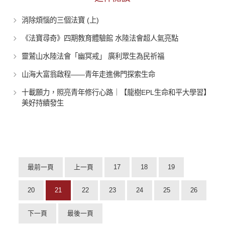
消除煩惱的三個法寶 (上)
《法寶尋奇》四期教育體驗館 水陸法會超人氣亮點
靈鷲山水陸法會「幽冥戒」 廣利眾生為民祈福
山海大富翁啟程——青年走進佛門探索生命
十載願力，照亮青年修行心路｜【龍樹EPL生命和平大學習】
美好持續發生
最前一頁
上一頁
17
18
19
20
21
22
23
24
25
26
下一頁
最後一頁