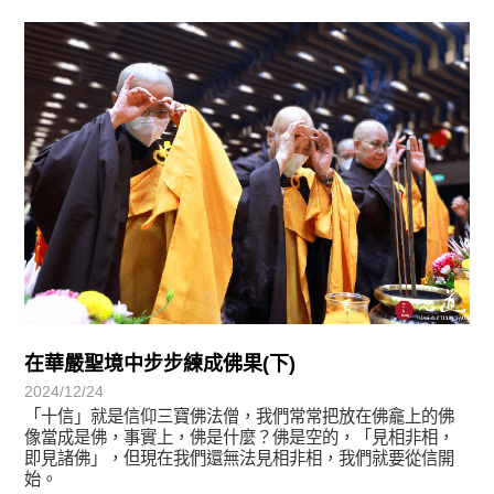
學習分享
在華嚴聖境中步步練成佛果(下)
2024/12/24
「十信」就是信仰三寶佛法僧，我們常常把放在佛龕上的佛
像當成是佛，事實上，佛是什麼？佛是空的，「見相非相，
即見諸佛」，但現在我們還無法見相非相，我們就要從信開
始。