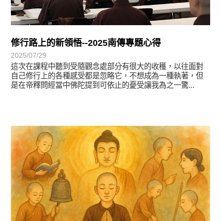
修行路上的新領悟--2025南傳專題心得
2025/07/29
這次在課程中聽到受隨觀念處部分有很大的收穫，以往面對
自己修行上的各種感受都是忽略它，不想成為一種執著，但
是在帝釋問經當中佛陀提到可依止的憂受讓我為之一驚...
徵文賞析