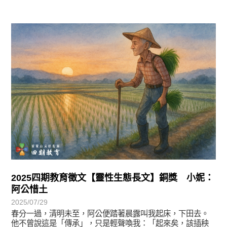
徵文賞析
2025四期教育徵文【靈性生態長文】銅獎 小妮：
阿公惜土
2025/07/29
春分一過，清明未至，阿公便踏著晨露叫我起床，下田去。
他不曾說這是「傳承」，只是輕聲喚我：「起來矣，該插秧