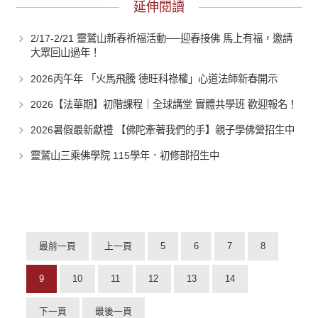
延伸閱讀
2/17-2/21 靈鷲山新春祈福活動──迎春接佛 馬上有福，邀請
大眾回山過年！
2026丙午年 「火馬飛騰 德旺科祿權」心道法師新春開示
2026【法華期】初階課程｜全球講堂 實體共學班 歡迎報名！
2026暑假最新獻禮 【佛陀牽著我們的手】親子學佛營招生中
靈鷲山三乘佛學院 115學年．初修部招生中
最前一頁
上一頁
5
6
7
8
9
10
11
12
13
14
下一頁
最後一頁