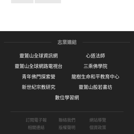
志業連結
靈鷲山全球資訊網
心道法師
靈鷲山全球網路電視台
三乘佛學院
青年佛門探索營
龍樹生命和平教育中心
新世紀宗教研究
靈鷲山般若書坊
數位學習網
訂閱電子報
聯絡我們
網站導覽
相關連結
版權聲明
個資政策