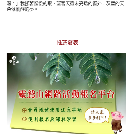
囉。」我揉著惺忪的眼，望著天還未亮透的窗外，灰藍的天
色像剛醒的夢。
推薦發表