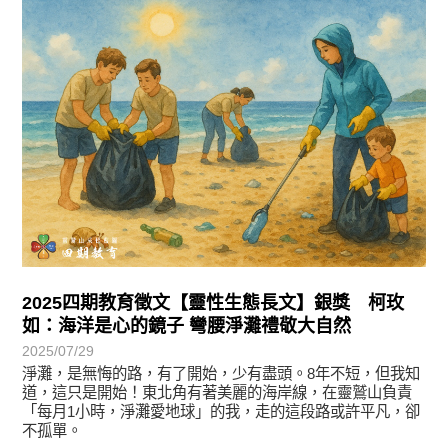
徵文賞析
2025四期教育徵文【靈性生態長文】銀獎 柯玫
如：海洋是心的鏡子 彎腰淨灘禮敬大自然
2025/07/29
淨灘，是無悔的路，有了開始，少有盡頭。8年不短，但我知
道，這只是開始！東北角有著美麗的海岸線，在靈鷲山負責
「每月1小時，淨灘愛地球」的我，走的這段路或許平凡，卻
不孤單。