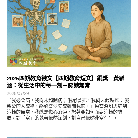
2025四期教育徵文【四期教育短文】銅獎 黃毓
涵：從生活中的每一刻－認識無常
2025/07/29
『我必會病，我尚未超越病； 我必會死，我尚未超越死； 我
親愛的人或物，終必會消失或離開我的。』每當深刻思維到
這樣的無常，我總是傷心落淚，想著要如何面對這樣的結
局，對「常」的執著依然深刻，對自己依然非常在乎，