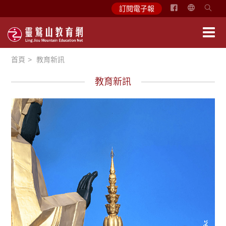
简
訂閱電子報
体
中
文
首頁
教育新訊
English
教育新訊
學習分享