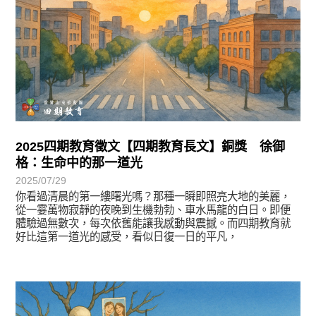
2025四期教育徵文【四期教育長文】銅獎 徐御
格：生命中的那一道光
2025/07/29
你看過清晨的第一縷曙光嗎？那種一瞬即照亮大地的美麗，
從一霎萬物寂靜的夜晚到生機勃勃、車水馬龍的白日。即便
體驗過無數次，每次依舊能讓我感動與震撼。而四期教育就
好比這第一道光的感受，看似日復一日的平凡，
徵文賞析