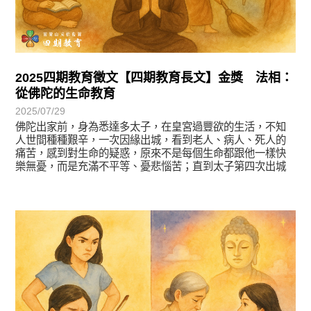
2025四期教育徵文【四期教育長文】金獎 法相：
從佛陀的生命教育
2025/07/29
佛陀出家前，身為悉達多太子，在皇宮過豐欲的生活，不知
人世間種種艱辛，一次因緣出城，看到老人、病人、死人的
痛苦，感到對生命的疑惑，原來不是每個生命都跟他一樣快
樂無憂，而是充滿不平等、憂悲惱苦；直到太子第四次出城
遇
徵文賞析