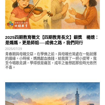
2025四期教育徵文【四期教育長文】銀獎 楊婧：
是媽媽，更是師姐──成佛之路，我們同行
2025/07/29
青春期與母親交惡，在學佛之前，與母親也常處在一點就爆
的邊緣。小時候，媽媽獻血換錢，給我買了一把小提琴，我
至今唱歌走調，學得很是痛苦，成年之後想起那些時光依然
不喜。
徵文賞析