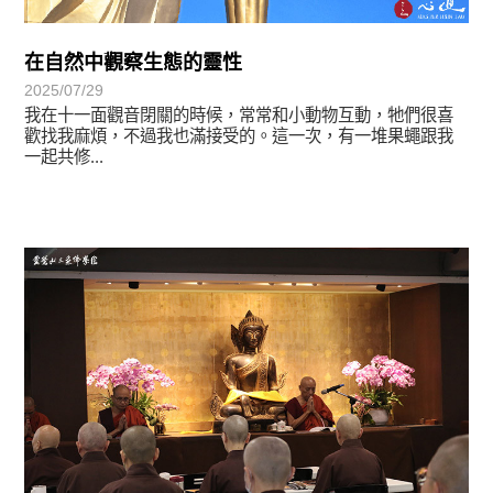
在自然中觀察生態的靈性
2025/07/29
我在十一面觀音閉關的時候，常常和小動物互動，牠們很喜
歡找我麻煩，不過我也滿接受的。這一次，有一堆果蠅跟我
一起共修...
學習分享