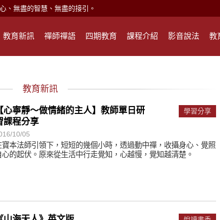
心、無盡的智慧、無盡的接引。
現。
教育新訊
禪師禪語
四期教育
課程介紹
影音說法
教
心頭就開。
何在？
遙，讓生命更寬廣。
教育新訊
惡業；正面積極樂觀，就是生活禪。
能沉澱，才能傾聽。
【心寧靜～做情緒的主人】教師單日研
學習分享
習課程分享
016/10/05
滅。
在寶本法師引領下，短短的幾個小時，透過動中禪，收攝身心、覺照
自心的起伏。原來從生活中行走覺知，心越慢，覺知越清楚。
心、無盡的智慧、無盡的接引。
現。
心頭就開。
《山海天人》英文版
悅讀書香