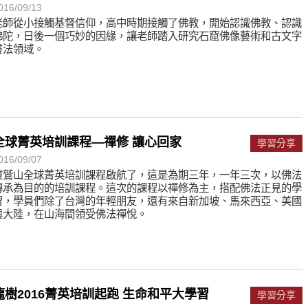
016/09/13
老師從小接觸基督信仰，高中時期接觸了佛教，開始認識佛教、認識
佛陀，日後一個巧妙的因緣，讓老師踏入研究石窟佛像藝術和古文字
書法領域。
全球菁英培訓課程—禪修 讓心回家
學習分享
016/09/07
靈鷲山全球菁英培訓課程啟航了，這是為期三年，一年三次，以佛法
傳承為目的的培訓課程。這次的課程以禪修為主，搭配佛法正見的學
習，學員們除了台灣的年輕朋友，還有來自新加坡、馬來西亞、美國
與大陸，在山海間領受佛法禪悅。
龍樹2016菁英培訓起跑 生命和平大學習
學習分享