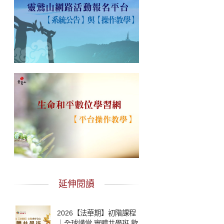
延伸閱讀
2026【法華期】初階課程
｜全球講堂 實體共學班 歡