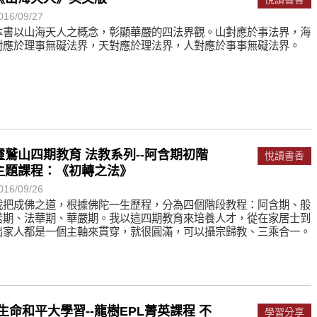
何在？
016/09/27
遙，讓生命更寬廣。
本書以山海天人之概念，彰顯華嚴的四法界觀。山對應於事法界，海
對應於理事無礙法界，天對應於理法界，人對應於事事無礙法界。
惡業；正面積極樂觀，就是生活禪。
能沉澱，才能傾聽。
靈鷲山四期教育 法教系列--阿含期初階
悅讀書香
主題課程：《初轉之法》
016/09/26
我把成佛之道，根據佛陀一生歷程，分為四個階段教程：阿含期、般
若期、法華期、華嚴期。我以這四期教育來培養人才，從在家居士到
出家人都是一個主軸來貫穿，就很圓滿，可以攝宗歸教、三乘合一。
[生命和平大學習--龍樹EPL菁英課程 不
學習分享