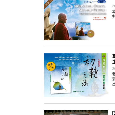
煩惱如同下雨，當雨過天晴，雨復
2
懂得消化煩惱，便能讓生活自在逍
負面是惡業，消極是惡業，悲觀是
生命是不斷流動地，安靜下來，才
不執著、不妄想，當下即圓滿。
2