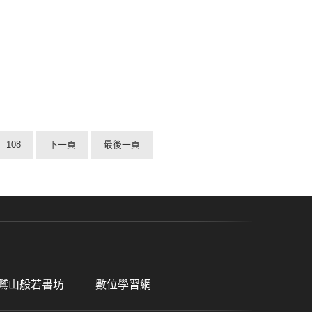
108
下一頁
最後一頁
鷲山般若書坊
數位學習網