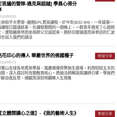
可思議的營隊-遇見與超越] 學員心得分
享
016/09/20
生命和平大學習--龍樹EPL菁英課程，於今年(8/31-9/4)，一年級第一
階課程已圓滿結束，在課程期間的一個晚上，一群青年遇見了心道師
父，便陸續席地而坐與師父交談起來，剛好印度遠道而來參訪的仁波
切也加入我們的請法
拈花印心的傳人 華嚴世界的佛國種子
學習分享
016/09/13
靈鷲山全球各地菁英學員，風塵僕僕齊聚無生道場，利用短短五天的
時間，深入探討阿含期教育核心。透過法師解說與講師引導，學員們
不斷自我反思，細膩而深刻地觀察人生現象
【立體閱讀心之道】-《我的藝術人生》
學習分享