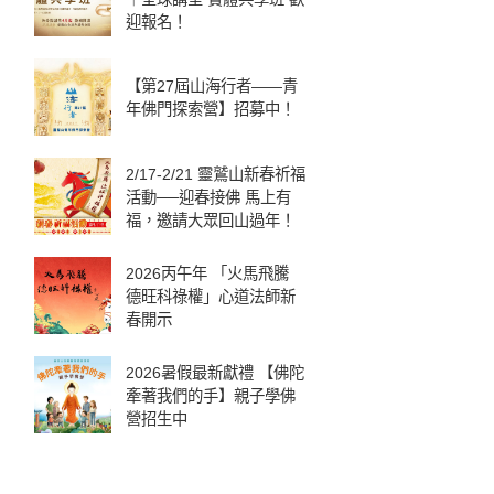
迎報名！
【第27屆山海行者——青
年佛門探索營】招募中！
2/17-2/21 靈鷲山新春祈福
活動──迎春接佛 馬上有
福，邀請大眾回山過年！
2026丙午年 「火馬飛騰
德旺科祿權」心道法師新
春開示
2026暑假最新獻禮 【佛陀
牽著我們的手】親子學佛
營招生中