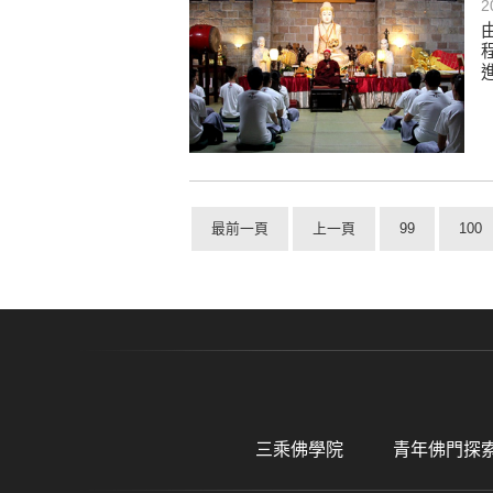
2
最前一頁
上一頁
99
100
三乘佛學院
青年佛門探