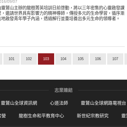
016/09/07
由靈鷲山主辦的龍樹菁英培訓日前啓動，將以三年密集的心靈啟發課
程，邀請世界具有影響力的精神導師，傳授多元的生命學習，循序漸
進地啟發青年學子內涵，透過解行並重培養出多元生命的領導者。
101
102
103
104
105
106
107
志業連結
靈鷲山全球資訊網
心道法師
靈鷲山全球網路電視台
索營
龍樹生命和平教育中心
新世紀宗教研究
靈