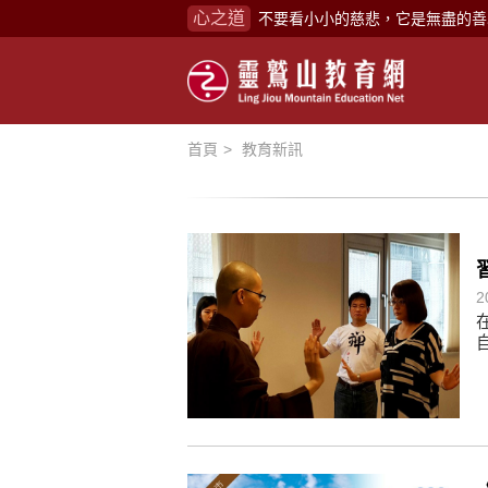
心之道
不要看小小的慈悲，它是無盡的善
禪修，讓思緒單純，讓靈性清楚顯
念頭在心頭，不舒服；轉個念頭，
煩惱如同下雨，當雨過天晴，雨復
首頁
教育新訊
懂得消化煩惱，便能讓生活自在逍
負面是惡業，消極是惡業，悲觀是
生命是不斷流動地，安靜下來，才
不執著、不妄想，當下即圓滿。
2
心不跟隨現下煩惱，不隨就不會生
學佛，就是學著拭去塵埃。
不要看小小的慈悲，它是無盡的善
禪修，讓思緒單純，讓靈性清楚顯
念頭在心頭，不舒服；轉個念頭，