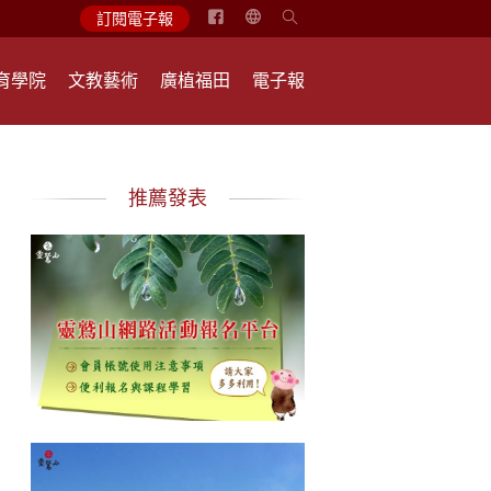
简
訂閱電子報
体
中
育學院
文教藝術
廣植福田
電子報
文
English
推薦發表