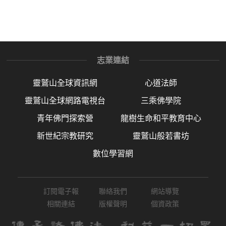
志業連結
靈鷲山全球資訊網
心道法師
靈鷲山全球網路電視台
三乘佛學院
青年佛門探索營
龍樹生命和平教育中心
新世紀宗教研究
靈鷲山般若書坊
數位學習網
訂閱電子報
聯絡我們
網站導覽
相關連結
版權聲明
個資政策