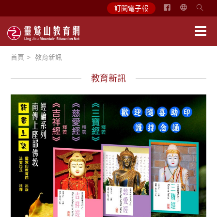
简
訂閱電子報
体
中
文
首頁
教育新訊
English
教育新訊
悅讀書香