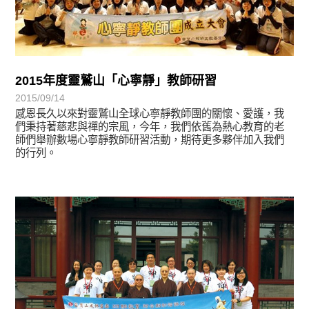
2015年度靈鷲山「心寧靜」教師研習
2015/09/14
感恩長久以來對靈鷲山全球心寧靜教師團的關懷、愛護，我
們秉持著慈悲與禪的宗風，今年，我們依舊為熱心教育的老
師們舉辦數場心寧靜教師研習活動，期待更多夥伴加入我們
的行列。
學習分享