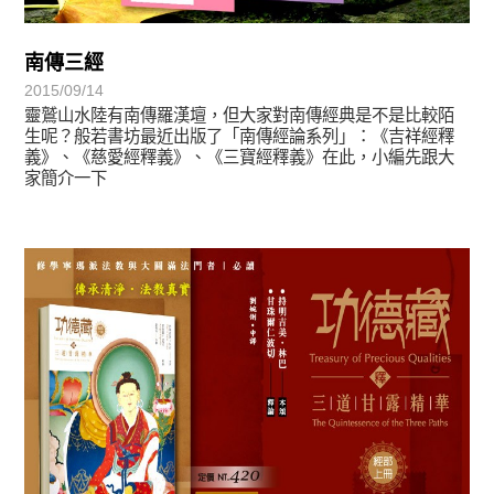
南傳三經
2015/09/14
靈鷲山水陸有南傳羅漢壇，但大家對南傳經典是不是比較陌
生呢？般若書坊最近出版了「南傳經論系列」：《吉祥經釋
義》、《慈愛經釋義》、《三寶經釋義》在此，小編先跟大
家簡介一下
悅讀書香