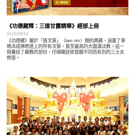
《功德藏釋：三道甘露精華》經部上冊
2015/09/14
《功德藏》屬於「道次第」（lam rim）類的典籍，涵蓋了寧
瑪派成佛修道上的所有次第，直至最高的大圓滿法教。這一
冊囊括了顯教的部份，仔細闡述依發願不同而有別的三士夫
修道。
教育活動