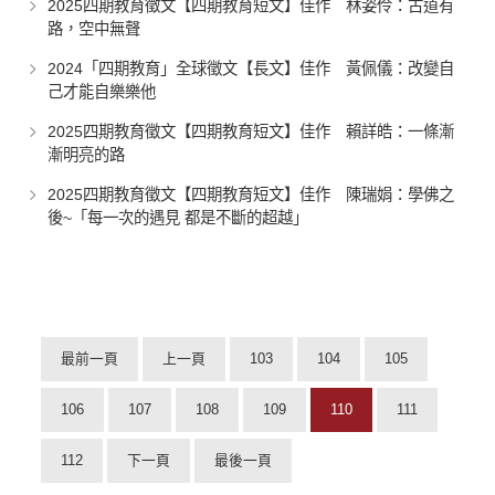
2025四期教育徵文【四期教育短文】佳作 林姿伶：古道有
路，空中無聲
2024「四期教育」全球徵文【長文】佳作 黃佩儀：改變自
己才能自樂樂他
2025四期教育徵文【四期教育短文】佳作 賴詳皓：一條漸
漸明亮的路
2025四期教育徵文【四期教育短文】佳作 陳瑞娟：學佛之
後~「每一次的遇見 都是不斷的超越」
最前一頁
上一頁
103
104
105
106
107
108
109
110
111
112
下一頁
最後一頁