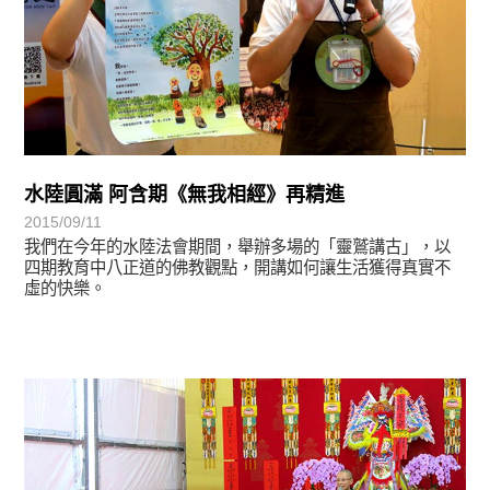
水陸圓滿 阿含期《無我相經》再精進
2015/09/11
我們在今年的水陸法會期間，舉辦多場的「靈鷲講古」，以
四期教育中八正道的佛教觀點，開講如何讓生活獲得真實不
虛的快樂。
學習分享