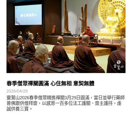
春季僧眾禪關圓滿 心住無相 意契無體
2026/04/28
靈鷲山2026春季僧眾精進禪關3月29日圓滿，當日並舉行藥師
普佛跟供僧拜齋，以感恩一百多位法工護關、齋主護持，虔
誠供養三寶。