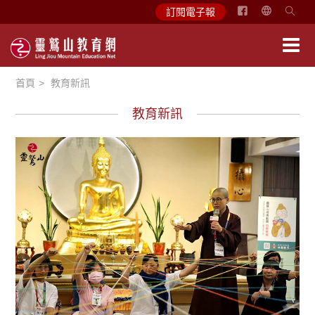
简
訂閱電子報
体
中
文
首頁
教育新訊
English
教育新訊
學習分享