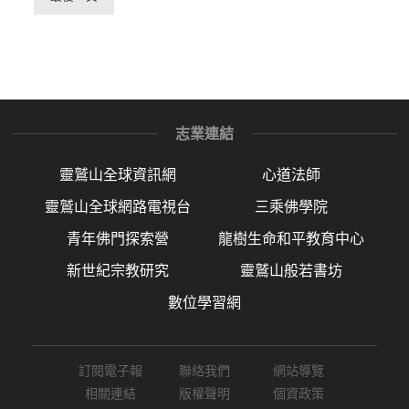
志業連結
靈鷲山全球資訊網
心道法師
靈鷲山全球網路電視台
三乘佛學院
青年佛門探索營
龍樹生命和平教育中心
新世紀宗教研究
靈鷲山般若書坊
數位學習網
訂閱電子報
聯絡我們
網站導覽
相關連結
版權聲明
個資政策