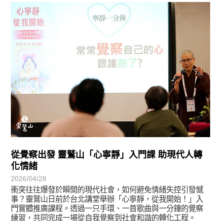
學習分享
從覺察出發 靈鷲山「心寧靜」入門課 助現代人轉
化情緒
2026/04/28
衝突往往爆發於瞬間的現代社會，如何避免情緒失控引發憾
事？靈鷲山日前於台北講堂舉辦「心寧靜，從我開始！」入
門實體推廣課程。透過一只手環、一首歌曲與一分鐘的覺察
練習，共同完成一場從自我覺察到社會和諧的轉化工程。