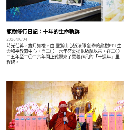
龍樹修行日記：十年的生命軌跡
2026/06/04
時光荏苒，歲月如梭。由 靈鷲山心道法師 創辦的龍樹EPL生
命和平教育中心，自二〇一六年盛夏揚帆啟航以來，在二〇
二五年至二〇二六年間正式迎來了意義非凡的「十週年」里
程碑。
學習分享