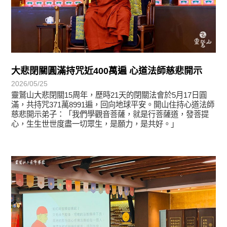
大悲閉關圓滿持咒近400萬遍 心道法師慈悲開示
2026/05/25
靈鷲山大悲閉關15周年，歷時21天的閉關法會於5月17日圓
滿，共持咒371萬8991遍，回向地球平安。開山住持心道法師
慈悲開示弟子：「我們學觀音菩薩，就是行菩薩道，發菩提
心，生生世世度盡一切眾生，是願力，是共好。」
學習分享