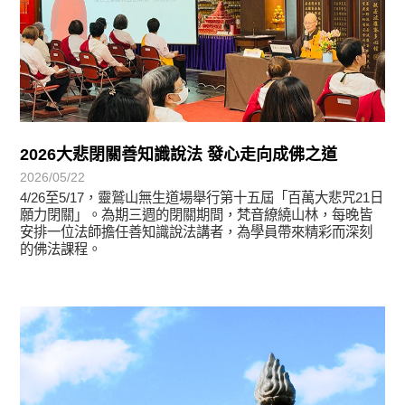
2026大悲閉關善知識說法 發心走向成佛之道
2026/05/22
4/26至5/17，靈鷲山無生道場舉行第十五屆「百萬大悲咒21日
願力閉關」。為期三週的閉關期間，梵音繚繞山林，每晚皆
安排一位法師擔任善知識說法講者，為學員帶來精彩而深刻
的佛法課程。
學習分享