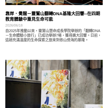
靠岸．覺醒－靈鷲山翻轉DNA基隆大回響--在四期
教育體驗中重見生命可能
2026/06/18
自2025年推動以來，靈鷲山慧命成長學院舉辦的「翻轉DNA
－生命體驗小旅行」已成功舉辦7場，獲得廣大回響。日前，
這趟充滿溫度的生命探索之旅來到依山傍海的基隆。
悅讀書香