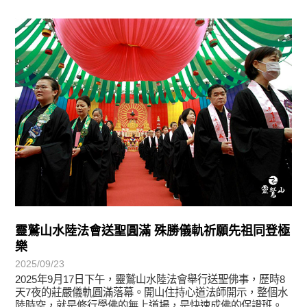
最新消息
靈鷲山水陸法會送聖圓滿 殊勝儀軌祈願先祖同登極
樂
2025/09/23
2025年9月17日下午，靈鷲山水陸法會舉行送聖佛事，歷時8
天7夜的莊嚴儀軌圓滿落幕。開山住持心道法師開示，整個水
陸時空，就是修行學佛的無上道場，是快速成佛的保證班。