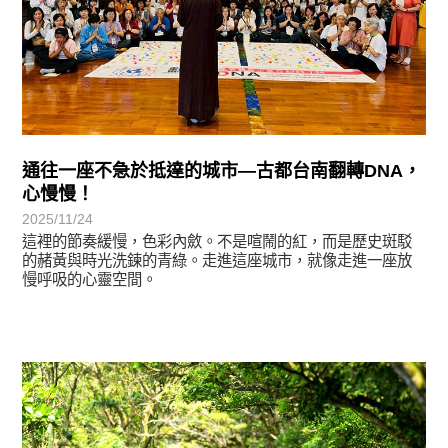
通往一座不急於抵達的城市—古都台南翻轉DNA，
心慢慢！
2025/11/24
這裡的節奏緩慢，色彩內斂。不是喧鬧的紅，而是歷史斑駁
的赭黃與時光洗鍊的青綠。走進這座城市，就像走進一座放
慢呼吸的心靈空間。
學習分享