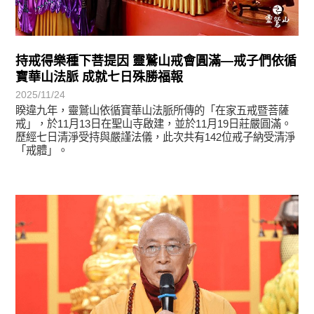
持戒得樂種下菩提因 靈鷲山戒會圓滿—戒子們依循
寶華山法脈 成就七日殊勝福報
2025/11/24
睽違九年，靈鷲山依循寶華山法脈所傳的「在家五戒暨菩薩
戒」，於11月13日在聖山寺啟建，並於11月19日莊嚴圓滿。
歷經七日清淨受持與嚴謹法儀，此次共有142位戒子納受清淨
「戒體」。
學習分享