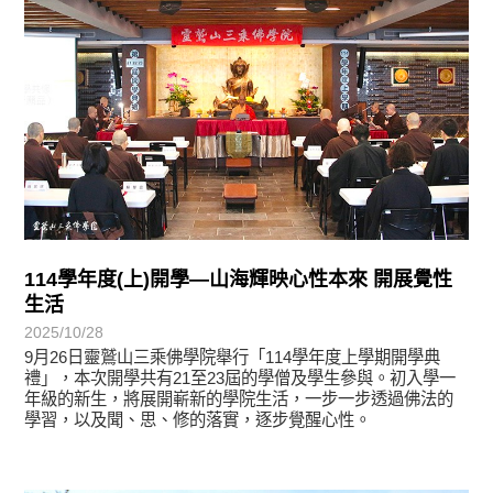
114學年度(上)開學—山海輝映心性本來 開展覺性
生活
2025/10/28
9月26日靈鷲山三乘佛學院舉行「114學年度上學期開學典
禮」，本次開學共有21至23屆的學僧及學生參與。初入學一
年級的新生，將展開嶄新的學院生活，一步一步透過佛法的
學習，以及聞、思、修的落實，逐步覺醒心性。