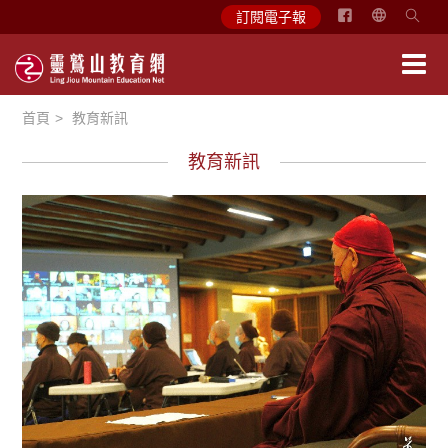
简
訂閱電子報
体
中
文
首頁
教育新訊
English
教育新訊
學習分享