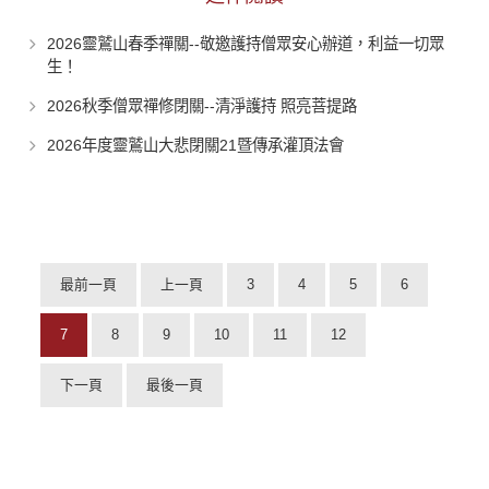
2026靈鷲山春季禪關--敬邀護持僧眾安心辦道，利益一切眾
生！
2026秋季僧眾禪修閉關--清淨護持 照亮菩提路
2026年度靈鷲山大悲閉關21暨傳承灌頂法會
最前一頁
上一頁
3
4
5
6
7
8
9
10
11
12
下一頁
最後一頁