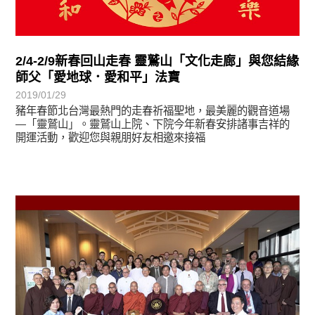
2/4-2/9新春回山走春 靈鷲山「文化走廊」與您結緣
師父「愛地球．愛和平」法寶
2019/01/29
豬年春節北台灣最熱門的走春祈福聖地，最美麗的觀音道場
—「靈鷲山」。靈鷲山上院、下院今年新春安排諸事吉祥的
開運活動，歡迎您與親朋好友相邀來接福
最新消息