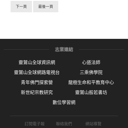
下一頁
最後一頁
志業連結
靈鷲山全球資訊網
心道法師
靈鷲山全球網路電視台
三乘佛學院
青年佛門探索營
龍樹生命和平教育中心
新世紀宗教研究
靈鷲山般若書坊
數位學習網
訂閱電子報
聯絡我們
網站導覽