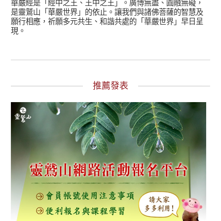
華嚴經是「經中之王、王中之王」。廣博無盡、圓融無礙，
是靈鷲山「華嚴世界」的依止。讓我們與諸佛菩薩的智慧及
願行相應，祈願多元共生、和諧共處的「華嚴世界」早日呈
現。
推薦發表