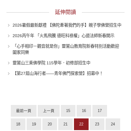
延伸閱讀
2026暑假最新獻禮 【佛陀牽著我們的手】親子學佛營招生中
2026丙午年 「火馬飛騰 德旺科祿權」心道法師新春開示
「心手相印－觀音就是你」靈鷲山教育院新春特別活動歡迎
闔家同樂
靈鷲山三乘佛學院 115學年．初修部招生中
【第27屆山海行者——青年佛門探索營】招募中！
最前一頁
上一頁
15
16
17
18
19
20
21
22
23
24