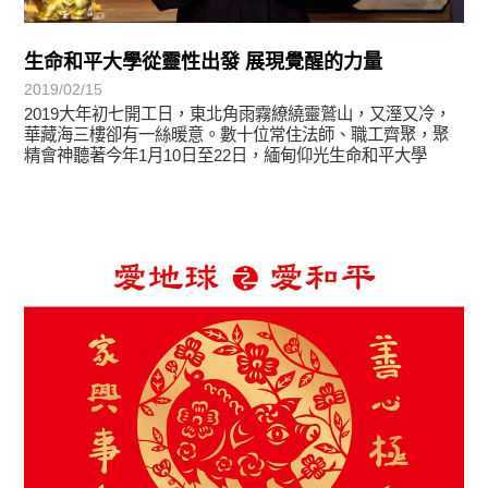
生命和平大學從靈性出發 展現覺醒的力量
2019/02/15
2019大年初七開工日，東北角雨霧繚繞靈鷲山，又溼又冷，
華藏海三樓卻有一絲暖意。數十位常住法師、職工齊聚，聚
精會神聽著今年1月10日至22日，緬甸仰光生命和平大學
最新消息