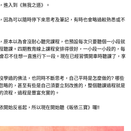
，進入到《無我之道》。
，
因為
可以隨時停下來思考及筆記，
有時也會
略
過較熟悉或不
，
原
本以為會沒耐心聽完課程，也預設每次只要聽個一小段就
程聽課
。四期教育線上課程安排得很好，一小段一小段的，每
會忍不住想一直進行下一段。
現在已經習慣開車時聽課了，享
沒
學
過的
佛法
，也同時不斷思考，
自己平時是怎麼做的
?
哪些
忽略的，甚至有些是自己須要立刻改進的，整個
聽課
過程就是
的流程，過程是豐富充實的。
依開始反省起，所以現在開始聽
《
皈依
三寶》
囉
!!