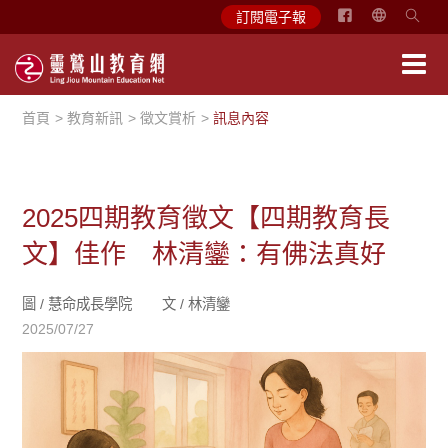
简
訂閱電子報
体
中
文
首頁
教育新訊
徵文賞析
訊息內容
English
2025四期教育徵文【四期教育長
文】佳作 林清鑾：有佛法真好
圖 /
慧命成長學院
文 /
林清鑾
2025/07/27