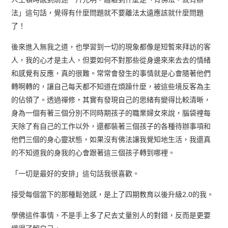
法」這句話，覺得有什麼問題就不要離法太遠應該就什麼問題
了！
後來進入無我之道，也學習到一切的現象都像是短暫來拜訪的客
人，我的心才是主人，但要如何不對那些從身邊來來去去的情緒
和感覺有反應，真的很難。常常會發生的事情就是心會隨著他們
轉啊轉的，讓自己每天都不知道在煩躁什麼，被這些境反客為主
的佔領了。透過禪修，其實有發現自己的思緒有變得比較清晰，
身為一個有著三個分別不同時期孩子的職業婦女來說，腦袋裡每
天除了有自己的工作以外，還都裝著三個孩子的各種待辦事項和
他們三個的身心靈狀態，如果沒有佛法讓我覺知地生活，我還真
的不知道我的身我的心會跟著這三個孩子轉到哪裡。
「一切是最好的安排」這句話我很喜歡。
接受每個當下的那種鬆弛感，是上了四期教育以後升級2.0的我。
學佛這件事情，不是手上多了尺去丈量別人的對錯，反而是更要