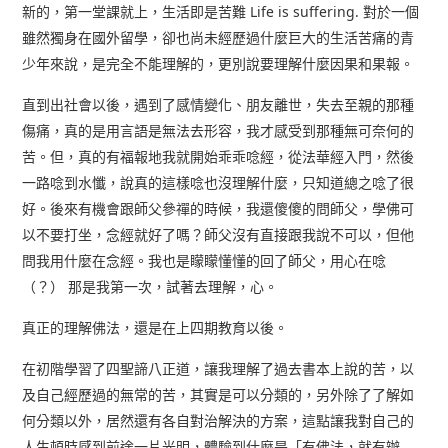
新的，第一堂課就上，生活即是苦難 Life is suffering. 對於一個
雖然獨身在國外留學，卻也尚未經歷過什麼巨大的生活苦痛的青
少年來說，是完全不能理解的，更別說要理解什麼因果和果報。
直到出社會以後，遇到了感情變化、朋友離世，失去至親的那種
傷痛，真的是用言語是無法去形容，我才感受到那種無可奈何的
苦。但，真的有福報地我就開始乖乖唸經，從法華經入門，然後
一路唸到水懺，說真的這樣唸也沒理解什麼，只知道總之唸了很
好。後來有機會跟師父參禪的時候，我還傻傻的問師父，學佛可
以不要打坐，念經就好了嗎？師父沒有直接跟我說不可以，但他
問我用什麼在念經。我也是矇矇懂懂的回了師父，用心在唸
（？） 那是我第一次，試著去理解，心。
真正的理解佛法，還是在上四期教育以後。
在初階學習了四聖諦八正道，讓我理解了過去書本上說的苦，以
及自己經歷過的無常的苦，其實是可以分類的，另外除了了解如
何分類以外，居然還有各自對治解決的方案，這點讓我對自己的
人生頓時感到前途一片光明，體驗到什麼是「有佛法，就有辦