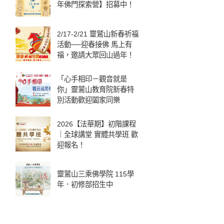
年佛門探索營】招募中！
2/17-2/21 靈鷲山新春祈福
活動──迎春接佛 馬上有
福，邀請大眾回山過年！
「心手相印－觀音就是
你」靈鷲山教育院新春特
別活動歡迎闔家同樂
2026【法華期】初階課程
｜全球講堂 實體共學班 歡
迎報名！
靈鷲山三乘佛學院 115學
年．初修部招生中