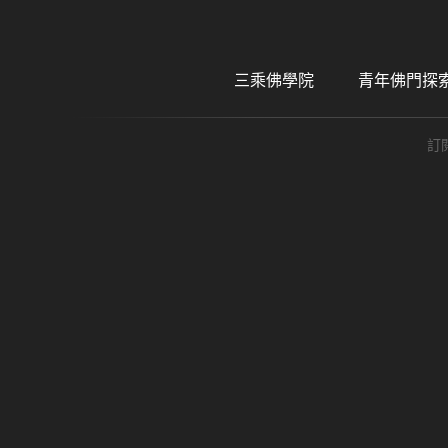
三乘佛學院
青年佛門探
訂