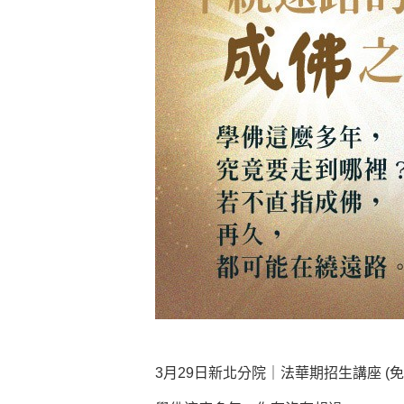
煩惱如同下雨，當雨過天晴，雨復
懂得消化煩惱，便能讓生活自在逍
負面是惡業，消極是惡業，悲觀是
生命是不斷流動地，安靜下來，才
不執著、不妄想，當下即圓滿。
3月29日新北分院｜法華期招生講座 (免