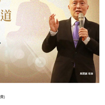
何在？
遙，讓生命更寬廣。
惡業；正面積極樂觀，就是生活禪。
能沉澱，才能傾聽。
費)