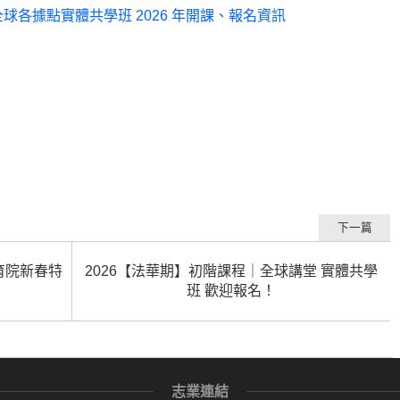
各據點實體共學班 2026 年開課、報名資訊
下一篇
育院新春特
2026【法華期】初階課程｜全球講堂 實體共學
班 歡迎報名！
志業連結