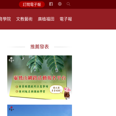
简
訂閱電子報
体
中
育學院
文教藝術
廣植福田
電子報
文
English
推薦發表