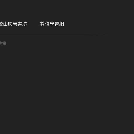
鷲山般若書坊
數位學習網
政策