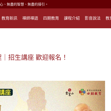
心、無盡的智慧、無盡的接引。
現。
教育新訊
禪師禪語
四期教育
課程介紹
影音說法
教
心頭就開。
何在？
遙，讓生命更寬廣。
惡業；正面積極樂觀，就是生活禪。
能沉澱，才能傾聽。
程｜招生講座 歡迎報名！
滅。
心、無盡的智慧、無盡的接引。
現。
心頭就開。