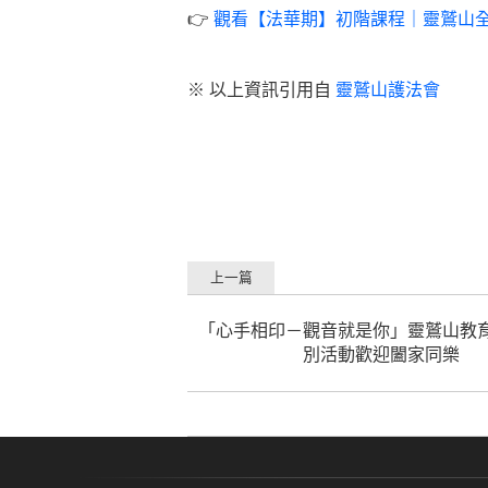
👉
觀看【法華期】初階課程｜靈鷲山全球
※ 以上資訊引用自
靈鷲山護法會
上一篇
「心手相印－觀音就是你」靈鷲山教
別活動歡迎闔家同樂