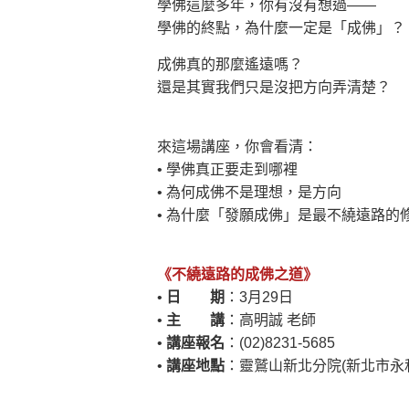
學佛這麼多年，你有沒有想過——
學佛的終點，為什麼一定是「成佛」？
成佛真的那麼遙遠嗎？
還是其實我們只是沒把方向弄清楚？
來這場講座，你會看清：
• 學佛真正要走到哪裡
• 為何成佛不是理想，是方向
• 為什麼「發願成佛」是最不繞遠路的
《不繞遠路的成佛之道》
•
日 期
：3月29日
•
主 講
：高明誠 老師
•
講座報名
：(02)8231-5685
•
講座地點
：靈鷲山新北分院(新北市永