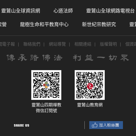
靈鷲山全球資訊網
心道法師
靈鷲山全球網路電視台
索營
龍樹生命和平教育中心
新世紀宗教研究
靈
閱電子報
|
聯絡我們
|
網站導覽
|
相關連結
|
版權聲明
|
個資
靈鷲山四期禪教
靈鷲山教育網
微信訂閱號