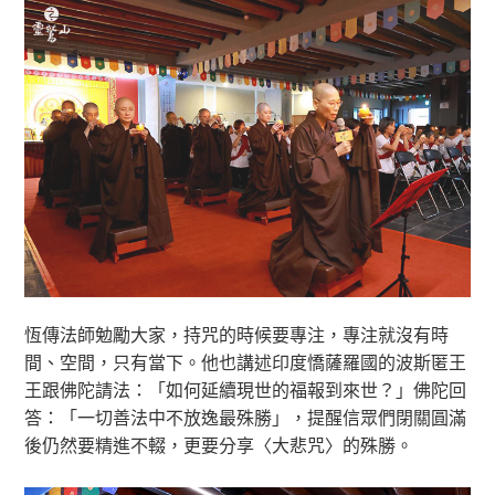
恆傳法師勉勵大家，持咒的時候要專注，專注就沒有時
間、空間，只有當下。他也講述印度憍薩羅國的波斯匿王
王跟佛陀請法：「如何延續現世的福報到來世？」佛陀回
答：「一切善法中不放逸最殊勝」，提醒信眾們閉關圓滿
後仍然要精進不輟，更要分享〈大悲咒〉的殊勝。