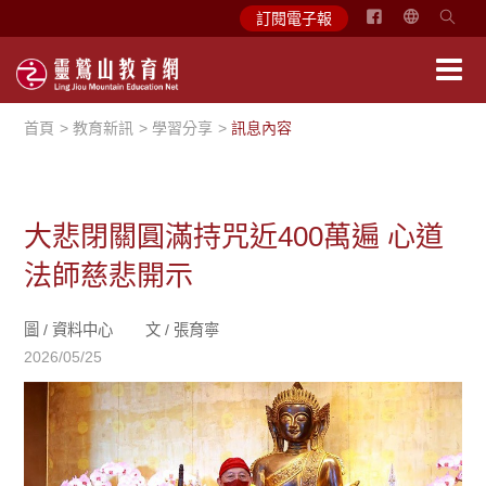
简
訂閱電子報
体
中
文
首頁
教育新訊
學習分享
訊息內容
English
大悲閉關圓滿持咒近400萬遍 心道
法師慈悲開示
圖 /
資料中心
文 /
張育寧
2026/05/25