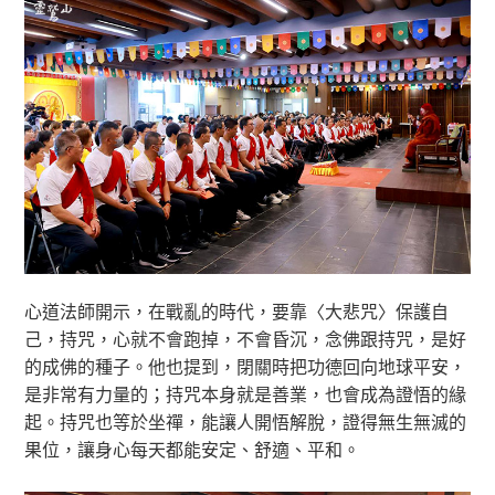
心道法師開示，在戰亂的時代，要靠〈大悲咒〉保護自
己，持咒，心就不會跑掉，不會昏沉，念佛跟持咒，是好
的成佛的種子。他也提到，閉關時把功德回向地球平安，
是非常有力量的；持咒本身就是善業，也會成為證悟的緣
起。持咒也等於坐禪，能讓人開悟解脫，證得無生無滅的
果位，讓身心每天都能安定、舒適、平和。