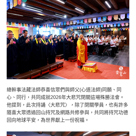
總幹事法藏法師恭喜信眾們與師父(心道法師)同願、同
心、同行，共同成就2026年大悲咒閉關這場殊勝法會。
他提到，此次持誦〈大悲咒〉，除了閉關學員，也有許多
隨喜大眾透過回山持咒及網路共修參與，共同將持咒功德
回向地球平安，為世界獻上一份祝福。