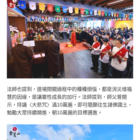
法師也提到，道場閉關過程中的種種煩惱，都是消災增福
慧的因緣，是讓靈性成長的加行。法師提到，師父曾開
示，持誦〈大悲咒〉滿10萬遍，即可隨願往生諸佛國土，
勉勵大眾持續精進，朝10萬遍的目標邁進。