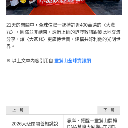
21天的閉關中，全球信眾一起持誦近400萬遍的〈大悲
咒〉，圓滿並非結束，透過上師的諄諄教誨跟彼此地交流
分享，讓〈大悲咒〉更廣傳世間，建構共好利他的光明世
界。
※ 以上文章內容引用自
靈鷲山全球資訊網
上一篇
下一篇
靠岸．覺醒－靈鷲山翻轉
2026大悲閉關善知識說
DNA基隆大回響--在四期