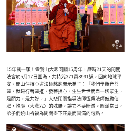
15年載一願！靈鷲山大悲閉關15周年，歷時21天的閉關
法會於5月17日圓滿，共持咒371萬8991遍，回向地球平
安。開山住持心道法師慈悲開示弟子：「我們學觀音菩
薩，就是行菩薩道，發菩提心，生生世世度盡一切眾生，
是願力，是共好。」大悲閉關指導法師恆傳法師鼓勵信
眾，推廣〈大悲咒〉的殊勝，讓它不要斷滅。圓滿當日，
弟子們繞山祈福為閉關畫下莊嚴而圓滿的句點。