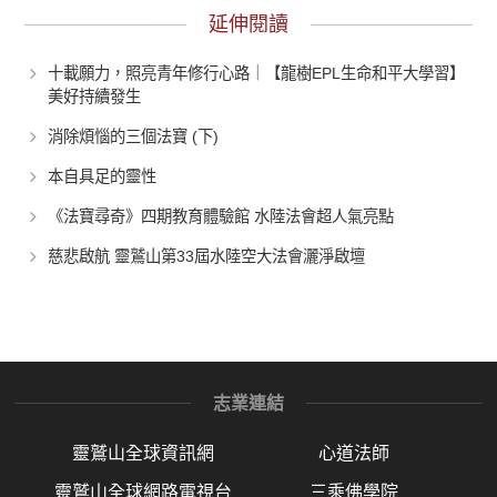
延伸閱讀
十載願力，照亮青年修行心路｜【龍樹EPL生命和平大學習】
美好持續發生
消除煩惱的三個法寶 (下)
本自具足的靈性
《法寶尋奇》四期教育體驗館 水陸法會超人氣亮點
慈悲啟航 靈鷲山第33屆水陸空大法會灑淨啟壇
志業連結
靈鷲山全球資訊網
心道法師
靈鷲山全球網路電視台
三乘佛學院