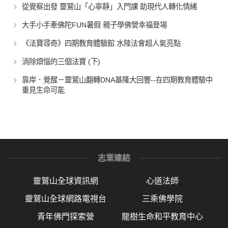
從覺察出發 靈鷲山「心寧靜」入門課 助現代人轉化情緒
大手小手牽佛陀FUN暑假 親子學佛營幸福登場
《法寶尋奇》四期教育體驗館 水陸法會超人氣亮點
消除煩惱的三個法寶 (下)
靠岸．覺醒－靈鷲山翻轉DNA基隆大回響--在四期教育體驗中
重見生命可能
志業連結
靈鷲山全球資訊網
心道法師
靈鷲山全球網路電視台
三乘佛學院
青年佛門探索營
龍樹生命和平教育中心