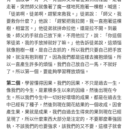
走著，突然師父就像著了魔一樣地死抱著一棵樹，喊道：
「徒弟啊，徒弟啊，趕緊來救我。」徒弟說：「師父，我
要救你什麼？」他說：「趕緊把我拉開，我一直抱著這棵
樹，相當苦。」他徒弟就拼命拉他，還是拉不開。到最
後，師父的手就自己放下來，不用他拉了，說：「你這個
笨徒弟，我的手放掉就好了嘛。」他告訴徒弟說，這煩惱
就像抱樹一樣，是自己去抓的，所以我們只要自己把手放
掉，就沒有抱到樹了。因為我們都是這樣去擁抱煩惱，所
以一直產生許多的煩惱，我們自己放自己一馬，不就好
了。所以第一個，要能夠學習釋放煩惱。
第二個
，學習懂得因果。我們的因果，不只是過去一生，
像我們的今生，是累積多生以來的因緣，然後出現在今
生。所以我們今生中一切好好壞壞的成果，都是在過去生
中已經有了種子，然後到現在開花結果的一個收成。因會
產生果，果就是成果，我們自過去生得來的果到現在已經
呈現了，所以什麼東西大部分是注定的，不要那麼牽強固
執，不該我們的也要強求，該我們的又不要，這樣子就會