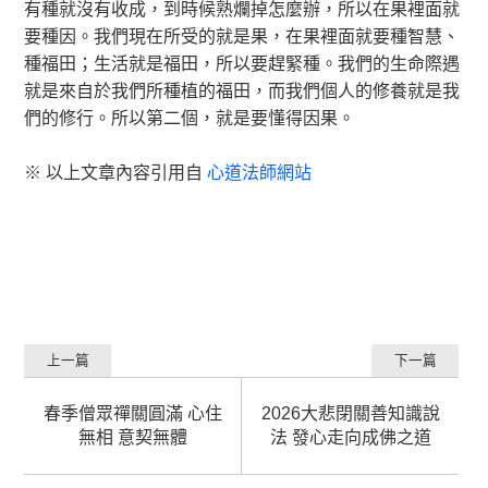
有種就沒有收成，到時候熟爛掉怎麼辦，所以在果裡面就
要種因。我們現在所受的就是果，在果裡面就要種智慧、
種福田；生活就是福田，所以要趕緊種。我們的生命際遇
就是來自於我們所種植的福田，而我們個人的修養就是我
們的修行。所以第二個，就是要懂得因果。
※ 以上文章內容引用自
心道法師網站
上一篇
下一篇
春季僧眾禪關圓滿 心住
2026大悲閉關善知識說
無相 意契無體
法 發心走向成佛之道