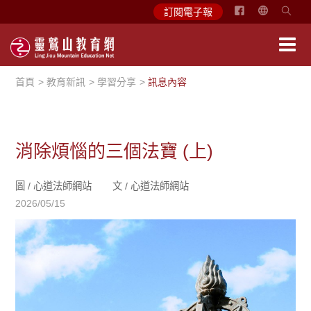
简
訂閱電子報
体
中
文
首頁
教育新訊
學習分享
訊息內容
English
消除煩惱的三個法寶 (上)
圖 /
心道法師網站
文 /
心道法師網站
2026/05/15