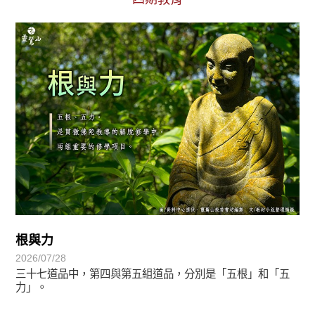
初轉法-阿含期
根與力
2026/07/28
三十七道品中，第四與第五組道品，分別是「五根」和「五
力」。