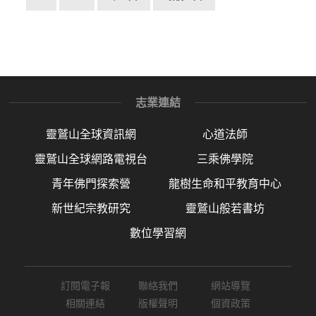
志業連結
靈鷲山全球資訊網
心道法師
靈鷲山全球網路電視台
三乘佛學院
青年佛門探索營
龍樹生命和平教育中心
新世紀宗教研究
靈鷲山般若書坊
數位學習網
訂閱電子報
聯絡我們
網站導覽
相關連結
版權聲明
個資政策