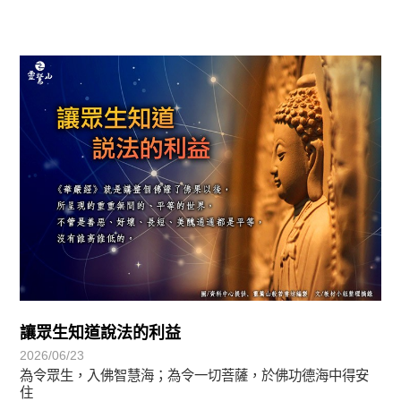
圓滿覺-華嚴期
讓眾生知道說法的利益
2026/06/23
為令眾生，入佛智慧海；為令一切菩薩，於佛功德海中得安
住