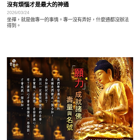
沒有煩惱才是最大的神通
2026/03/24
坐禪，就是做專一的事情。專一沒有弄好，什麼通都沒辦法
得到。
圓滿覺-華嚴期