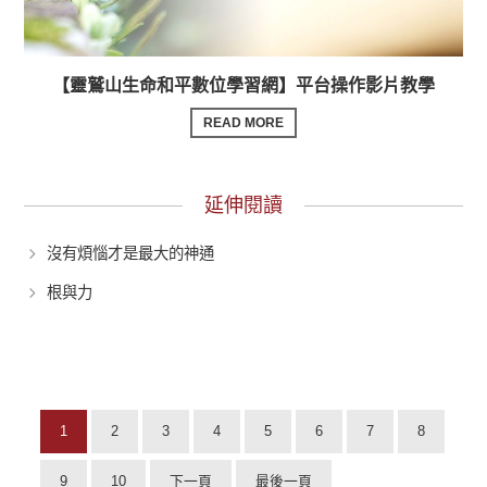
【靈鷲山生命和平數位學習網】平台操作影片教學
READ MORE
延伸閱讀
沒有煩惱才是最大的神通
根與力
1
2
3
4
5
6
7
8
9
10
下一頁
最後一頁