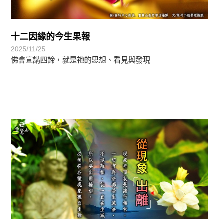
十二因緣的今生果報
2025/11/25
佛會宣講四諦，就是祂的思想、看見與發現
正法眼-般若期