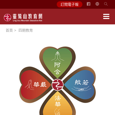
简
訂閱電子報
体
中
文
首頁
四期教育
English