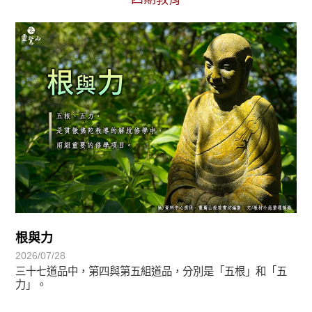
初轉法-阿含期
根與力
2026/07/28
三十七道品中，第四與第五組道品，分別是「五根」和「五
力」。