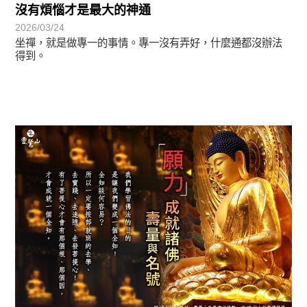
沒有煩惱才是最大的神通
2026/03/24
坐禪，就是做專一的事情。專一沒有弄好，什麼通都沒辦法
得到。
圓滿覺-華嚴期