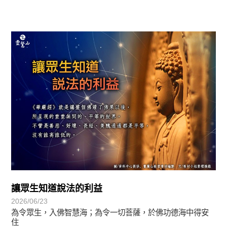
圓滿覺-華嚴期
讓眾生知道說法的利益
2026/06/23
為令眾生，入佛智慧海；為令一切菩薩，於佛功德海中得安
住