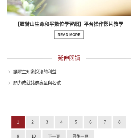
【靈鷲山生命和平數位學習網】平台操作影片教學
READ MORE
延伸閱讀
讓眾生知道說法的利益
願力成就諸佛壽量與名號
1
2
3
4
5
6
7
8
9
10
下一頁
最後一頁