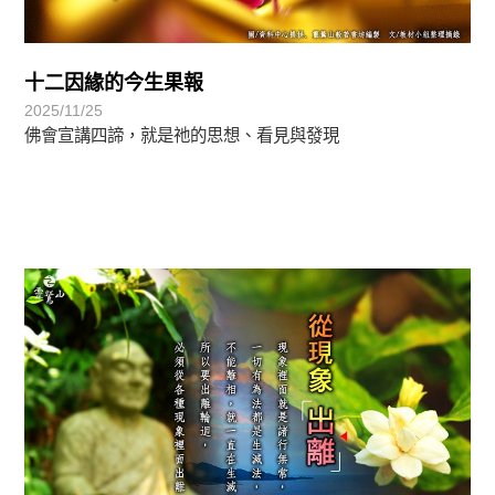
十二因緣的今生果報
2025/11/25
佛會宣講四諦，就是祂的思想、看見與發現
正法眼-般若期