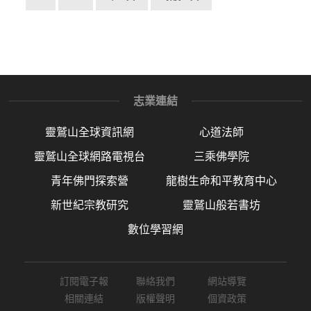
志業連結
靈鷲山全球資訊網
心道法師
靈鷲山全球網路電視台
三乘佛學院
青年佛門探索營
龍樹生命和平教育中心
新世紀宗教研究
靈鷲山般若書坊
數位學習網
訂閱電子報
聯絡我們
網站導覽
相關連結
版權聲明
個資政策