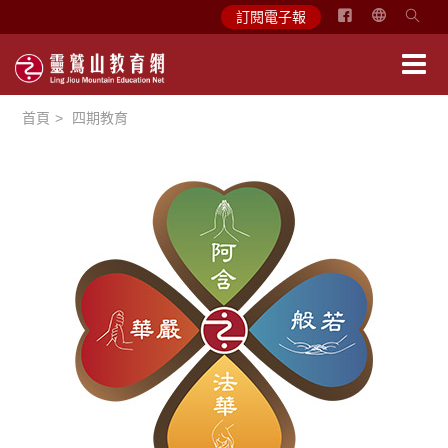
简
訂閱電子報
体
中
文
首頁
四期教育
English