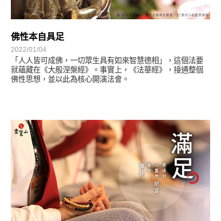
佛性本自具足
2022/01/04
「人人皆可成佛，一切眾生具有如來智慧德相」，這個法要
就蘊藏在《大般涅槃經》。事實上，《法華經》，接通整個
佛性思想，並以此為核心開演法會。
正法眼-般若期