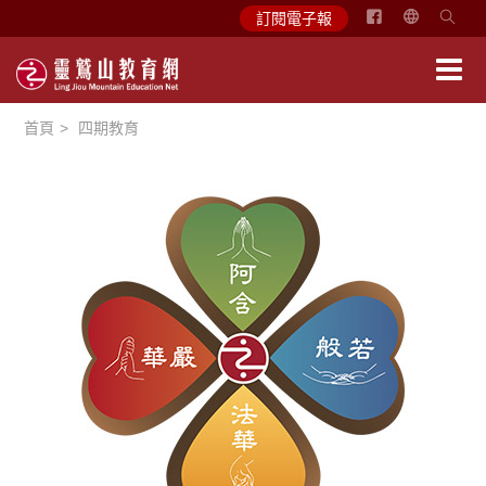
简
訂閱電子報
体
中
文
首頁
四期教育
English