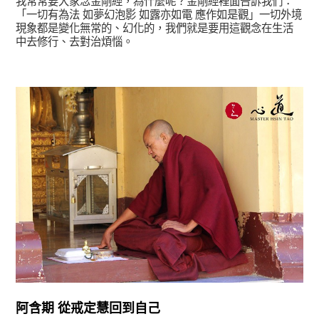
我常常要大家念金剛經，為什麼呢？金剛經裡面告訴我們：
「一切有為法 如夢幻泡影 如露亦如電 應作如是觀」一切外境
現象都是變化無常的、幻化的，我們就是要用這觀念在生活
中去修行、去對治煩惱。
宗師教育觀
阿含期 從戒定慧回到自己