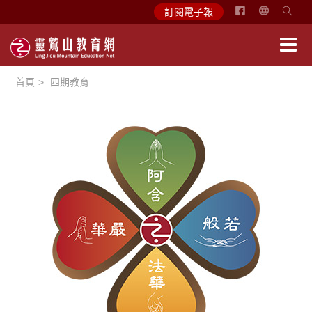
简
訂閱電子報
体
中
文
首頁
四期教育
English