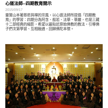
心道法師--四期教育開示
2015/09/17
靈鷲山本著慈悲與禪的宗風，以心道法師所提倡「四期教
育」的學習：四期分為阿含、般若、法華、華嚴，也是三藏
十二部經典的縮影，希望以最貼近原始佛教的教法，引導佛
子們次第學習、互相融通，回歸佛陀本懷。
宗師教育觀