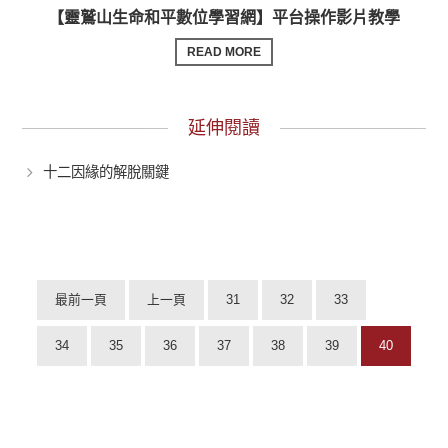
【靈鷲山生命和平數位學習網】平台操作影片教學
READ MORE
延伸閱讀
十二因緣的解脫關鍵
最前一頁
上一頁
31
32
33
34
35
36
37
38
39
40