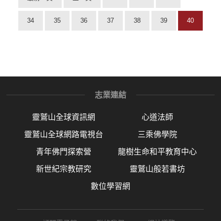
34
35
36
37
38
39
40
志業連結
靈鷲山全球資訊網
心道法師
靈鷲山全球網路電視台
三乘佛學院
青年佛門探索營
龍樹生命和平教育中心
新世紀宗教研究
靈鷲山般若書坊
數位學習網