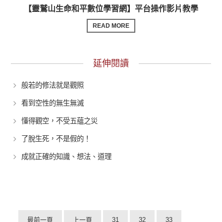
【靈鷲山生命和平數位學習網】平台操作影片教學
READ MORE
延伸閱讀
般若的修法就是觀照
看到空性的無生無滅
懂得觀空，不受五蘊之災
了脫生死，不是假的！
成就正確的知識、想法、道理
最前一頁
上一頁
31
32
33