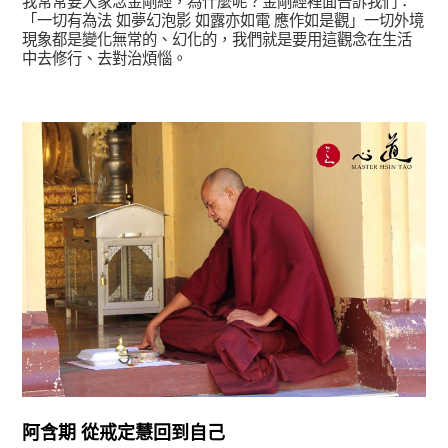
我常常要大家念金剛經，為什麼呢？金剛經裡面告訴我們：
「一切有為法 如夢幻泡影 如露亦如電 應作如是觀」一切外境
現象都是變化無常的、幻化的，我們就是要用這觀念在生活
中去修行、去對治煩惱。
宗師教育觀
阿含期 從戒定慧回到自己