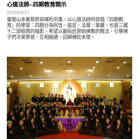
心道法師--四期教育開示
2015/09/17
靈鷲山本著慈悲與禪的宗風，以心道法師所提倡「四期教
育」的學習：四期分為阿含、般若、法華、華嚴，也是三藏
十二部經典的縮影，希望以最貼近原始佛教的教法，引導佛
子們次第學習、互相融通，回歸佛陀本懷。
宗師教育觀