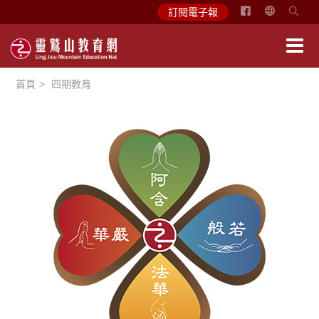
简
訂閱電子報
体
中
文
首頁
四期教育
English