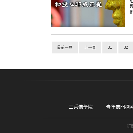
最前一頁
上一頁
31
32
三乘佛學院
青年佛門探
訂