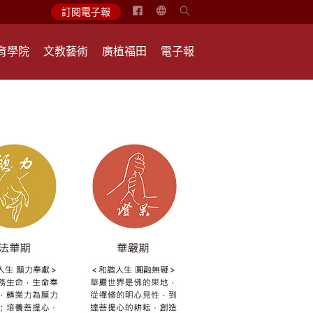
简
訂閱電子報
体
中
育學院
文教藝術
廣植福田
電子報
文
English