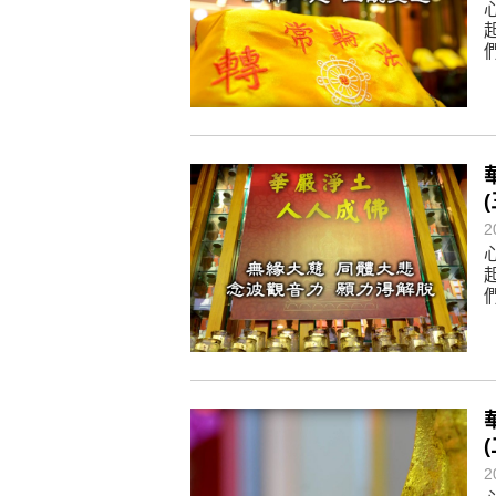
(
2
(
2