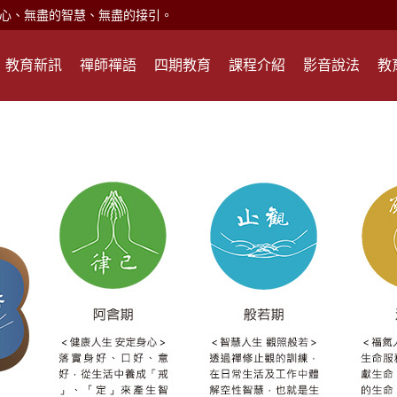
現。
心頭就開。
教育新訊
禪師禪語
四期教育
課程介紹
影音說法
教
何在？
遙，讓生命更寬廣。
惡業；正面積極樂觀，就是生活禪。
能沉澱，才能傾聽。
滅。
心、無盡的智慧、無盡的接引。
現。
心頭就開。
何在？