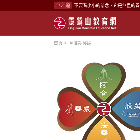
心之道
禪修，讓思緒單純，讓靈性清楚顯
念頭在心頭，不舒服；轉個念頭，
煩惱如同下雨，當雨過天晴，雨復
懂得消化煩惱，便能讓生活自在逍
首頁
阿含期經論
負面是惡業，消極是惡業，悲觀是
生命是不斷流動地，安靜下來，才
不執著、不妄想，當下即圓滿。
心不跟隨現下煩惱，不隨就不會生
學佛，就是學著拭去塵埃。
不要看小小的慈悲，它是無盡的善
禪修，讓思緒單純，讓靈性清楚顯
念頭在心頭，不舒服；轉個念頭，
煩惱如同下雨，當雨過天晴，雨復