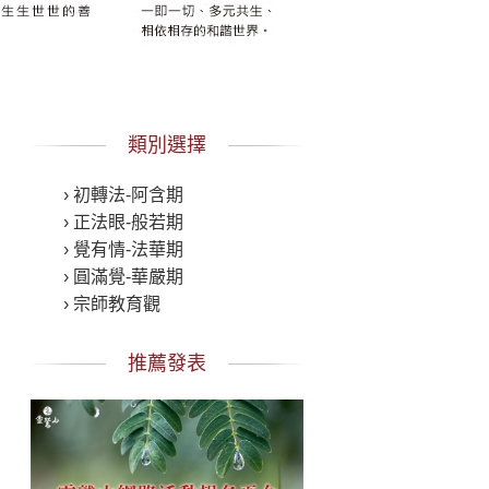
類別選擇
› 初轉法-阿含期
› 正法眼-般若期
› 覺有情-法華期
› 圓滿覺-華嚴期
› 宗師教育觀
推薦發表