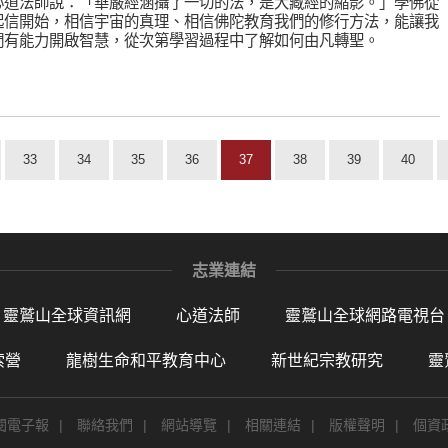
心道法師說：「華嚴經涵攝了一切的法，是大藏經的縮影。」學佛從
起信開始，相信宇宙的真理、相信佛陀教育我們的修行方法，能讓我
們有能力開啟智慧，從次第學習過程中了解如何由凡轉聖。
33
34
35
36
37
38
39
40
志業連結
靈鷲山全球資訊網
心道法師
靈鷲山全球網路電視台
索營
龍樹生命和平教育中心
新世紀宗教研究
靈
閱電子報
|
聯絡我們
|
網站導覽
|
相關連結
|
版權聲明
|
個資