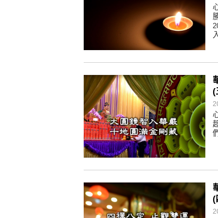
(
2
(
2