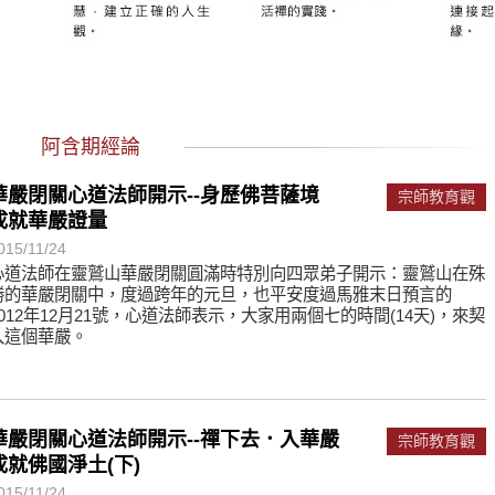
遙，讓生命更寬廣。
惡業；正面積極樂觀，就是生活禪。
能沉澱，才能傾聽。
阿含期經論
華嚴閉關心道法師開示--身歷佛菩薩境
宗師教育觀
成就華嚴證量
015/11/24
心道法師在靈鷲山華嚴閉關圓滿時特別向四眾弟子開示：靈鷲山在殊
勝的華嚴閉關中，度過跨年的元旦，也平安度過馬雅末日預言的
2012年12月21號，心道法師表示，大家用­兩個七的時間(14天)，來契
入這個華嚴。
華嚴閉關心道法師開示--禪下去．入華嚴
宗師教育觀
成就佛國淨土(下)
015/11/24