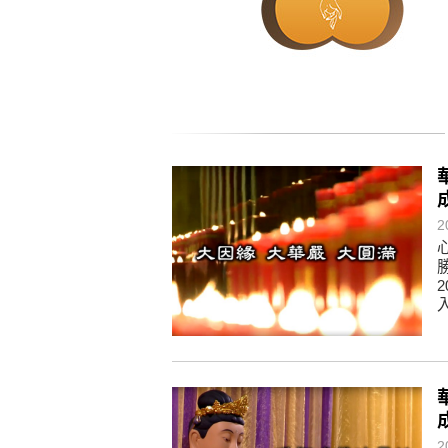
懂得消化煩惱，便能讓生活自在逍
負面是惡業，消極是惡業，悲觀是
生命是不斷流動地，安靜下來，才
不執著、不妄想，當下即圓滿。
2
2