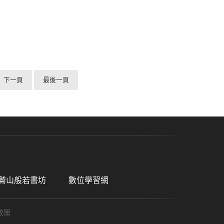
下一頁
最後一頁
鷲山般若書坊
數位學習網
政策