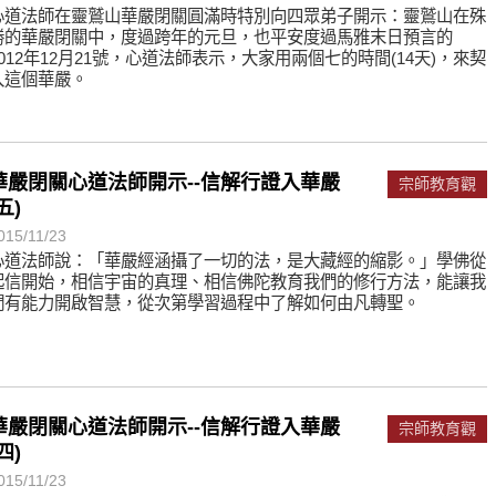
心道法師在靈鷲山華嚴閉關圓滿時特別向四眾弟子開示：靈鷲山在殊
勝的華嚴閉關中，度過跨年的元旦，也平安度過馬雅末日預言的
2012年12月21號，心道法師表示，大家用­兩個七的時間(14天)，來契
入這個華嚴。
華嚴閉關心道法師開示--信解行證入華嚴
宗師教育觀
五)
015/11/23
心道法師說：「華嚴經涵攝了一切的法，是大藏經的縮影。」學佛從
起信開始，相信宇宙的真理、相信佛陀教育我們的修行方法，能讓我
們有能力開啟智慧，從次第學習過程中了解如何由凡轉聖。
華嚴閉關心道法師開示--信解行證入華嚴
宗師教育觀
四)
015/11/23