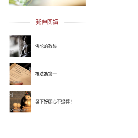
延伸閱讀
佛陀的教導
視法為第一
發下好願心不退轉！