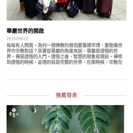
華嚴世界的開啟
2015/09/22
每每有人問我，為何一個佛教的僧侶要籌建宗博、要跑遍世
界作宗教對話？其實從華嚴的角度來說，華嚴是證悟的世
界，禪是證悟的入門。證悟之後，智慧的現象就現前。禪修
到證悟的時候，呈現的就是完整的世界，在那時候，宗教在
哪裡......
推薦發表