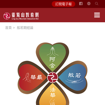
简
訂閱電子報
体
中
文
首頁
般若期經論
English