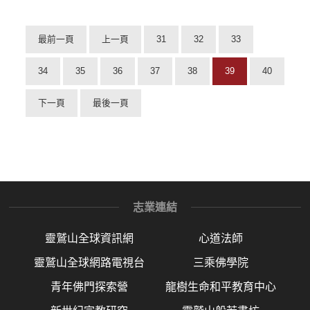
最前一頁
上一頁
31
32
33
34
35
36
37
38
39
40
下一頁
最後一頁
志業連結
靈鷲山全球資訊網
心道法師
靈鷲山全球網路電視台
三乘佛學院
青年佛門探索營
龍樹生命和平教育中心