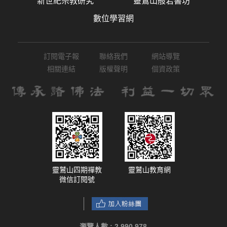
新世紀宗教研究
靈鷲山般若書坊
數位學習網
訂閱電子報
聯絡我們
網站導覽
相關連結
版權聲明
個資政策
靈鷲山四期禪教
靈鷲山教育網
微信訂閱號
瀏覽人數 :
2,990,978