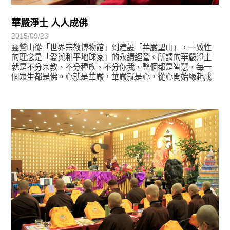
華嚴淨土 人人成佛
2015/09/23
靈鷲山從「世界宗教博物館」到建設「華嚴聖山」，一致性
的理念是「愛與和平地球家」的永續經營。所謂的華嚴淨土
就是不分宗教、不分種族、不分你我，整個都是智慧，每一
個眾生都是佛。心就是華嚴，華嚴就是心，從心開始緣起成
佛，從心開始大悲周遍。
宗師教育觀