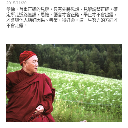
2015/11/20
學佛，首重正確的見解，只有先將思想、見解調整正確，確
定所走道路無誤，思惟、語言才會正確，舉止才不會出錯，
才會與他人結好因果、善業，得好命，這一生努力的方向才
不會走錯。
宗師教育觀