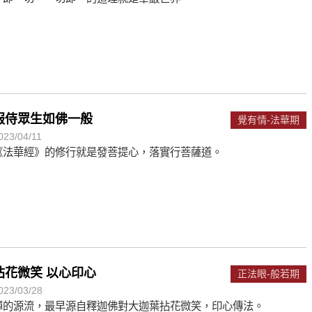
服侍眾生如佛一般
覺有情-法華期
023/04/11
《法華經》的修行就是發菩提心，落實行菩薩道。
拈花微笑 以心印心
正法眼-般若期
023/03/28
禪的源流，最早源自釋迦佛對大迦葉拈花微笑，印心傳法。