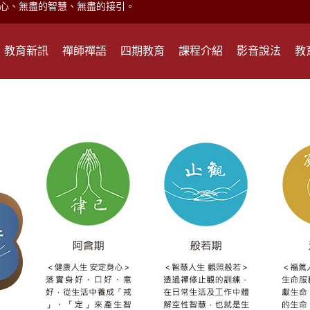
現。
心頭就開。
教育新訊
禪師禪語
四期教育
課程介紹
影音說法
教
何在？
遙，讓生命更寬廣。
惡業；正面積極樂觀，就是生活禪。
能沉澱，才能傾聽。
滅。
心、無盡的智慧、無盡的接引。
現。
心頭就開。
何在？