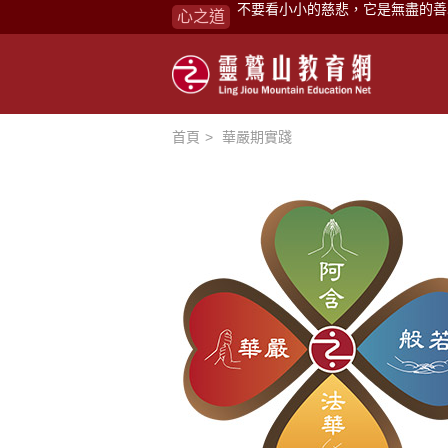
心之道
禪修，讓思緒單純，讓靈性清楚顯
念頭在心頭，不舒服；轉個念頭，
煩惱如同下雨，當雨過天晴，雨復
懂得消化煩惱，便能讓生活自在逍
首頁
華嚴期實踐
負面是惡業，消極是惡業，悲觀是
生命是不斷流動地，安靜下來，才
不執著、不妄想，當下即圓滿。
心不跟隨現下煩惱，不隨就不會生
學佛，就是學著拭去塵埃。
不要看小小的慈悲，它是無盡的善
禪修，讓思緒單純，讓靈性清楚顯
念頭在心頭，不舒服；轉個念頭，
煩惱如同下雨，當雨過天晴，雨復