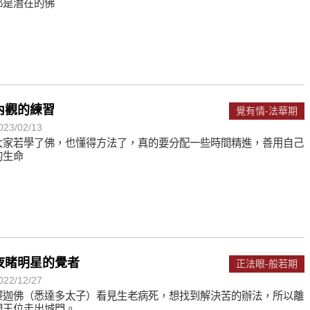
都是潛在的佛
內觀的練習
覺有情-法華期
023/02/13
大家若學了佛，也懂得方法了，真的要分配一些時間精進，善用自己
的生命
夜睹明星的覺者
正法眼-般若期
022/12/27
釋迦佛（悉達多太子）看見生老病死，想找到解決苦的辦法，所以離
開王位走出城門。