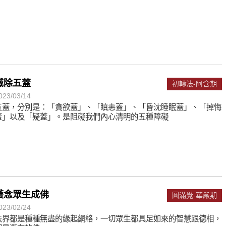
滅除五蓋
初轉法-阿含期
023/03/14
五蓋，分別是：「貪欲蓋」、「瞋恚蓋」、「昏沈睡眠蓋」、「掉悔
蓋」以及「疑蓋」。是阻礙我們內心清明的五種障礙
護念眾生成佛
圓滿覺-華嚴期
023/02/24
法界都是種種無盡的緣起網絡，一切眾生都具足如來的智慧跟德相，