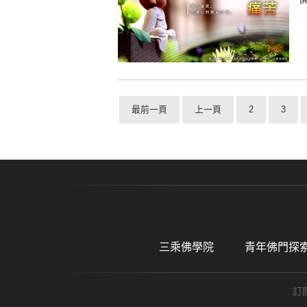
最前一頁
上一頁
2
3
三乘佛學院
青年佛門探
訂