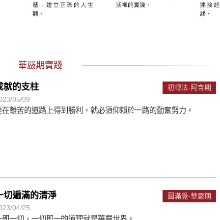
遙，讓生命更寬廣。
惡業；正面積極樂觀，就是生活禪。
能沉澱，才能傾聽。
華嚴期實踐
成就的支柱
初轉法-阿含期
023/05/09
要在離苦的道路上得到勝利，就必須仰賴於一路的勤奮努力。
一切遍滿的清淨
圓滿覺-華嚴期
023/04/25
一即一切，一切即一的道理就是華嚴世界。