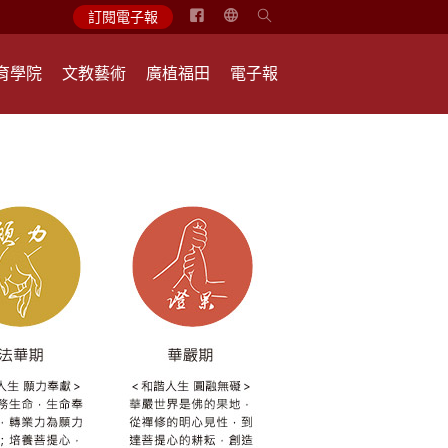
简
訂閱電子報
体
中
育學院
文教藝術
廣植福田
電子報
文
English