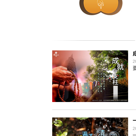
懂得消化煩惱，便能讓生活自在逍
負面是惡業，消極是惡業，悲觀是
生命是不斷流動地，安靜下來，才
不執著、不妄想，當下即圓滿。
2
2