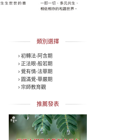
類別選擇
› 初轉法-阿含期
› 正法眼-般若期
› 覺有情-法華期
› 圓滿覺-華嚴期
› 宗師教育觀
推薦發表