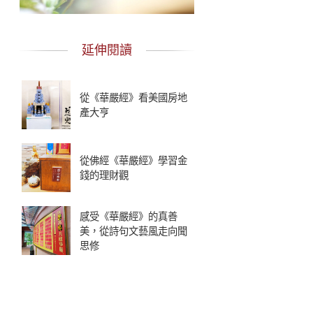
延伸閱讀
從《華嚴經》看美國房地
產大亨
從佛經《華嚴經》學習金
錢的理財觀
感受《華嚴經》的真善
美，從詩句文藝風走向聞
思修