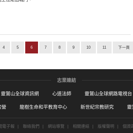
4
5
6
7
8
9
10
11
下一頁
志業連結
靈鷲山全球資訊網
心道法師
靈鷲山全球網路電視台
索營
龍樹生命和平教育中心
新世紀宗教研究
靈
閱電子報
|
聯絡我們
|
網站導覽
|
相關連結
|
版權聲明
|
個資