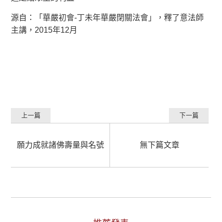
源自：「華嚴初會-丁未年華嚴閉關法會」，釋了意法師
主講，2015年12月
上一篇
下一篇
願力成就諸佛壽量與名號
無下篇文章