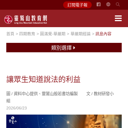
简
訂閱電子報
体
中
文
首頁
四期教育
圓滿覺-華嚴期
華嚴期經論
訊息內容
English
類別選擇
讓眾生知道說法的利益
圖 /
資料中心提供、靈鷲山般若書坊編製
文 /
教材研發小
組
2026/06/23