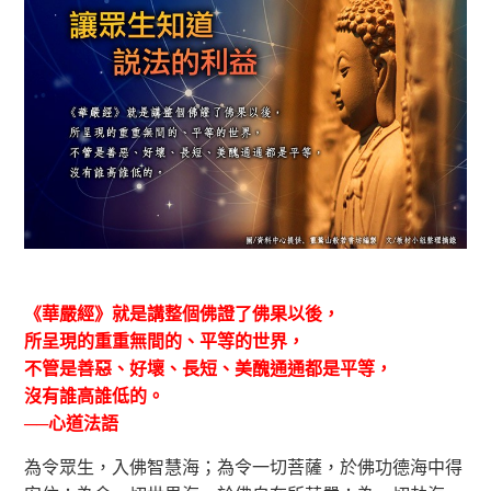
《華嚴經》就是講整個佛證了佛果以後，
所呈現的重重無間的、平等的世界，
不管是善惡、好壞、長短、美醜通通都是平等，
沒有誰高誰低的。
──心道法語
為令眾生，入佛智慧海；為令一切菩薩，於佛功德海中得