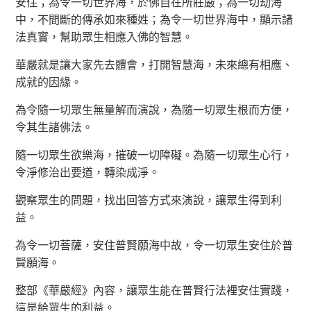
安住；為令一切世界海，於佛自在所莊嚴；為一切劫海
中，不間斷的傳承如來種姓；為令一切世界海中，顯示諸
法真實，幫助眾生相應入佛的智慧。
華嚴就是讓大家先去體會，打開智慧海，未來總有相應、
成就的因緣。
為令隨一切眾生無量解而演說，為隨一切眾生根而方便，
令其生諸佛法。
隨一切眾生欲樂海，摧破一切障礙。為隨一切眾生心行，
令淨修治出要道，轉染成淨。
觀察眾生的問題，找出回答方式來演說，讓眾生得到利
益。
為令一切菩薩，安住普賢願海中故，令一切眾生安住於普
賢願海。
整部《華嚴經》內容，讓眾生能在普賢行法裡安住實踐，
這是給眾生的利益。