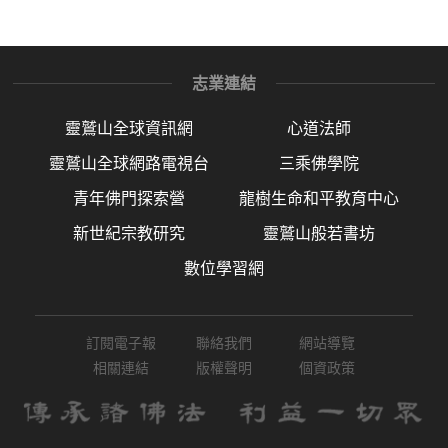
志業連結
靈鷲山全球資訊網
心道法師
靈鷲山全球網路電視台
三乘佛學院
青年佛門探索營
龍樹生命和平教育中心
新世紀宗教研究
靈鷲山般若書坊
數位學習網
訂閱電子報
聯絡我們
網站導覽
相關連結
版權聲明
個資政策