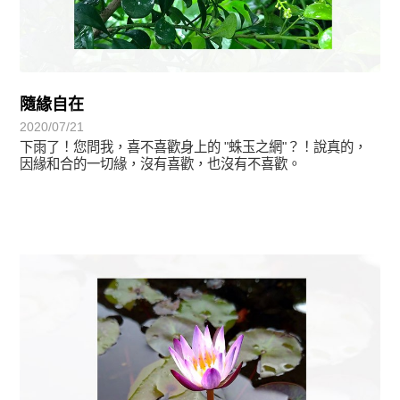
隨緣自在
2020/07/21
下雨了！您問我，喜不喜歡身上的 "蛛玉之網"？！說真的，
因緣和合的一切緣，沒有喜歡，也沒有不喜歡。
植物悟語