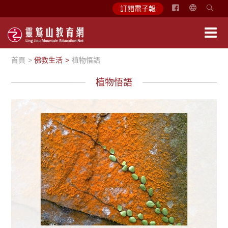
简
訂閱電子報
体
中
文
首頁
佛教生活
植物悟語
English
植物悟語
植物悟語