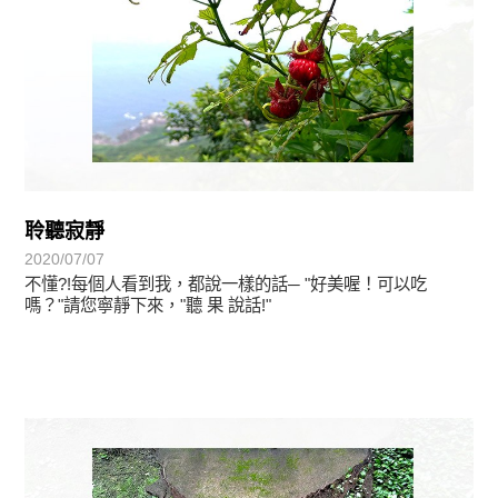
聆聽寂靜
2020/07/07
不懂?!每個人看到我，都說一樣的話─ "好美喔！可以吃
嗎？"請您寧靜下來，"聽 果 說話!"
植物悟語