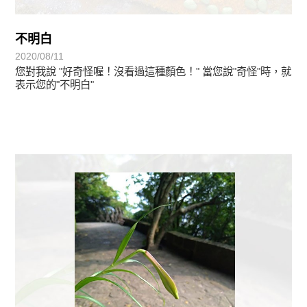
不明白
2020/08/11
您對我說 "好奇怪喔！沒看過這種顏色！" 當您說"奇怪"時，就
表示您的"不明白"
植物悟語