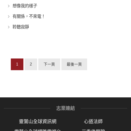
想像我的樣子
有關係，不來電！
聆聽寂靜
1
2
下一頁
最後一頁
志業連結
靈鷲山全球資訊網
心道法師