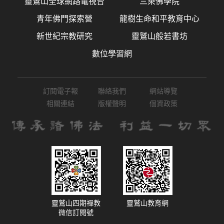
靈鷲山全球網路電視台
三乘佛學院
青年佛門探索營
龍樹生命和平教育中心
新世紀宗教研究
靈鷲山般若書坊
數位學習網
訂閱電子報
聯絡我們
網站導覽
相關連結
版權聲明
個資政策
靈鷲山四期禪教
靈鷲山教育網
微信訂閱號