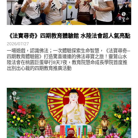
《法寶尋奇》四期教育體驗館 水陸法會超人氣亮點
2026/07/27
一場遊戲，認識佛法；一次體驗探索生命智慧，《法寶尋奇─
四期教育體驗館》打造驚喜連連的佛法尋寶之旅！靈鷲山水
陸法會在桃園巨蛋舉行8天7夜，教育院慧命成長學院首度推
出別出心裁的四期教育推廣活動
學習分享