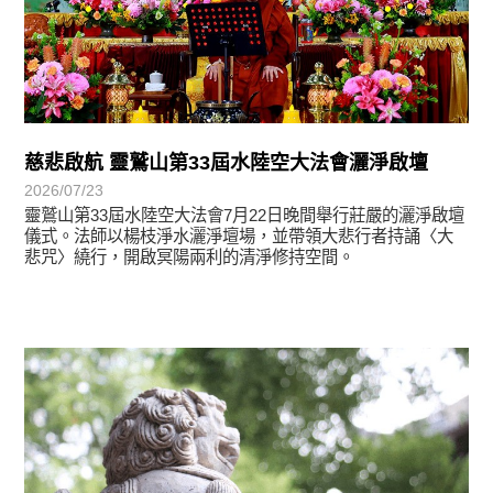
慈悲啟航 靈鷲山第33屆水陸空大法會灑淨啟壇
2026/07/23
靈鷲山第33屆水陸空大法會7月22日晚間舉行莊嚴的灑淨啟壇
儀式。法師以楊枝淨水灑淨壇場，並帶領大悲行者持誦〈大
悲咒〉繞行，開啟冥陽兩利的清淨修持空間。
學習分享