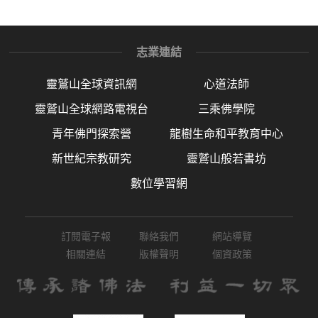
志業連結
靈鷲山全球資訊網
心道法師
靈鷲山全球網路電視台
三乘佛學院
青年佛門探索營
龍樹生命和平教育中心
新世紀宗教研究
靈鷲山般若書坊
數位學習網
訂閱電子報
聯絡我們
網站導覽
相關連結
版權聲明
個資政策