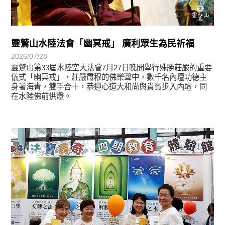
靈鷲山水陸法會「幽冥戒」 廣利眾生為民祈福
2026/07/28
靈鷲山第33屆水陸空大法會7月27日晚間舉行殊勝莊嚴的重要
儀式「幽冥戒」，莊嚴肅穆的佛樂聲中，數千名內壇功德主
身著海青，雙手合十，恭迎心道大和尚與貴賓步入內壇，同
在水陸佛前供燈。
學習分享