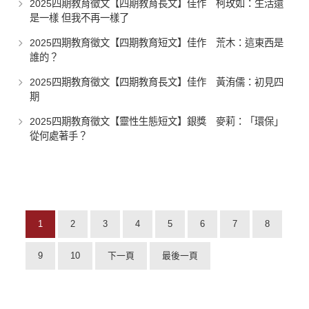
2025四期教育徵文【四期教育長文】佳作 柯玫如：生活還
是一樣 但我不再一樣了
2025四期教育徵文【四期教育短文】佳作 荒木：這東西是
誰的？
2025四期教育徵文【四期教育長文】佳作 黃洧儒：初見四
期
2025四期教育徵文【靈性生態短文】銀獎 麥莉：「環保」
從何處著手？
1
2
3
4
5
6
7
8
9
10
下一頁
最後一頁