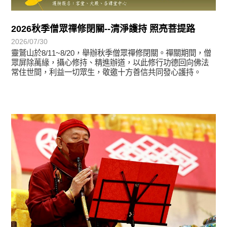
2026秋季僧眾禪修閉關--清淨護持 照亮菩提路
2026/07/30
靈鷲山於8/11~8/20，舉辦秋季僧眾禪修閉關。禪關期間，僧
眾屏除萬緣，攝心修持、精進辦道，以此修行功德回向佛法
常住世間，利益一切眾生，敬邀十方善信共同發心護持。
學習分享