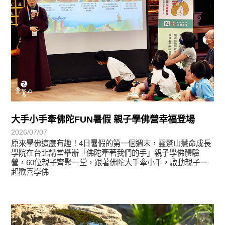
大手小手牽佛陀FUN暑假 親子學佛營幸福登場
2026/07/07
原來學佛這麼有趣！4日暑假的第一個週末，靈鷲山慧命成長
學院在台北講堂舉辦「佛陀牽著我們的手」親子學佛體驗
營，60位親子齊聚一堂，跟著佛陀大手牽小手，啟動親子一
起歡喜學佛
學習分享