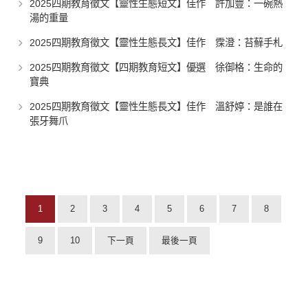
2025四期教育徵文【靈性生態短文】佳作 許加豐：一碗熱
湯的重量
2025四期教育徵文【靈性生態長文】佳作 霂澄：苔蘚手札
2025四期教育徵文【四期教育短文】優選 徐御格：生命的
寶典
2025四期教育徵文【靈性生態長文】佳作 溫舒婷：是誰在
張牙舞爪
1
2
3
4
5
6
7
8
9
10
下一頁
最後一頁