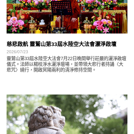
慈悲啟航 靈鷲山第33屆水陸空大法會灑淨啟壇
2026/07/23
靈鷲山第33屆水陸空大法會7月22日晚間舉行莊嚴的灑淨啟壇
儀式。法師以楊枝淨水灑淨壇場，並帶領大悲行者持誦〈大
悲咒〉繞行，開啟冥陽兩利的清淨修持空間。
學習分享