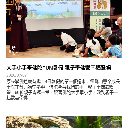
大手小手牽佛陀FUN暑假 親子學佛營幸福登場
2026/07/07
原來學佛這麼有趣！4日暑假的第一個週末，靈鷲山慧命成長
學院在台北講堂舉辦「佛陀牽著我們的手」親子學佛體驗
營，60位親子齊聚一堂，跟著佛陀大手牽小手，啟動親子一
起歡喜學佛
學習分享