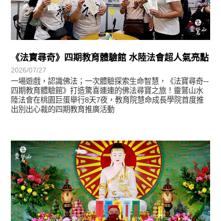
《法寶尋奇》四期教育體驗館 水陸法會超人氣亮點
2026/07/27
一場遊戲，認識佛法；一次體驗探索生命智慧，《法寶尋奇─
四期教育體驗館》打造驚喜連連的佛法尋寶之旅！靈鷲山水
陸法會在桃園巨蛋舉行8天7夜，教育院慧命成長學院首度推
出別出心裁的四期教育推廣活動
學習分享