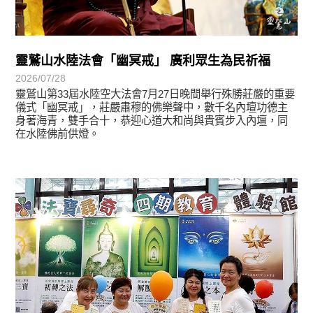
靈鷲山水陸法會「幽冥戒」 廣利眾生為民祈福
2026/07/28
靈鷲山第33屆水陸空大法會7月27日晚間舉行殊勝莊嚴的重要
儀式「幽冥戒」，莊嚴肅穆的佛樂聲中，數千名內壇功德主
身著海青，雙手合十，恭迎心道大和尚與貴賓步入內壇，同
在水陸佛前供燈。
學習分享