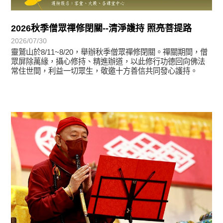
2026秋季僧眾禪修閉關--清淨護持 照亮菩提路
2026/07/30
靈鷲山於8/11~8/20，舉辦秋季僧眾禪修閉關。禪關期間，僧
眾屏除萬緣，攝心修持、精進辦道，以此修行功德回向佛法
常住世間，利益一切眾生，敬邀十方善信共同發心護持。
學習分享