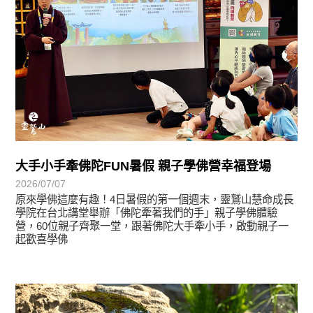
大手小手牽佛陀FUN暑假 親子學佛營幸福登場
2026/07/07
原來學佛這麼有趣！4日暑假的第一個週末，靈鷲山慧命成長
學院在台北講堂舉辦「佛陀牽著我們的手」親子學佛體驗
營，60位親子齊聚一堂，跟著佛陀大手牽小手，啟動親子一
起歡喜學佛
學習分享