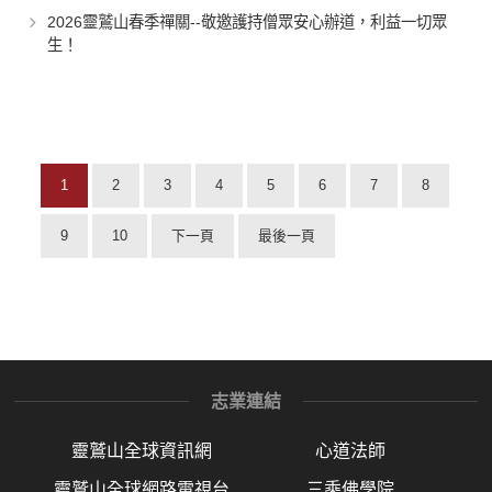
2026靈鷲山春季禪關--敬邀護持僧眾安心辦道，利益一切眾
生！
1
2
3
4
5
6
7
8
9
10
下一頁
最後一頁
志業連結
靈鷲山全球資訊網
心道法師
靈鷲山全球網路電視台
三乘佛學院