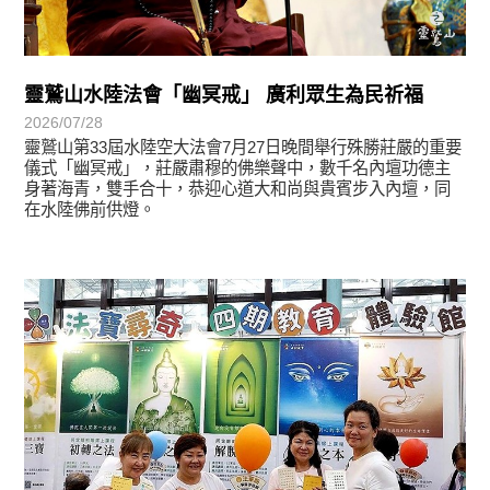
靈鷲山水陸法會「幽冥戒」 廣利眾生為民祈福
2026/07/28
靈鷲山第33屆水陸空大法會7月27日晚間舉行殊勝莊嚴的重要
儀式「幽冥戒」，莊嚴肅穆的佛樂聲中，數千名內壇功德主
身著海青，雙手合十，恭迎心道大和尚與貴賓步入內壇，同
在水陸佛前供燈。
學習分享