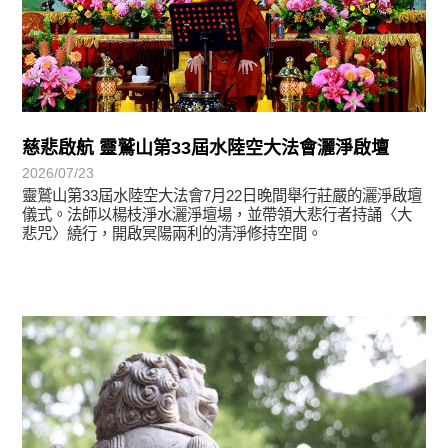
慈悲啟航 靈鷲山第33屆水陸空大法會灑淨啟壇
2026/07/23
靈鷲山第33屆水陸空大法會7月22日晚間舉行莊嚴的灑淨啟壇
儀式。法師以楊枝淨水灑淨壇場，並帶領大悲行者持誦〈大
悲咒〉繞行，開啟冥陽兩利的清淨修持空間。
學習分享