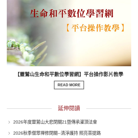
【靈鷲山生命和平數位學習網】平台操作影片教學
READ MORE
延伸閱讀
2026年度靈鷲山大悲閉關21暨傳承灌頂法會
2026秋季僧眾禪修閉關--清淨護持 照亮菩提路