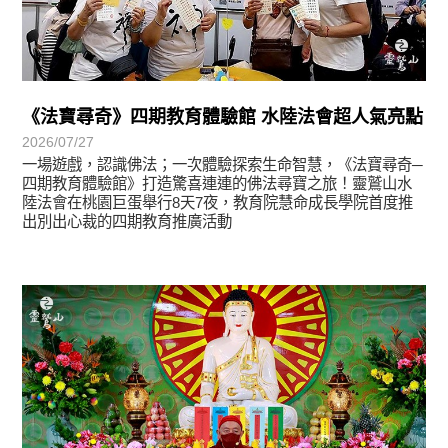
《法寶尋奇》四期教育體驗館 水陸法會超人氣亮點
2026/07/27
一場遊戲，認識佛法；一次體驗探索生命智慧，《法寶尋奇─
四期教育體驗館》打造驚喜連連的佛法尋寶之旅！靈鷲山水
陸法會在桃園巨蛋舉行8天7夜，教育院慧命成長學院首度推
出別出心裁的四期教育推廣活動
學習分享