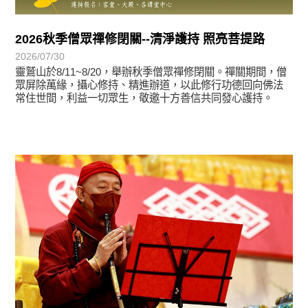
2026秋季僧眾禪修閉關--清淨護持 照亮菩提路
2026/07/30
靈鷲山於8/11~8/20，舉辦秋季僧眾禪修閉關。禪關期間，僧
眾屏除萬緣，攝心修持、精進辦道，以此修行功德回向佛法
常住世間，利益一切眾生，敬邀十方善信共同發心護持。
學習分享