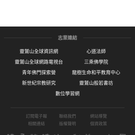
志業連結
靈鷲山全球資訊網
心道法師
靈鷲山全球網路電視台
三乘佛學院
青年佛門探索營
龍樹生命和平教育中心
新世紀宗教研究
靈鷲山般若書坊
數位學習網
訂閱電子報
聯絡我們
網站導覽
相關連結
版權聲明
個資政策