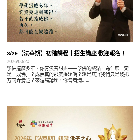
3/29【法華期】初階課程｜招生講座 歡迎報名！
2026/03/20
學佛這麼多年，你有沒有想過——學佛的終點，為什麼一定
是「成佛」？成佛真的那麼遙遠嗎？還是其實我們只是沒把
方向弄清楚？來這場講座，你會看清......
最新消息