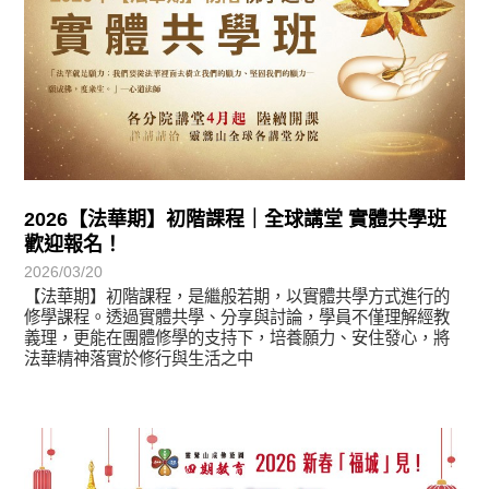
2026【法華期】初階課程｜全球講堂 實體共學班
歡迎報名！
2026/03/20
【法華期】初階課程，是繼般若期，以實體共學方式進行的
修學課程。透過實體共學、分享與討論，學員不僅理解經教
義理，更能在團體修學的支持下，培養願力、安住發心，將
法華精神落實於修行與生活之中
最新消息