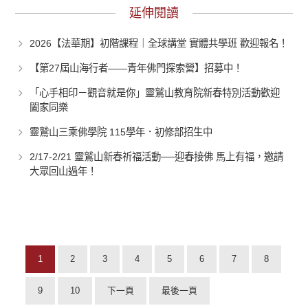
延伸閱讀
2026【法華期】初階課程｜全球講堂 實體共學班 歡迎報名！
【第27屆山海行者——青年佛門探索營】招募中！
「心手相印－觀音就是你」靈鷲山教育院新春特別活動歡迎
闔家同樂
靈鷲山三乘佛學院 115學年．初修部招生中
2/17-2/21 靈鷲山新春祈福活動──迎春接佛 馬上有福，邀請
大眾回山過年！
1
2
3
4
5
6
7
8
9
10
下一頁
最後一頁