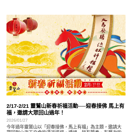
最新消息
2/17-2/21 靈鷲山新春祈福活動──迎春接佛 馬上有
福，邀請大眾回山過年！
2026/01/27
今年過年靈鷲山以「迎春接佛，馬上有福」為主題，邀請大