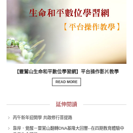
【靈鷲山生命和平數位學習網】平台操作影片教學
READ MORE
延伸閱讀
丙午新年迎開學 共啟修行菩提路
靠岸．覺醒－靈鷲山翻轉DNA基隆大回響--在四期教育體驗中