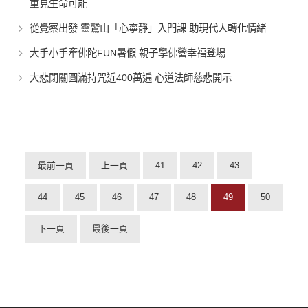
重見生命可能
從覺察出發 靈鷲山「心寧靜」入門課 助現代人轉化情緒
大手小手牽佛陀FUN暑假 親子學佛營幸福登場
大悲閉關圓滿持咒近400萬遍 心道法師慈悲開示
最前一頁
上一頁
41
42
43
44
45
46
47
48
49
50
下一頁
最後一頁