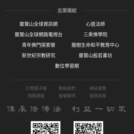
志業連結
靈鷲山全球資訊網
心道法師
靈鷲山全球網路電視台
三乘佛學院
青年佛門探索營
龍樹生命和平教育中心
新世紀宗教研究
靈鷲山般若書坊
數位學習網
訂閱電子報
聯絡我們
網站導覽
相關連結
版權聲明
個資政策