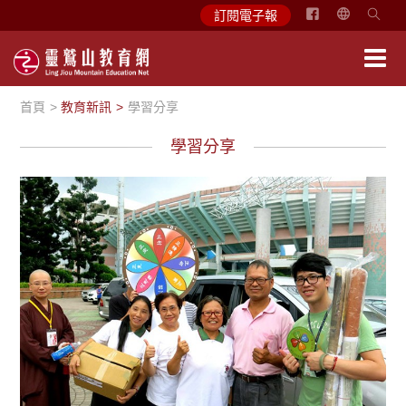
简
訂閱電子報
体
中
文
首頁
教育新訊
學習分享
English
學習分享
學習分享