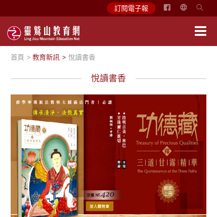
简
訂閱電子報
体
中
文
首頁
教育新訊
悅讀書香
English
悅讀書香
悅讀書香