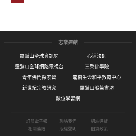
志業連結
靈鷲山全球資訊網
心道法師
靈鷲山全球網路電視台
三乘佛學院
青年佛門探索營
龍樹生命和平教育中心
新世紀宗教研究
靈鷲山般若書坊
數位學習網
訂閱電子報
聯絡我們
網站導覽
相關連結
版權聲明
個資政策