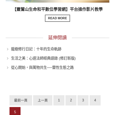
【靈鷲山生命和平數位學習網】平台操作影片教學
READ MORE
延伸閱讀
龍樹修行日記：十年的生命軌跡
生活之美：心道法師經典語錄 (修訂新版)
從心開始，與萬物共生──靈性生態之路
最前一頁
上一頁
1
2
3
4
5