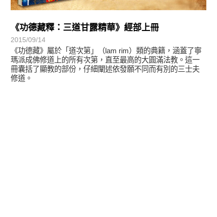
《功德藏釋：三道甘露精華》經部上冊
2015/09/14
《功德藏》屬於「道次第」（lam rim）類的典籍，涵蓋了寧
瑪派成佛修道上的所有次第，直至最高的大圓滿法教。這一
冊囊括了顯教的部份，仔細闡述依發願不同而有別的三士夫
修道。