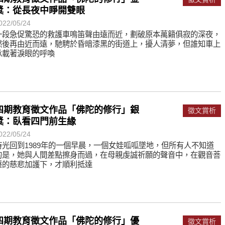
遙，讓生命更寬廣。
獎：從長夜中睜開雙眼
惡業；正面積極樂觀，就是生活禪。
022/05/24
一段急促驚恐的救護車鳴笛聲由遠而近，劃破原本萬籟俱寂的深夜，
能沉澱，才能傾聽。
然後再由近而遠，馳騁於昏暗漆黑的街道上，擾人清夢，但誰知車上
承載著淚眼的呼喚
四期教育徵文作品「佛陀的修行」銀
徵文賞析
獎：臥看四門前生緣
022/05/24
時光回到1989年的一個早晨，一個女娃呱呱墜地，但所有人不知道
的是，她與人間差點擦身而過，在母親虔誠祈願的聲音中，在觀音菩
薩的慈悲加護下，才順利抵達
四期教育徵文作品「佛陀的修行」優
徵文賞析