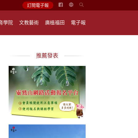
简
訂閱電子報
体
中
育學院
文教藝術
廣植福田
電子報
文
English
推薦發表