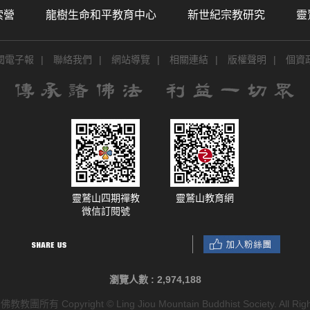
索營
龍樹生命和平教育中心
新世紀宗教研究
靈
閱電子報
|
聯絡我們
|
網站導覽
|
相關連結
|
版權聲明
|
個資
靈鷲山四期禪教
靈鷲山教育網
微信訂閱號
瀏覽人數 :
2,974,188
有 Copyright © Ling Jiou Mountain Buddhist Society. All Righ