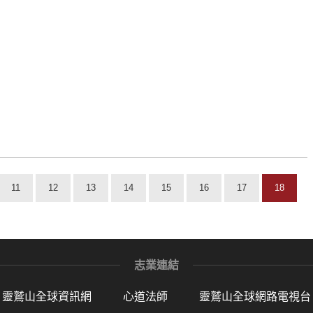
11
12
13
14
15
16
17
18
志業連結
靈鷲山全球資訊網
心道法師
靈鷲山全球網路電視台