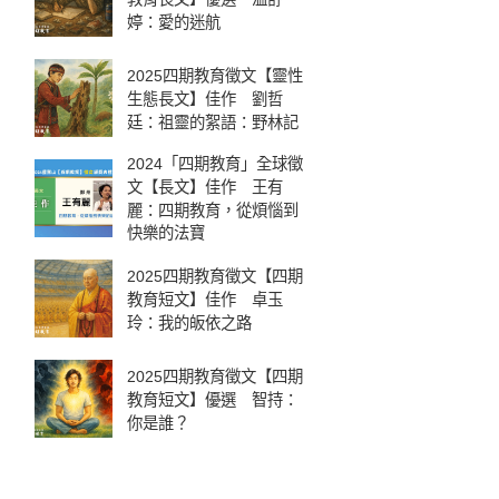
婷：愛的迷航
2025四期教育徵文【靈性
生態長文】佳作 劉哲
廷：祖靈的絮語：野林記
2024「四期教育」全球徵
文【長文】佳作 王有
麗：四期教育，從煩惱到
快樂的法寶
2025四期教育徵文【四期
教育短文】佳作 卓玉
玲：我的皈依之路
2025四期教育徵文【四期
教育短文】優選 智持：
你是誰？