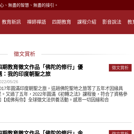
現。
心頭就開。
教育新訊
禪師禪語
四期教育
課程介紹
影音說法
教
何在？
遙，讓生命更寬廣。
惡業；正面積極樂觀，就是生活禪。
徵文賞析
能沉澱，才能傾聽。
四期教育徵文作品「佛陀的修行」優
徵文賞析
選：我的印度朝聖之旅
滅。
022/05/26
2017年圓滿印度朝聖之旅，這趟佛陀聖地之旅等了五年才因緣具
足。又過了五年，2022年圓滿《初轉之法》課程後，符合了資格參
心、無盡的智慧、無盡的接引。
加【成佛有你】全球徵文法供養活動。感恩一切因緣和合
現。
心頭就開。
何在？
四期教育徵文作品「佛陀的修行」金
徵文賞析