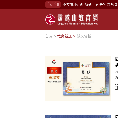
心之道
禪修，讓思緒單純，讓靈性清楚顯
念頭在心頭，不舒服；轉個念頭，
煩惱如同下雨，當雨過天晴，雨復
懂得消化煩惱，便能讓生活自在逍
首頁
教育新訊
徵文賞析
負面是惡業，消極是惡業，悲觀是
生命是不斷流動地，安靜下來，才
不執著、不妄想，當下即圓滿。
心不跟隨現下煩惱，不隨就不會生
2
學佛，就是學著拭去塵埃。
不要看小小的慈悲，它是無盡的善
禪修，讓思緒單純，讓靈性清楚顯
念頭在心頭，不舒服；轉個念頭，
煩惱如同下雨，當雨過天晴，雨復