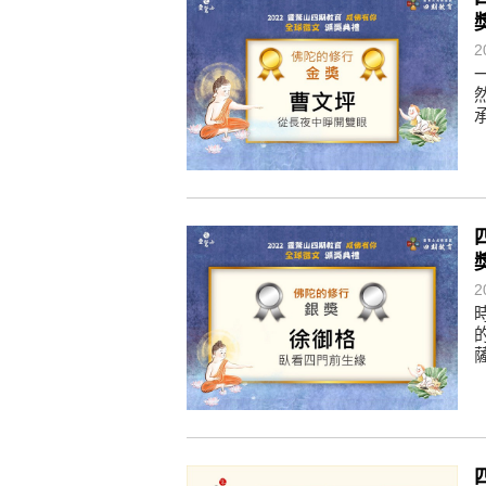
懂得消化煩惱，便能讓生活自在逍
負面是惡業，消極是惡業，悲觀是
2
生命是不斷流動地，安靜下來，才
不執著、不妄想，當下即圓滿。
2