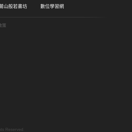
鷲山般若書坊
數位學習網
政策
ts Reserved.