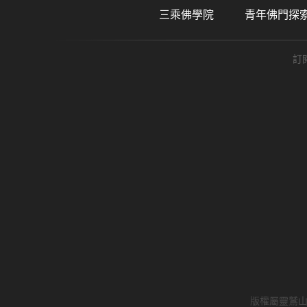
三乘佛學院
青年佛門探
訂
版權屬靈鷲山佛教教團所