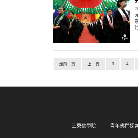
2
最前一頁
上一頁
3
4
三乘佛學院
青年佛門探