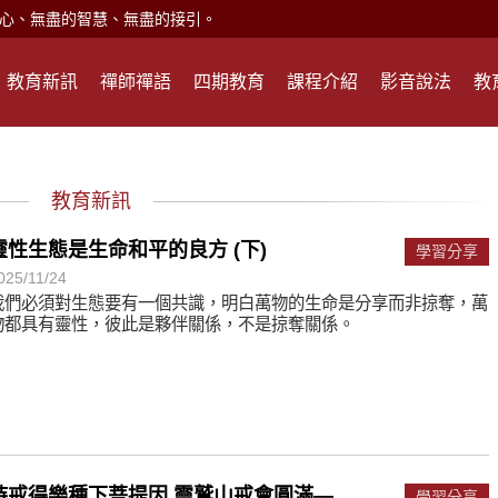
現。
心頭就開。
教育新訊
禪師禪語
四期教育
課程介紹
影音說法
教
何在？
遙，讓生命更寬廣。
惡業；正面積極樂觀，就是生活禪。
教育新訊
能沉澱，才能傾聽。
靈性生態是生命和平的良方 (下)
學習分享
025/11/24
滅。
我們必須對生態要有一個共識，明白萬物的生命是分享而非掠奪，萬
物都具有靈性，彼此是夥伴關係，不是掠奪關係。
心、無盡的智慧、無盡的接引。
現。
心頭就開。
何在？
持戒得樂種下菩提因 靈鷲山戒會圓滿—
學習分享