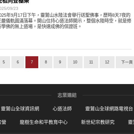
先祖同登極樂
025/09/23
2025年9月17日下午，靈鷲山水陸法會舉行送聖佛事，歷時8天7夜的
莊嚴儀軌圓滿落幕。開山住持心道法師開示，整個水陸時空，就是修
行學佛的無上道場，是快速成佛的保證班。
5
6
7
8
9
10
11
12
下一頁
志業連結
靈鷲山全球資訊網
心道法師
靈鷲山全球網路電視台
索營
龍樹生命和平教育中心
新世紀宗教研究
靈