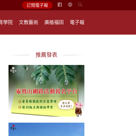
简
訂閱電子報
体
中
育學院
文教藝術
廣植福田
電子報
文
English
推薦發表