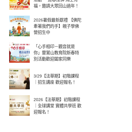
福，邀請大眾回山過年！
2026暑假最新獻禮 【佛陀
牽著我們的手】親子學佛
營招生中
「心手相印－觀音就是
你」靈鷲山教育院新春特
別活動歡迎闔家同樂
3/29【法華期】初階課程
｜招生講座 歡迎報名！
2026【法華期】初階課程
｜全球講堂 實體共學班 歡
迎報名！