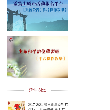
延伸閱讀
2/17-2/21 靈鷲山新春祈福
活動──迎春接佛 馬上有