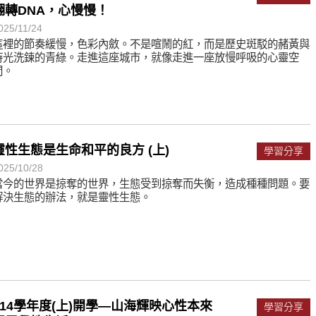
翻轉DNA，心慢慢！
025/11/24
這裡的節奏緩慢，色彩內斂。不是喧鬧的紅，而是歷史斑駁的赭黃與
時光洗鍊的青綠。走進這座城市，就像走進一座放慢呼吸的心靈空
間。
靈性生態是生命和平的良方 (上)
學習分享
025/10/28
當今的世界是掠奪的世界，生態受到掠奪而失衡，造成種種問題。要
解決生態的辦法，就是靈性生態。
114學年度(上)開學—山海輝映心性本來
學習分享