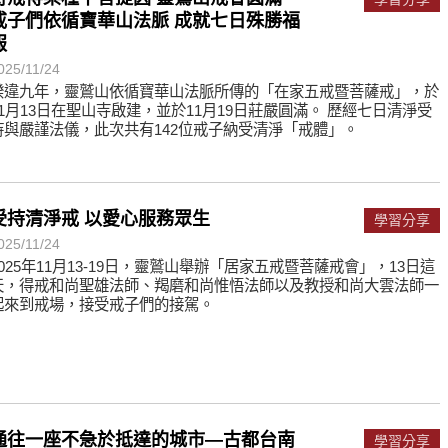
遙，讓生命更寬廣。
戒子們依循寶華山法脈 成就七日殊勝福
報
惡業；正面積極樂觀，就是生活禪。
025/11/24
能沉澱，才能傾聽。
睽違九年，靈鷲山依循寶華山法脈所傳的「在家五戒暨菩薩戒」，於
11月13日在聖山寺啟建，並於11月19日莊嚴圓滿。 歷經七日清淨受
持與嚴謹法儀，此次共有142位戒子納受清淨「戒體」。
受持清淨戒 以愛心服務眾生
學習分享
025/11/24
2025年11月13-19日，靈鷲山舉辦「居家五戒暨菩薩戒會」，13日這
天，得戒和尚聖雄法師、羯磨和尚惟悟法師以及教授和尚大雲法師一
起來到戒場，接受戒子們的接駕。
通往一座不急於抵達的城市—古都台南
學習分享