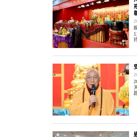
懂得消化煩惱，便能讓生活自在逍
負面是惡業，消極是惡業，悲觀是
2
生命是不斷流動地，安靜下來，才
不執著、不妄想，當下即圓滿。
2