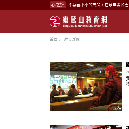
心之道
禪修，讓思緒單純，讓靈性清楚顯
念頭在心頭，不舒服；轉個念頭，
煩惱如同下雨，當雨過天晴，雨復
懂得消化煩惱，便能讓生活自在逍
首頁
教育新訊
負面是惡業，消極是惡業，悲觀是
生命是不斷流動地，安靜下來，才
不執著、不妄想，當下即圓滿。
2
心不跟隨現下煩惱，不隨就不會生
學佛，就是學著拭去塵埃。
不要看小小的慈悲，它是無盡的善
禪修，讓思緒單純，讓靈性清楚顯
念頭在心頭，不舒服；轉個念頭，
煩惱如同下雨，當雨過天晴，雨復