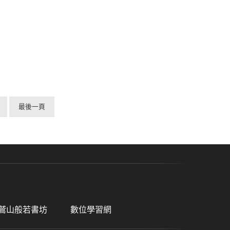
最後一頁
鷲山般若書坊
數位學習網