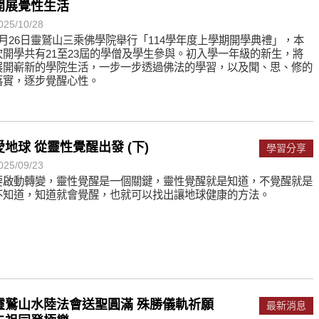
開展覺性生活
025/10/28
9月26日靈鷲山三乘佛學院舉行「114學年度上學期開學典禮」，本
次開學共有21至23屆的學僧及學生參與。初入學一年級的新生，將
展開嶄新的學院生活，一步一步透過佛法的學習，以及聞、思、修的
落實，逐步覺醒心性。
愛地球 從靈性覺醒出發 (下)
學習分享
025/09/23
要啟動轉變，靈性覺醒是一個關鍵，靈性覺醒就是知道，不覺醒就是
不知道，知道就會覺醒，也就可以找出讓地球健康的方法。
靈鷲山水陸法會送聖圓滿 殊勝儀軌祈願
最新消息