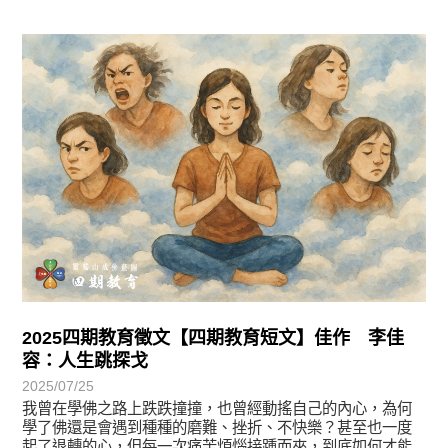
徵文賞析
2025四期教育徵文【四期教育短文】佳作 李佳
容：人生跳探戈
2025/07/25
我曾在學佛之路上跌跌撞撞，也曾經動搖自己的內心，為何
學了佛還是會遇到種種的磨難、挫折、不快樂？甚至也一度
起了退轉的心，但每一次痛苦煩惱接踵而來，到底如何才能