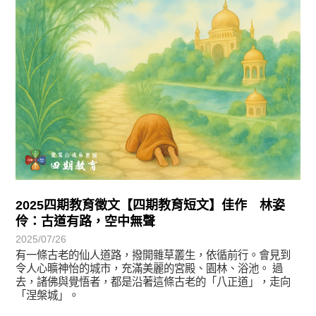
2025四期教育徵文【四期教育短文】佳作 林姿
伶：古道有路，空中無聲
2025/07/26
有一條古老的仙人道路，撥開雜草叢生，依循前行。會見到
令人心曠神怡的城市，充滿美麗的宮殿、園林、浴池。 過
去，諸佛與覺悟者，都是沿著這條古老的「八正道」，走向
「涅槃城」。