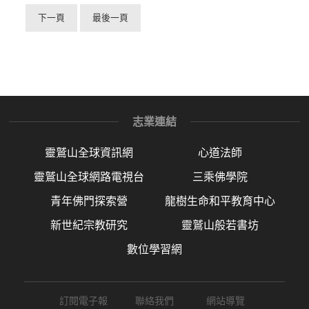
下一頁
最後一頁
志業連結
靈鷲山全球資訊網
心道法師
靈鷲山全球網路電視台
三乘佛學院
青年佛門探索營
龍樹生命和平教育中心
新世紀宗教研究
靈鷲山般若書坊
數位學習網
訂閱電子報
聯絡我們
網站導覽