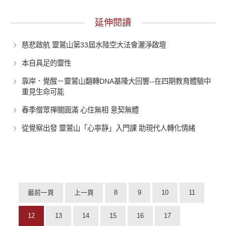
延伸閱讀
慈悲啟航 靈鷲山第33屆水陸空大法會灑淨啟壇
本自具足的靈性
靠岸．覺醒－靈鷲山翻轉DNA基隆大回響--在四期教育體驗中
重見生命可能
春季僧眾禪關圓滿 心住無相 意契無體
從覺察出發 靈鷲山「心寧靜」入門課 助現代人轉化情緒
最前一頁
上一頁
8
9
10
11
12
13
14
15
16
17