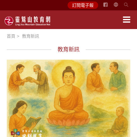
简
訂閱電子報
体
中
文
首頁
教育新訊
English
教育新訊
徵文賞析