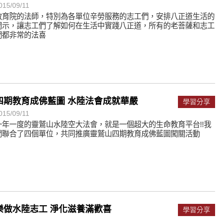
015/09/11
教育院的法師，特別為各單位辛勞服務的志工們，安排八正道生活的
開示，讓志工們了解如何在生活中實踐八正道，所有的老菩薩和志工
們都非常的法喜
四期教育成佛藍圖 水陸法會成就華嚴
學習分享
015/09/11
一年一度的靈鷲山水陸空大法會，就是一個超大的生命教育平台!!我
們聯合了四個單位，共同推廣靈鷲山四期教育成佛藍圖闖關活動
樂做水陸志工 淨化滋養滿歡喜
學習分享