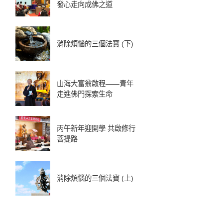
發心走向成佛之道
消除煩惱的三個法寶 (下)
山海大富翁啟程——青年
走進佛門探索生命
丙午新年迎開學 共啟修行
菩提路
消除煩惱的三個法寶 (上)