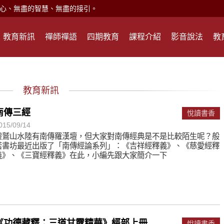
心、無盡的智慧、無盡的接引。
現。
心頭就開。
教育新訊
禪師禪語
四期教育
課程介紹
影音說法
教
何在？
遙，讓生命更寬廣。
惡業；正面積極樂觀，就是生活禪。
教育新訊
能沉澱，才能傾聽。
南傳三經
悅讀書香
015/09/14
靈鷲山水陸有南傳羅漢壇，但大家對南傳經典是不是比較陌生呢？般
滅。
若書坊最近出版了「南傳經論系列」：《吉祥經釋義》、《慈愛經釋
義》、《三寶經釋義》在此，小編先跟大家簡介一下
心、無盡的智慧、無盡的接引。
現。
心頭就開。
何在？
《功德藏釋：三道甘露精華》經部上冊
悅讀書香