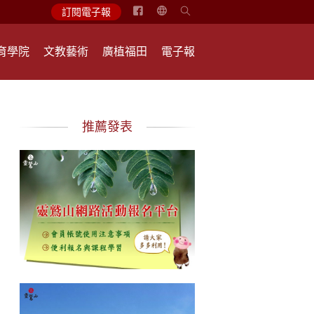
简
訂閱電子報
体
中
育學院
文教藝術
廣植福田
電子報
文
English
推薦發表