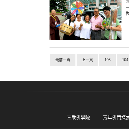
2
最前一頁
上一頁
103
104
三乘佛學院
青年佛門探