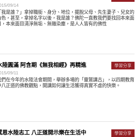
015/09/14
「我是誰？」拿掉職銜、身分、地位，擺脫父母、先生妻子、兒女的
角色，甚至，拿掉名字以後，我是誰？佛陀一直教我們要找回本來面
目，本來面目清淨無垢、無雜染塵，是人人皆有的佛性
水陸圓滿 阿含期《無我相經》再精進
學習分享
015/09/11
我們在今年的水陸法會期間，舉辦多場的「靈鷲講古」，以四期教育
中八正道的佛教觀點，開講如何讓生活獲得真實不虛的快樂。
感恩水陸志工 八正道開示樂在生活中
學習分享