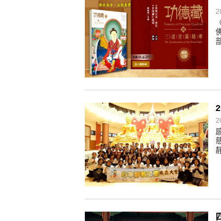
2
懂得消化煩惱，便能讓生活自在逍
負面是惡業，消極是惡業，悲觀是
生命是不斷流動地，安靜下來，才
不執著、不妄想，當下即圓滿。
2