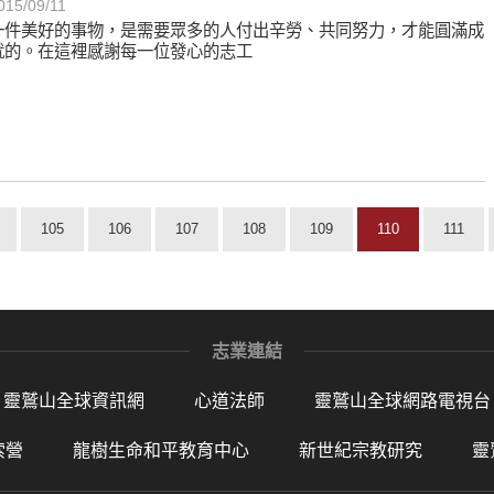
015/09/11
一件美好的事物，是需要眾多的人付出辛勞、共同努力，才能圓滿成
就的。在這裡感謝每一位發心的志工
105
106
107
108
109
110
111
志業連結
靈鷲山全球資訊網
心道法師
靈鷲山全球網路電視台
索營
龍樹生命和平教育中心
新世紀宗教研究
靈