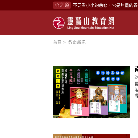
不要看小小的慈悲，它是無盡的善
心之道
禪修，讓思緒單純，讓靈性清楚顯
念頭在心頭，不舒服；轉個念頭，
煩惱如同下雨，當雨過天晴，雨復
首頁
教育新訊
懂得消化煩惱，便能讓生活自在逍
負面是惡業，消極是惡業，悲觀是
生命是不斷流動地，安靜下來，才
不執著、不妄想，當下即圓滿。
2
心不跟隨現下煩惱，不隨就不會生
學佛，就是學著拭去塵埃。
不要看小小的慈悲，它是無盡的善
禪修，讓思緒單純，讓靈性清楚顯
念頭在心頭，不舒服；轉個念頭，
煩惱如同下雨，當雨過天晴，雨復