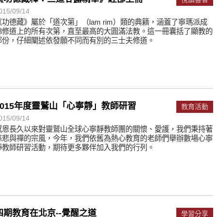
015/09/14
遙，讓生命更寬廣。
《功德藏》屬於「道次第」（lam rim）類的典籍，涵蓋了寧瑪派成
惡業；正面積極樂觀，就是生活禪。
佛修道上的所有次第，直至最高的大圓滿法教。這一冊囊括了顯教的
部份，仔細闡述依發願不同而有別的三士夫修道。
能沉澱，才能傾聽。
2015年度靈鷲山「心寧靜」教師研習
教育活動
015/09/14
感恩長久以來對靈鷲山全球心寧靜教師團的關懷、愛護，我們秉持著
慈悲與禪的宗風，今年，我們依舊為熱心教育的老師們舉辦數場心寧
靜教師研習活動，期待更多夥伴加入我們的行列。
四期教育在北京--覺醒之道
學習分享