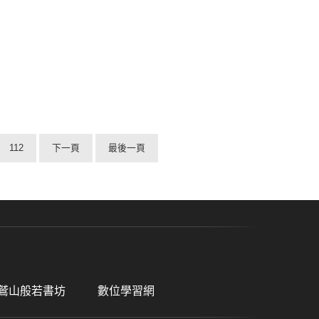
112
下一頁
最後一頁
鷲山般若書坊
數位學習網