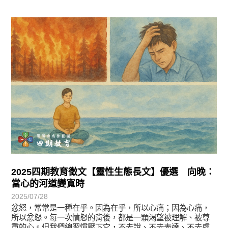
徵文賞析
2025四期教育徵文【靈性生態長文】優選 向晚：
當心的河道變寬時
2025/07/28
忿怒，常常是一種在乎。因為在乎，所以心痛；因為心痛，
所以忿怒。每一次憤怒的背後，都是一顆渴望被理解、被尊
重的心。但我們總習慣壓下它，不去說、不去表達、不去處