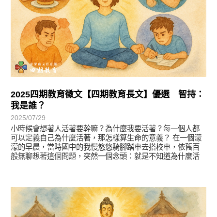
2025四期教育徵文【四期教育長文】優選 智持：
我是誰？
2025/07/29
小時候會想著人活著要幹嘛？為什麼我要活著？每一個人都
可以定義自己為什麼活著，那怎樣算生命的意義？ 在一個濛
濛的早晨，當時國中的我慢悠悠騎腳踏車去搭校車，依舊百
般無聊想著這個問題，突然一個念頭：就是不知道為什麼活
著所以活著！
徵文賞析