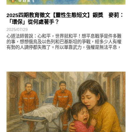
2025四期教育徵文【靈性生態短文】銀獎 麥莉：
「環保」從何處著手？
2025/07/29
心道法師曾說：心和平，世界就和平！想平息戰爭是件多難
的事，想想俄烏及以色列和巴基斯坦的爭戰，經多少人有權
有勢的人調停都失敗了。所以單靠武力，強權是無法平息，
徵文賞析