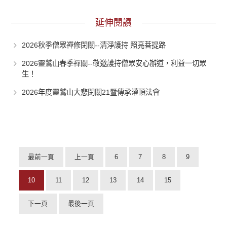
延伸閱讀
2026秋季僧眾禪修閉關--清淨護持 照亮菩提路
2026靈鷲山春季禪關--敬邀護持僧眾安心辦道，利益一切眾
生！
2026年度靈鷲山大悲閉關21暨傳承灌頂法會
最前一頁
上一頁
6
7
8
9
10
11
12
13
14
15
下一頁
最後一頁