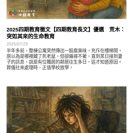
2025四期教育徵文【四期教育長文】優選 荒木：
突如其來的生命教育
2025/07/29
半年多前，整棟公寓突然傳出一股腐臭味，充斥在樓梯間，
原以為是哪裡藏了死老鼠，但卻遍尋不著，直到某日接到妻
子的訊息，說是有位獨居的鄰居往生多日，這才知道原因。
葬儀社來處理時，正值學校放學，
徵文賞析