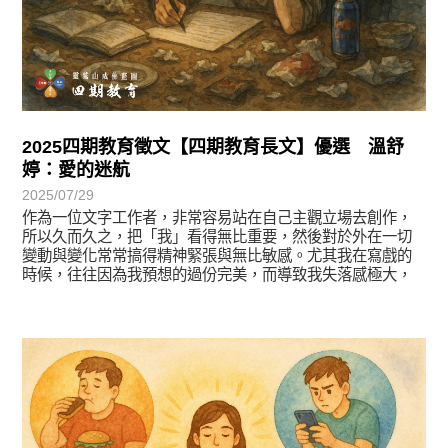
2025四期教育徵文【四期教育長文】優選 溫舒
婷：愛的迷航
2025/07/29
作為一位文字工作者，非常容易站在自己主觀立場去創作，
所以久而久之，把「我」看得無比重要，然後對於外在一切
變動與變化常常搞得精神緊張與無比敏感。尤其我在寫戲的
時候，往往因為我預想的過份完美，而導致我失落感極大，
徵文賞析