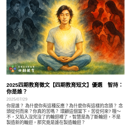
2025四期教育徵文【四期教育短文】優選 智持：
你是誰？
2025/07/29
你是誰？ 為什麼你有這種反應？為什麼你有這樣的念頭？ 念
頭從何而來？你真的苦嗎？ 環顧這個當下，苦從何來? 哦～
不，又陷入沒完沒了的輪迴裡了，智慧是為了斷輪迴，不是
製造新的輪迴，那究竟是誰在製造輪迴？