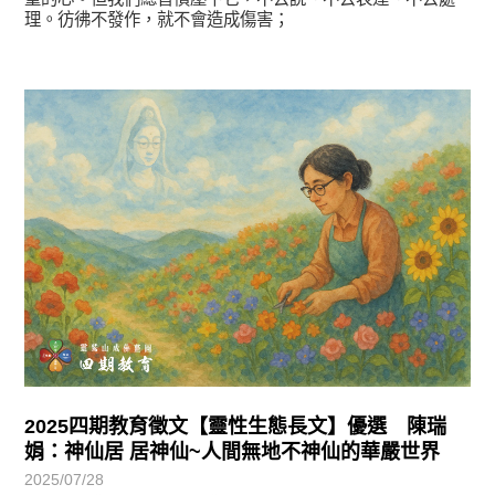
理。彷彿不發作，就不會造成傷害；
徵文賞析
2025四期教育徵文【靈性生態長文】優選 陳瑞
娟：神仙居 居神仙~人間無地不神仙的華嚴世界
2025/07/28