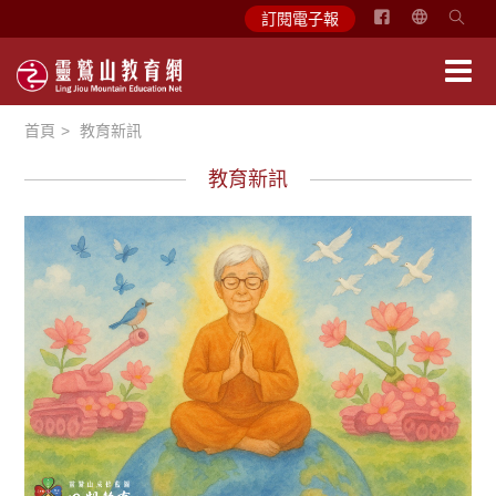
简
訂閱電子報
体
中
文
首頁
教育新訊
English
教育新訊
徵文賞析