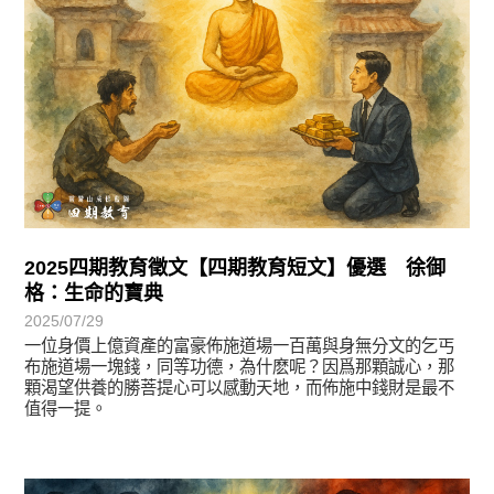
2025四期教育徵文【四期教育短文】優選 徐御
格：生命的寶典
2025/07/29
一位身價上億資產的富豪佈施道場一百萬與身無分文的乞丐
布施道場一塊錢，同等功德，為什麽呢？因爲那顆誠心，那
顆渴望供養的勝菩提心可以感動天地，而佈施中錢財是最不
值得一提。
徵文賞析