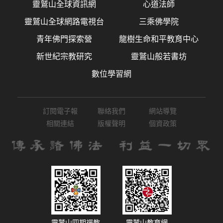
靈鷲山全球資訊網
心道法師
靈鷲山全球網路電視台
三乘佛學院
青年佛門探索營
龍樹生命和平教育中心
新世紀宗教研究
靈鷲山般若書坊
數位學習網
訂閱電子報
聯絡我們
網站導覽
相關連結
版權聲明
個資政策
靈鷲山四期禪教
靈鷲山教育網