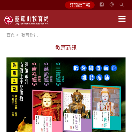
简
訂閱電子報
体
中
文
首頁
教育新訊
English
教育新訊
悅讀書香