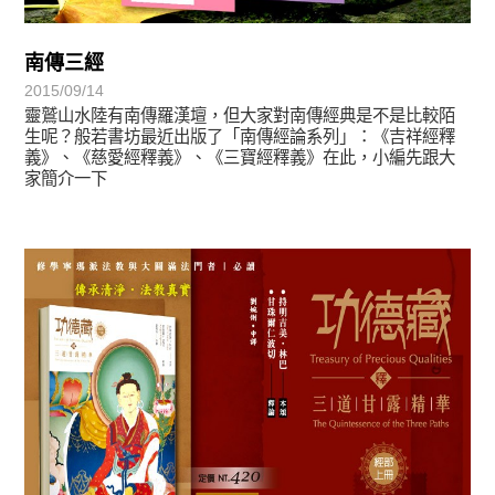
南傳三經
2015/09/14
靈鷲山水陸有南傳羅漢壇，但大家對南傳經典是不是比較陌
生呢？般若書坊最近出版了「南傳經論系列」：《吉祥經釋
義》、《慈愛經釋義》、《三寶經釋義》在此，小編先跟大
家簡介一下
悅讀書香