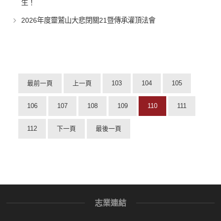
生！
2026年度靈鷲山大悲閉關21暨傳承灌頂法會
最前一頁
上一頁
103
104
105
106
107
108
109
110
111
112
下一頁
最後一頁
志業連結