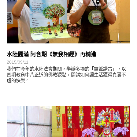
水陸圓滿 阿含期《無我相經》再精進
2015/09/11
我們在今年的水陸法會期間，舉辦多場的「靈鷲講古」，以
四期教育中八正道的佛教觀點，開講如何讓生活獲得真實不
虛的快樂。
學習分享