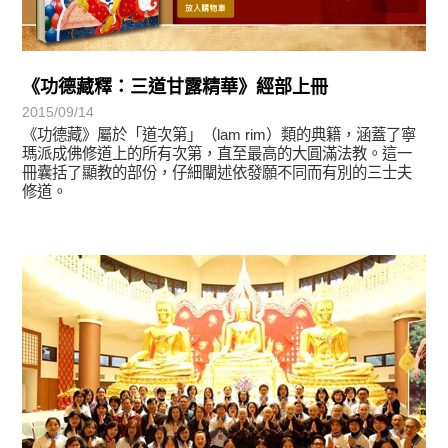
《功德藏釋：三道甘露精華》經部上冊
2015/09/14
《功德藏》屬於「道次第」（lam rim）類的典籍，涵蓋了寧
瑪派成佛修道上的所有次第，直至最高的大圓滿法教。這一
冊囊括了顯教的部份，仔細闡述依發願不同而有別的三士夫
修道。
教育活動