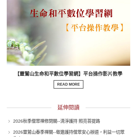
【靈鷲山生命和平數位學習網】平台操作影片教學
READ MORE
延伸閱讀
2026秋季僧眾禪修閉關--清淨護持 照亮菩提路
2026靈鷲山春季禪關--敬邀護持僧眾安心辦道，利益一切眾