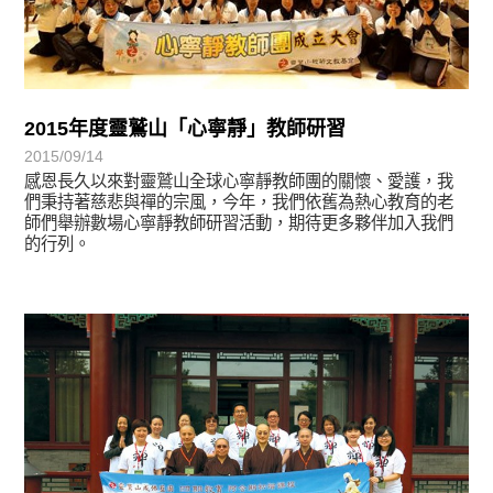
2015年度靈鷲山「心寧靜」教師研習
2015/09/14
感恩長久以來對靈鷲山全球心寧靜教師團的關懷、愛護，我
們秉持著慈悲與禪的宗風，今年，我們依舊為熱心教育的老
師們舉辦數場心寧靜教師研習活動，期待更多夥伴加入我們
的行列。
學習分享