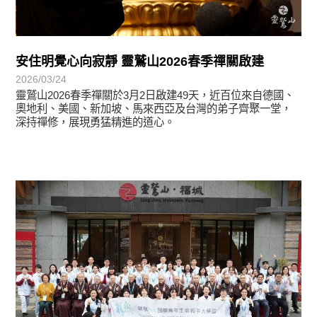
安住明覺心向寂靜 靈鷲山2026春季禪關啟建
2026/03/24
靈鷲山2026春季禪關於3月2日啟建49天，近百位來自德國、
奧地利、美國、新加坡、馬來西亞及台灣的弟子齊聚一堂，
深持禪修，展現勇猛精進的道心。
學習分享