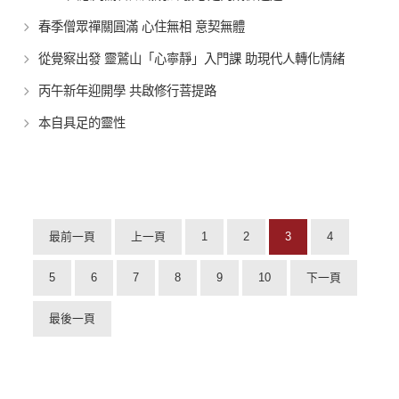
春季僧眾禪關圓滿 心住無相 意契無體
從覺察出發 靈鷲山「心寧靜」入門課 助現代人轉化情緒
丙午新年迎開學 共啟修行菩提路
本自具足的靈性
最前一頁
上一頁
1
2
3
4
5
6
7
8
9
10
下一頁
最後一頁