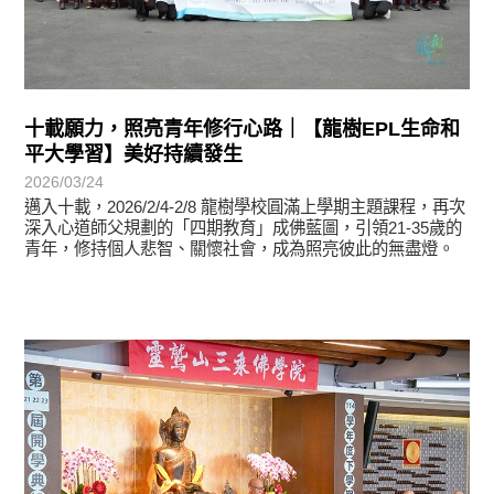
十載願力，照亮青年修行心路｜【龍樹EPL生命和
平大學習】美好持續發生
2026/03/24
邁入十載，2026/2/4-2/8 龍樹學校圓滿上學期主題課程，再次
深入心道師父規劃的「四期教育」成佛藍圖，引領21-35歲的
青年，修持個人悲智、關懷社會，成為照亮彼此的無盡燈。
學習分享