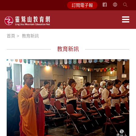
简
訂閱電子報
体
中
文
首頁
教育新訊
English
教育新訊
學習分享