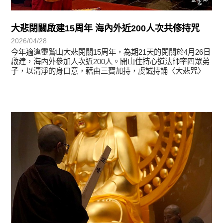
大悲閉關啟建15周年 海內外近200人次共修持咒
2026/04/28
今年適逢靈鷲山大悲閉關15周年，為期21天的閉關於4月26日
啟建，海內外參加人次近200人。開山住持心道法師率四眾弟
子，以清淨的身口意，藉由三寶加持，虔誠持誦〈大悲咒〉
學習分享