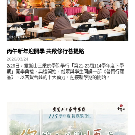
丙午新年迎開學 共啟修行菩提路
2026/03/24
2/26日，靈鷲山三乘佛學院舉行「第21-23屆114學年度下學
期」開學典禮，典禮開始，僧眾與學生同誦一部《普賢行願
品》，以普賢菩薩的十大願力，迎接新學期的開始。
最新消息