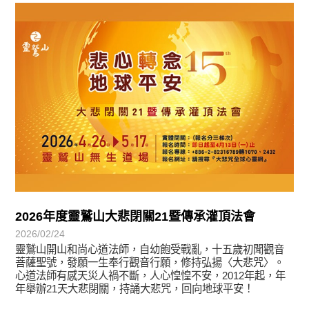
教育活動
2026年度靈鷲山大悲閉關21暨傳承灌頂法會
2026/02/24
靈鷲山開山和尚心道法師，自幼飽受戰亂，十五歲初聞觀音
菩薩聖號，發願一生奉行觀音行願，修持弘揚〈大悲咒〉。
心道法師有感天災人禍不斷，人心惶惶不安，2012年起，年
年舉辦21天大悲閉關，持誦大悲咒，回向地球平安！