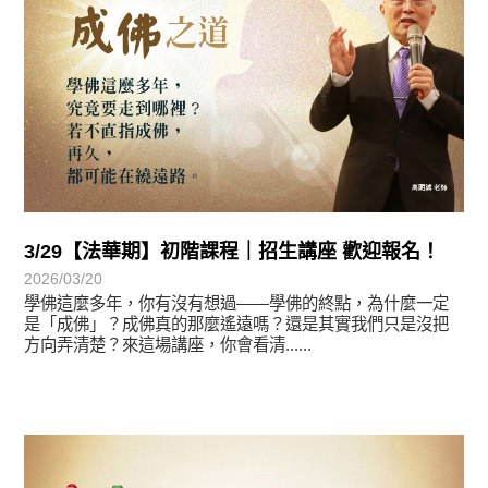
3/29【法華期】初階課程｜招生講座 歡迎報名！
2026/03/20
學佛這麼多年，你有沒有想過——學佛的終點，為什麼一定
是「成佛」？成佛真的那麼遙遠嗎？還是其實我們只是沒把
方向弄清楚？來這場講座，你會看清......
最新消息