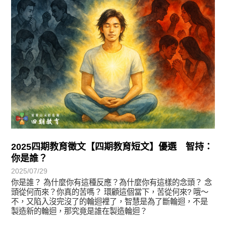
2025四期教育徵文【四期教育短文】優選 智持：
你是誰？
2025/07/29
你是誰？ 為什麼你有這種反應？為什麼你有這樣的念頭？ 念
頭從何而來？你真的苦嗎？ 環顧這個當下，苦從何來? 哦～
不，又陷入沒完沒了的輪迴裡了，智慧是為了斷輪迴，不是
製造新的輪迴，那究竟是誰在製造輪迴？