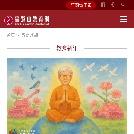
简
訂閱電子報
体
中
文
首頁
教育新訊
English
教育新訊
徵文賞析