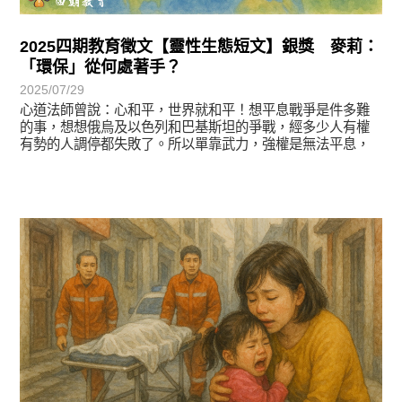
2025四期教育徵文【靈性生態短文】銀獎 麥莉：
「環保」從何處著手？
2025/07/29
心道法師曾說：心和平，世界就和平！想平息戰爭是件多難
的事，想想俄烏及以色列和巴基斯坦的爭戰，經多少人有權
有勢的人調停都失敗了。所以單靠武力，強權是無法平息，
徵文賞析