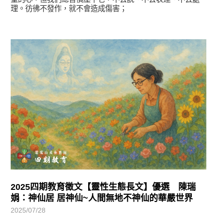
理。彷彿不發作，就不會造成傷害；
徵文賞析
2025四期教育徵文【靈性生態長文】優選 陳瑞
娟：神仙居 居神仙~人間無地不神仙的華嚴世界
2025/07/28