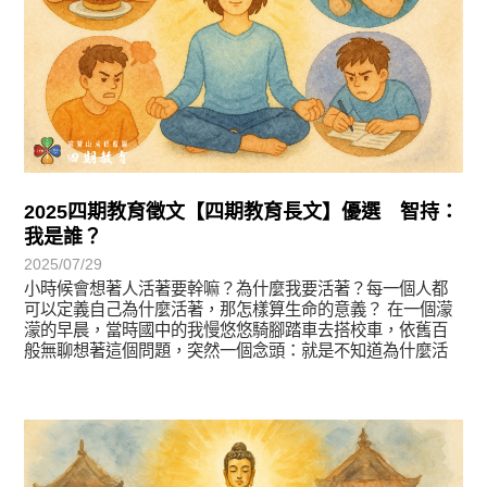
2025四期教育徵文【四期教育長文】優選 智持：
我是誰？
2025/07/29
小時候會想著人活著要幹嘛？為什麼我要活著？每一個人都
可以定義自己為什麼活著，那怎樣算生命的意義？ 在一個濛
濛的早晨，當時國中的我慢悠悠騎腳踏車去搭校車，依舊百
般無聊想著這個問題，突然一個念頭：就是不知道為什麼活
著所以活著！
徵文賞析