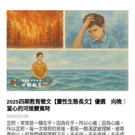
徵文賞析
2025四期教育徵文【靈性生態長文】優選 向晚：
當心的河道變寬時
2025/07/28
忿怒，常常是一種在乎。因為在乎，所以心痛；因為心痛，
所以忿怒。每一次憤怒的背後，都是一顆渴望被理解、被尊
重的心。但我們總習慣壓下它，不去說、不去表達、不去處