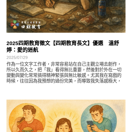
2025四期教育徵文【四期教育長文】優選 溫舒
婷：愛的迷航
2025/07/29
作為一位文字工作者，非常容易站在自己主觀立場去創作，
所以久而久之，把「我」看得無比重要，然後對於外在一切
變動與變化常常搞得精神緊張與無比敏感。尤其我在寫戲的
時候，往往因為我預想的過份完美，而導致我失落感極大，
徵文賞析