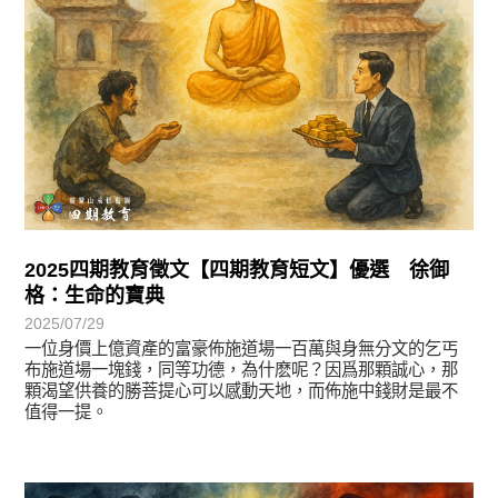
2025四期教育徵文【四期教育短文】優選 徐御
格：生命的寶典
2025/07/29
一位身價上億資產的富豪佈施道場一百萬與身無分文的乞丐
布施道場一塊錢，同等功德，為什麽呢？因爲那顆誠心，那
顆渴望供養的勝菩提心可以感動天地，而佈施中錢財是最不
值得一提。
徵文賞析