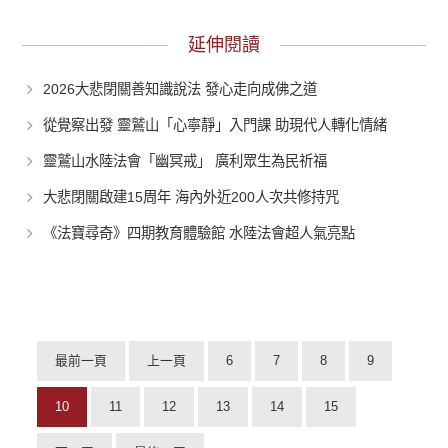
延伸閱讀
2026大悲閉關善知識說法 發心走向成佛之道
從覺察出發 靈鷲山「心寧靜」入門課 助現代人轉化情緒
靈鷲山水陸法會「幽冥戒」 廣利眾生為民祈福
大悲閉關啟建15周年 海內外近200人次共修持咒
《法寶尋奇》四期教育體驗館 水陸法會超人氣亮點
最前一頁
上一頁
6
7
8
9
10
11
12
13
14
15