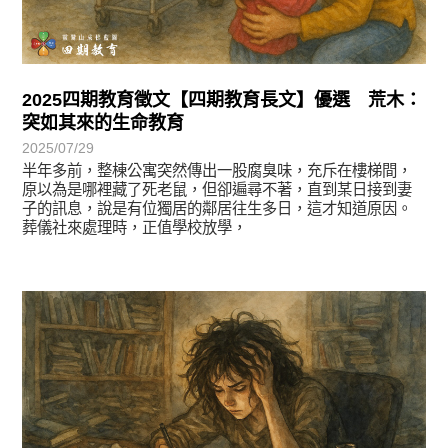
2025四期教育徵文【四期教育長文】優選 荒木：
突如其來的生命教育
2025/07/29
半年多前，整棟公寓突然傳出一股腐臭味，充斥在樓梯間，
原以為是哪裡藏了死老鼠，但卻遍尋不著，直到某日接到妻
子的訊息，說是有位獨居的鄰居往生多日，這才知道原因。
葬儀社來處理時，正值學校放學，
徵文賞析