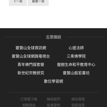
下一頁
最後一頁
志業連結
靈鷲山全球資訊網
心道法師
靈鷲山全球網路電視台
三乘佛學院
青年佛門探索營
龍樹生命和平教育中心
新世紀宗教研究
靈鷲山般若書坊
數位學習網
訂閱電子報
聯絡我們
網站導覽
相關連結
版權聲明
個資政策