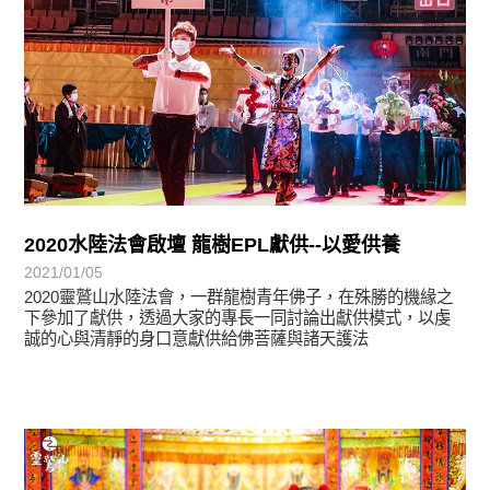
2020水陸法會啟壇 龍樹EPL獻供--以愛供養
2021/01/05
2020靈鷲山水陸法會，一群龍樹青年佛子，在殊勝的機緣之
下參加了獻供，透過大家的專長一同討論出獻供模式，以虔
誠的心與清靜的身口意獻供給佛菩薩與諸天護法
最新消息