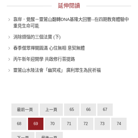
延伸閱讀
靠岸．覺醒－靈鷲山翻轉DNA基隆大回響--在四期教育體驗中
重見生命可能
消除煩惱的三個法寶 (下)
春季僧眾禪關圓滿 心住無相 意契無體
丙午新年迎開學 共啟修行菩提路
靈鷲山水陸法會「幽冥戒」 廣利眾生為民祈福
最前一頁
上一頁
65
66
67
68
69
70
71
72
73
74
下一頁
最後一頁