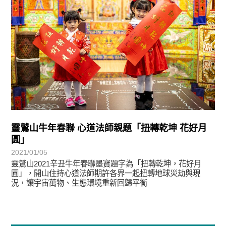
靈鷲山牛年春聯 心道法師親題「扭轉乾坤 花好月
圓」
2021/01/05
靈鷲山2021辛丑牛年春聯墨寶題字為「扭轉乾坤，花好月
圓」，開山住持心道法師期許各界一起扭轉地球災劫與現
況，讓宇宙萬物、生態環境重新回歸平衡