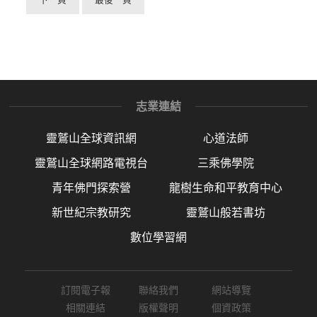
志業連結
靈鷲山全球資訊網
心道法師
靈鷲山全球網路電視台
三乘佛學院
青年佛門探索營
龍樹生命和平教育中心
新世紀宗教研究
靈鷲山般若書坊
數位學習網
訂閱電子報
聯絡我們
網站導覽
相關連結
版權聲明
個資政策