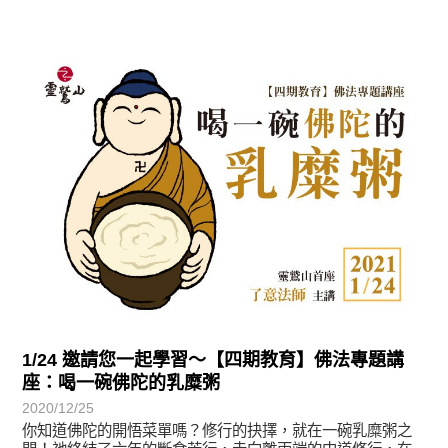
最新消息
1/24 邀請您一起學習～【四期教育】佛法專題講
座：喝一碗佛陀的乳糜粥
2020/12/25
你知道佛陀的開悟菜單嗎？修行的抉擇，就在一碗乳糜粥之