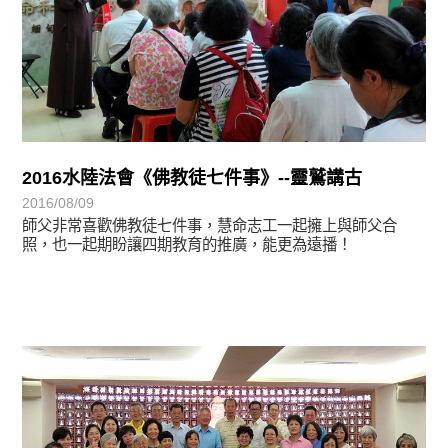
2016水陸法會《佛教徒七件事》--靈鷲講古
2016/08/09
師父非常喜歡佛教徒七件事，慧命志工一起擁上與師父合
照，也一起期盼讓四期教育的推廣，能更為遠播！
學習分享