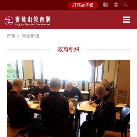
简
訂閱電子報
体
中
文
首頁
教育新訊
English
教育新訊
學習分享