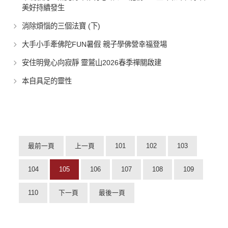
美好持續發生
消除煩惱的三個法寶 (下)
大手小手牽佛陀FUN暑假 親子學佛營幸福登場
安住明覺心向寂靜 靈鷲山2026春季禪關啟建
本自具足的靈性
最前一頁
上一頁
101
102
103
104
105
106
107
108
109
110
下一頁
最後一頁