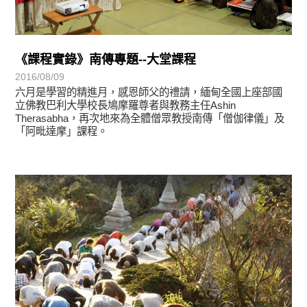
《課程實錄》南傳專題--大堂課程
2016/08/09
六月是學習的精進月，感恩師父的禮請，緬甸全國上座部國
立佛教巴利大學校長鳩摩羅尊者與教務主任Ashin
Therasabha，再次地來為全體僧眾教授南傳「僧伽律儀」及
「阿毗達摩」課程。
學習分享