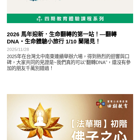
2026 馬年迎新．生命翻轉的第一站！—翻轉
DNA・生命體驗小旅行 1/10 蘭陽見！
2025/11/28
2025年在台灣北中南東連續舉辦六場，得到熱烈的迴響與口
碑，大家共同的見證是~我們真的可以"翻轉DNA"，還沒有參
加的朋友千萬別錯過！
最新消息