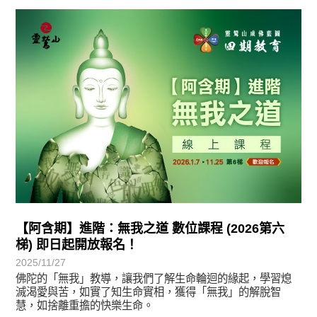
最新消息
【阿含期】進階：無我之道 數位課程 (2026第六
梯) 即日起開放報名！
2025/11/27
佛陀的「無我」教導，讓我們了解生命輪迴的緣起，學習熄
滅渴愛與苦，如實了知生命實相，獲得「無我」的解脫智
慧，如捨離重擔的快樂生命。