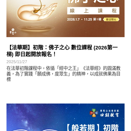
【法華期】初階：佛子之心 數位課程 (2026第一
梯) 即日起開放報名！
2025/11/27
在法華初階課程中，依循「經中之王」《法華經》的圓滿教
義，為了實踐「願成佛，度眾生」的精神，以成就佛果為目
標
最新消息