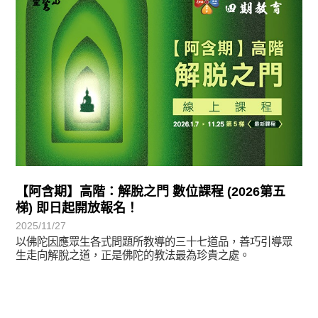
【阿含期】高階：解脫之門 數位課程 (2026第五
梯) 即日起開放報名！
2025/11/27
以佛陀因應眾生各式問題所教導的三十七道品，善巧引導眾
生走向解脫之道，正是佛陀的教法最為珍貴之處。