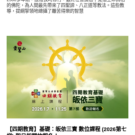
的佛陀，為人間最先帶來了四聖諦、八正道等教法。這些教
導，提綱挈領地總攝了離苦得樂的智慧
最新消息
【四期教育】基礎：皈依三寶 數位課程 (2026第七