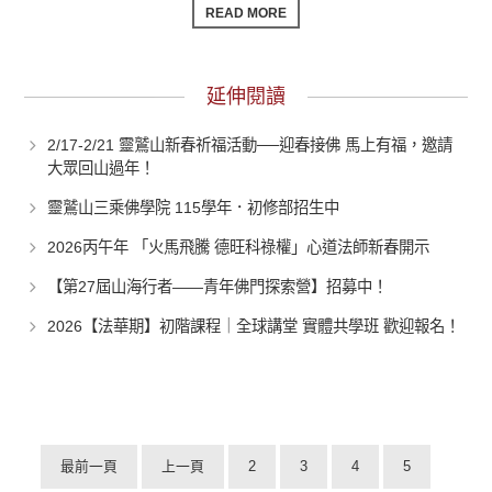
READ MORE
延伸閱讀
2/17-2/21 靈鷲山新春祈福活動──迎春接佛 馬上有福，邀請
大眾回山過年！
靈鷲山三乘佛學院 115學年．初修部招生中
2026丙午年 「火馬飛騰 德旺科祿權」心道法師新春開示
【第27屆山海行者——青年佛門探索營】招募中！
2026【法華期】初階課程｜全球講堂 實體共學班 歡迎報名！
最前一頁
上一頁
2
3
4
5