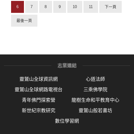
6
7
8
9
10
11
下一頁
最後一頁
志業連結
靈鷲山全球資訊網
心道法師
靈鷲山全球網路電視台
三乘佛學院
青年佛門探索營
龍樹生命和平教育中心
新世紀宗教研究
靈鷲山般若書坊
數位學習網