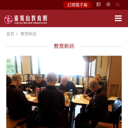
简
訂閱電子報
体
中
文
首頁
教育新訊
English
教育新訊
學習分享