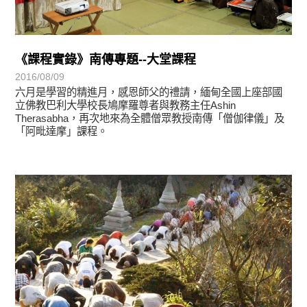
《課程實錄》南傳專題--大堂課程
2016/08/09
六月是學習的精進月，感恩師父的禮請，緬甸全國上座部國
立佛教巴利大學校長鳩摩羅尊者與教務主任Ashin
Therasabha，再次地來為全體僧眾教授南傳「僧伽律儀」及
「阿毗達摩」課程。
學習分享