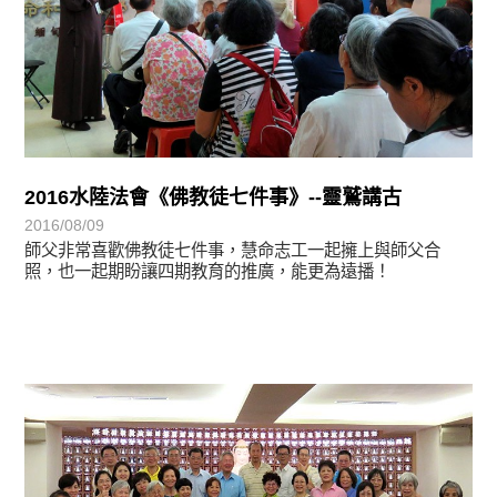
2016水陸法會《佛教徒七件事》--靈鷲講古
2016/08/09
師父非常喜歡佛教徒七件事，慧命志工一起擁上與師父合
照，也一起期盼讓四期教育的推廣，能更為遠播！
學習分享