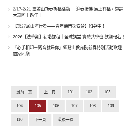
2/17-2/21 靈鷲山新春祈福活動──迎春接佛 馬上有福，邀請
大眾回山過年！
【第27屆山海行者——青年佛門探索營】招募中！
2026【法華期】初階課程｜全球講堂 實體共學班 歡迎報名！
「心手相印－觀音就是你」靈鷲山教育院新春特別活動歡迎
闔家同樂
最前一頁
上一頁
101
102
103
104
105
106
107
108
109
110
下一頁
最後一頁