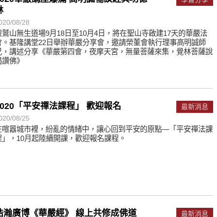
何在？
林
遙，讓生命更寬廣。
020/08/28
靈鷲山無生道場9月18日至10月4日，將在聖山寺啟建17天的華嚴法
惡業；正面積極樂觀，就是生活禪。
會。基隆講堂22日舉辦華嚴分享會，邀請榮董會執行理事高明誠師
兄，講述分享《華嚴第四會，夜摩天宮，無量菩薩來集，覺林菩薩說
能沉澱，才能傾聽。
偈讚佛》
2020「平安禪法課程」 歡迎報名
最新消息
020/08/25
在喧囂城市裡，紛亂的情緒中，讓心回到平安的原點—「平安禪法課
程」，10月起陸續開課，歡迎報名課程。
浩瀚廣博《華嚴經》 線上共修成佛道
最新消息