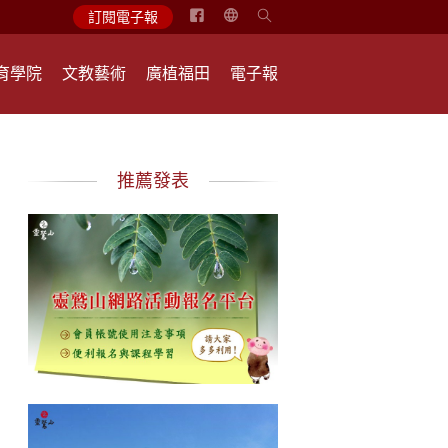
简
訂閱電子報
体
中
育學院
文教藝術
廣植福田
電子報
文
English
推薦發表