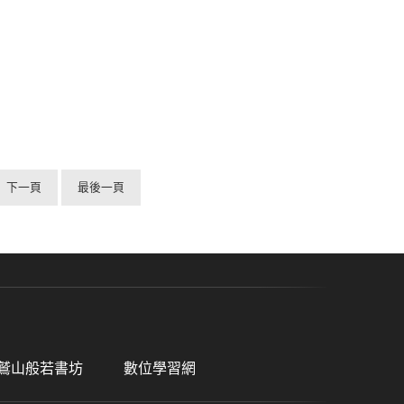
下一頁
最後一頁
鷲山般若書坊
數位學習網