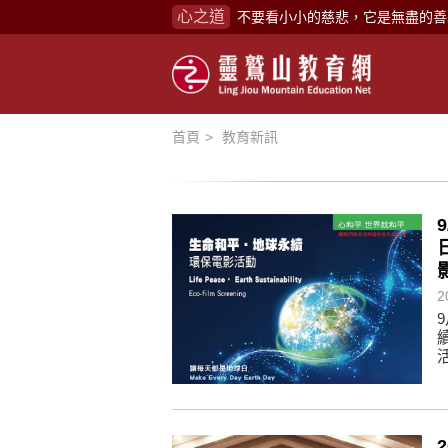
心之道
不要看小小的慈悲，它是無盡的善
禪修，讓思緒單純，讓靈性清楚顯
念頭在心頭，不舒服；轉個念頭，
煩惱如同下雨，當雨過天晴，雨復
首頁
教育新訊
懂得消化煩惱，便能讓生活自在逍
負面是惡業，消極是惡業，悲觀是
生命是不斷流動地，安靜下來，才
不執著、不妄想，當下即圓滿。
心不跟隨現下煩惱，不隨就不會生
2
學佛，就是學著拭去塵埃。
不要看小小的慈悲，它是無盡的善
禪修，讓思緒單純，讓靈性清楚顯
念頭在心頭，不舒服；轉個念頭，