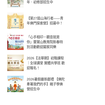
年．初修部招生中
【第27屆山海行者——青
年佛門探索營】招募中！
「心手相印－觀音就是
你」靈鷲山教育院新春特
別活動歡迎闔家同樂
2026【法華期】初階課程
｜全球講堂 實體共學班 歡
迎報名！
2026暑假最新獻禮 【佛陀
牽著我們的手】親子學佛
營招生中