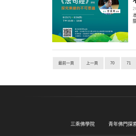
2
最前一頁
上一頁
70
71
三乘佛學院
青年佛門探