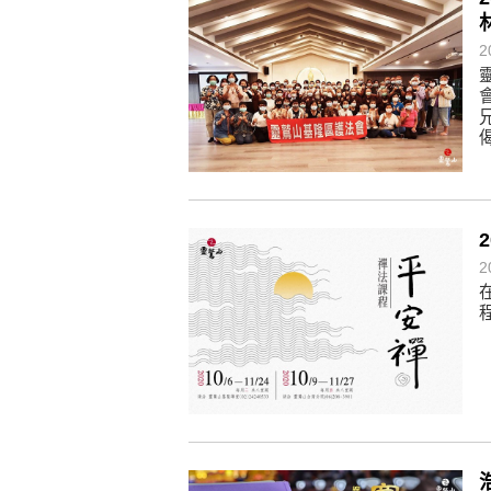
煩惱如同下雨，當雨過天晴，雨復
懂得消化煩惱，便能讓生活自在逍
2
負面是惡業，消極是惡業，悲觀是
生命是不斷流動地，安靜下來，才
不執著、不妄想，當下即圓滿。
2