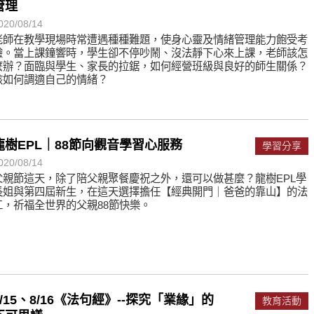
管理
020/08/14
老師在教學現場時常遭遇種種難題，使身心靈及情緒管理能力飽受考
驗。當上課鐘響時，學生卻不停吵鬧、沒法靜下心來上課，老師該怎
麼辦？面臨與學生、家長的拉鋸，如何經營班級與良好的師生關係？
該如何調適自己的情緒？
龍樹EPL｜88節向觀音學習心服務
學習分享
020/08/14
父親節這天，除了陪父親聚餐慶祝之外，還可以做甚麼？龍樹EPL學
長姐與第四屆新生，在這天選擇擔任【經典開門｜爸爸的靠山】的法
工，祈福全世界的父親88節快樂。
8/15、8/16《法句經》--探究「業緣」的
教育活動