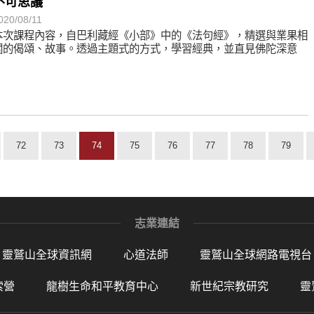
不可思議
020/08/11
本次課程內容，自巴利藏經《小部》中的《法句經》，精選與業果相
關的偈頌、故事。透過主題式的方式，學習經典，並直見佛陀深意
72
73
74
75
76
77
78
79
志業連結
靈鷲山全球資訊網
心道法師
靈鷲山全球網路電視台
索營
龍樹生命和平教育中心
新世紀宗教研究
靈