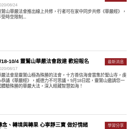
020/08/24
靈鷲山華嚴法會推出線上共修，行者可在家中同步共修《華嚴經》，
不受時空限制...
9/18-10/4 靈鷲山華嚴法會啟建 歡迎報名
最新消息
020/08/17
華嚴法會是靈鷲山極為殊勝的法會，十方善信海會雲集於聖山寺，虔
心恭誦《華嚴經》，威德力不可思議。9月18日起，靈鷲山邀請您一
起體驗殊勝的華嚴大法，深入經藏智慧如海！
轉念、轉境與轉果 心寧靜三寶 做好情緒
學習分享