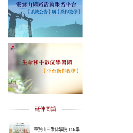
延伸閱讀
靈鷲山三乘佛學院 115學