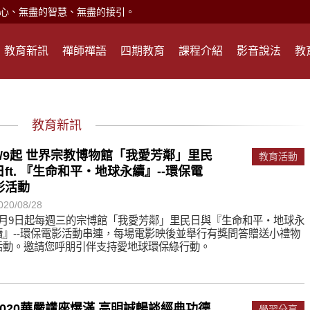
心、無盡的智慧、無盡的接引。
現。
教育新訊
禪師禪語
四期教育
課程介紹
影音說法
教
心頭就開。
何在？
遙，讓生命更寬廣。
教育新訊
惡業；正面積極樂觀，就是生活禪。
能沉澱，才能傾聽。
9/9起 世界宗教博物館「我愛芳鄰」里民
教育活動
日ft. 『生命和平‧地球永續』--環保電
影活動
滅。
020/08/28
9月9日起每週三的宗博館「我愛芳鄰」里民日與『生命和平‧地球永
續』--環保電影活動串連，每場電影映後並舉行有獎問答贈送小禮物
活動。邀請您呼朋引伴支持愛地球環保綠行動。
心、無盡的智慧、無盡的接引。
現。
心頭就開。
2020華嚴講座爆滿 高明誠暢談經典功德
學習分享