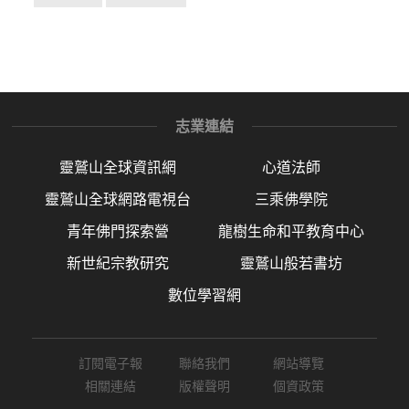
志業連結
靈鷲山全球資訊網
心道法師
靈鷲山全球網路電視台
三乘佛學院
青年佛門探索營
龍樹生命和平教育中心
新世紀宗教研究
靈鷲山般若書坊
數位學習網
訂閱電子報
聯絡我們
網站導覽
相關連結
版權聲明
個資政策