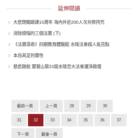
延伸閱讀
大悲閉關啟建15周年 海內外近200人次共修持咒
消除煩惱的三個法寶 (下)
《法寶尋奇》四期教育體驗館 水陸法會超人氣亮點
本自具足的靈性
慈悲啟航 靈鷲山第33屆水陸空大法會灑淨啟壇
最前一頁
上一頁
28
29
30
31
32
33
34
35
36
37
下一頁
最後一頁