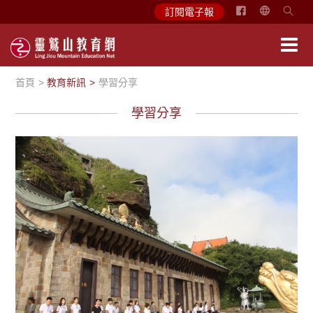
简
訂閱電子報
体
中
文
首頁
教育新訊
學習分享
English
學習分享
學習分享