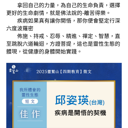
拿回自己的力量
，
為自己的生命負責
，
選擇
更好的生命劇情
，
就是佛法說的-離苦得樂
。
疾病如果真有讓你開悟，那你
便會
堅定行深
六度波羅密
佈施
、
持戒
、
忍辱
、
精進
、
禪定
、
智慧
，
直
至跳脫六道輪迴
，
方證菩提
，這也是靈性生態的
體現，從健康的身體開始實踐。