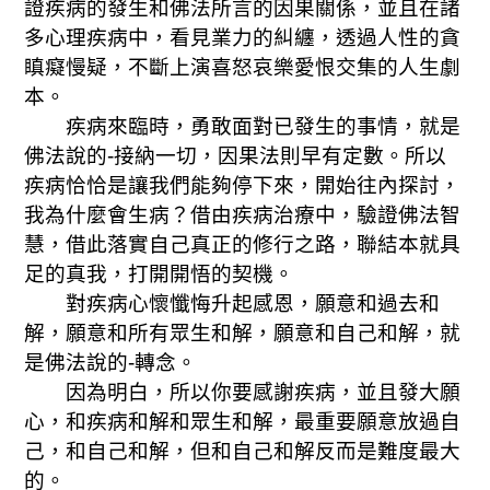
證疾病的發生和佛法所言的因果關係，並且在諸
多心理疾病中，看見業力的糾纏，透過人性的貪
瞋癡慢疑，不斷上演喜怒哀樂愛恨交集的人生劇
本。
疾病來臨時，
勇敢面對已發生的事情
，
就是
佛法說的-接納一切
，
因果法則早有定
數。
所以
疾病恰恰是讓我們能夠停下來，開始往內探討，
我為什麼會生病？借由疾病治療中，驗證佛法智
慧，借此落實自己真正的修行之路，聯結本就具
足的真我，打開開悟的契機。
對疾病心懷懺悔升起感恩
，
願意和過去和
解
，
願意和所有眾生和解
，
願意和自己和解
，
就
是佛法說的-轉念
。
因為明白，所以你要感謝疾病，並且發大願
心，和疾病和解和眾生和解，最重要願意放過自
己，和自己和解，但和自己和解反而是難度最大
的。