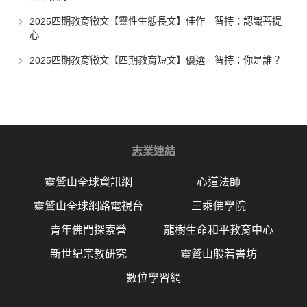
2025四期教育徵文【靈性生態長文】佳作 智持：認識菩提
心
2025四期教育徵文【四期教育短文】優選 智持：你是誰？
志業連結
靈鷲山全球資訊網
心道法師
靈鷲山全球網路電視台
三乘佛學院
青年佛門探索營
龍樹生命和平教育中心
新世紀宗教研究
靈鷲山般若書坊
數位學習網