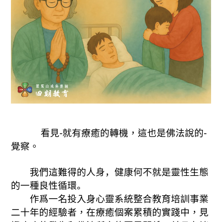
看見-就有療癒的轉機
，
這也是佛法說的-
覺察
。
我們
這難得的人身，健康何不就是靈性生態
的
一
種良性循環。
作爲一名
投入身心靈系統整合教育培訓事業
二十年
的經驗者
，在療癒個案累積的實踐中，見