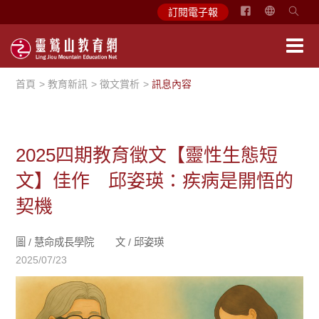
简
訂閱電子報
体
中
文
首頁
教育新訊
徵文賞析
訊息內容
English
2025四期教育徵文【靈性生態短
文】佳作 邱姿瑛：疾病是開悟的
契機
圖 /
慧命成長學院
文 /
邱姿瑛
2025/07/23