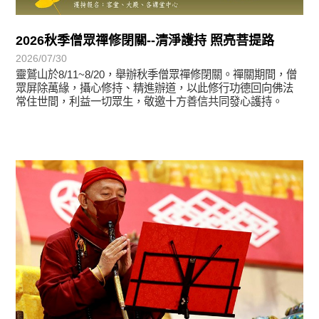
2026秋季僧眾禪修閉關--清淨護持 照亮菩提路
2026/07/30
靈鷲山於8/11~8/20，舉辦秋季僧眾禪修閉關。禪關期間，僧
眾屏除萬緣，攝心修持、精進辦道，以此修行功德回向佛法
常住世間，利益一切眾生，敬邀十方善信共同發心護持。
學習分享