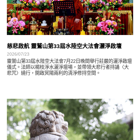
慈悲啟航 靈鷲山第33屆水陸空大法會灑淨啟壇
2026/07/23
靈鷲山第33屆水陸空大法會7月22日晚間舉行莊嚴的灑淨啟壇
儀式。法師以楊枝淨水灑淨壇場，並帶領大悲行者持誦〈大
悲咒〉繞行，開啟冥陽兩利的清淨修持空間。
學習分享