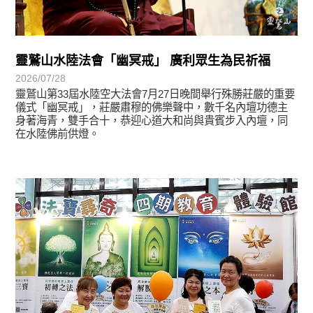
靈鷲山水陸法會「幽冥戒」 廣利眾生為民祈福
2026/07/28
靈鷲山第33屆水陸空大法會7月27日晚間舉行殊勝莊嚴的重要
儀式「幽冥戒」，莊嚴肅穆的佛樂聲中，數千名內壇功德主
身著海青，雙手合十，恭迎心道大和尚與貴賓步入內壇，同
在水陸佛前供燈。
學習分享