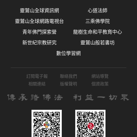
靈鷲山全球資訊網
心道法師
靈鷲山全球網路電視台
三乘佛學院
青年佛門探索營
龍樹生命和平教育中心
新世紀宗教研究
靈鷲山般若書坊
數位學習網
訂閱電子報
聯絡我們
網站導覽
相關連結
版權聲明
個資政策