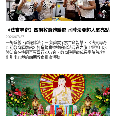
《法寶尋奇》四期教育體驗館 水陸法會超人氣亮點
2026/07/27
一場遊戲，認識佛法；一次體驗探索生命智慧，《法寶尋奇─
四期教育體驗館》打造驚喜連連的佛法尋寶之旅！靈鷲山水
陸法會在桃園巨蛋舉行8天7夜，教育院慧命成長學院首度推
出別出心裁的四期教育推廣活動
學習分享