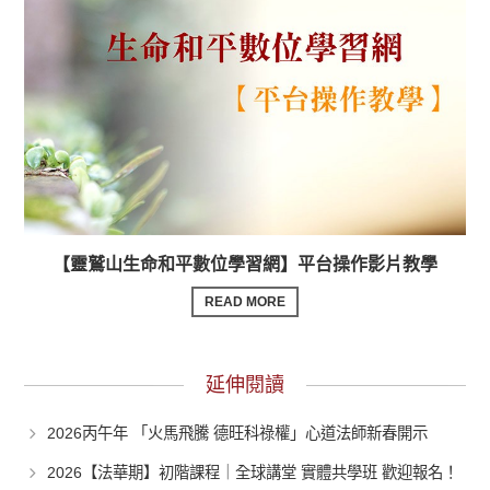
【靈鷲山生命和平數位學習網】平台操作影片教學
READ MORE
延伸閱讀
2026丙午年 「火馬飛騰 德旺科祿權」心道法師新春開示
2026【法華期】初階課程｜全球講堂 實體共學班 歡迎報名！