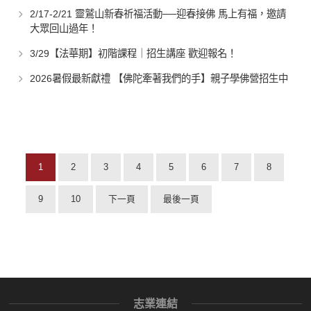
2/17-2/21 靈鷲山新春祈福活動──迎春接佛 馬上有福，邀請
大眾回山過年！
3/29【法華期】初階課程｜招生講座 歡迎報名！
2026暑假最新獻禮 【佛陀牽著我們的手】親子學佛營招生中
1
2
3
4
5
6
7
8
9
10
下一頁
最後一頁
志業連結