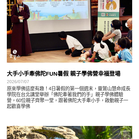
大手小手牽佛陀FUN暑假 親子學佛營幸福登場
2026/07/07
原來學佛這麼有趣！4日暑假的第一個週末，靈鷲山慧命成長
學院在台北講堂舉辦「佛陀牽著我們的手」親子學佛體驗
營，60位親子齊聚一堂，跟著佛陀大手牽小手，啟動親子一
起歡喜學佛
學習分享